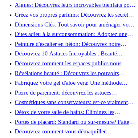
revitaliser les peaux fatiguées!
Algues: Découvrez leurs incroyables bienfaits pour
la santé et la beauté!
Créez vos propres parfums: Découvrez les secrets
de la fabrication artisanale!
Dimensions Clés: Tout savoir pour aménager votre
salle de bains!
Dites adieu à la surconsommation: Adoptez une
vie plus simple!
Peinture d'escalier en béton: Découvrez notre
tutoriel facile et rapide!
Découvrez 10 Astuces Incroyables : Beauté
Naturelle avec le Concombre !
Découvrez comment les espaces publics nous
incitent à être plus actifs : Révélations surprenantes!
Révélations beauté : Découvrez les pouvoirs
insoupçonnés du concombre!
Fabriquez votre gel d'aloe vera: Une méthode
simple et rapide à la maison!
Pierre de parement: découvrez les astuces
infaillibles pour un nettoyage parfait!
Cosmétiques sans conservateurs: est-ce vraiment
possible?
Détox de votre salle de bains: Éliminez les
ingrédients nocifs dès maintenant!
Portes de placard: Standard ou sur-mesure? Faites
le meilleur choix!
Découvrez comment vous démaquiller