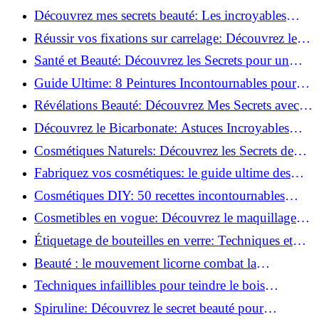
beauté!
Découvrez mes secrets beauté: Les incroyables
vertus du curcuma!
Réussir vos fixations sur carrelage: Découvrez les
astuces infaillibles !
Santé et Beauté: Découvrez les Secrets pour un
Bien-être Optimal!
Guide Ultime: 8 Peintures Incontournables pour
Bois Extérieurs!
Révélations Beauté: Découvrez Mes Secrets avec le
Thé Vert Matcha!
Découvrez le Bicarbonate: Astuces Incroyables
pour Votre Quotidien!
Cosmétiques Naturels: Découvrez les Secrets de
Beauté Éco-responsables!
Fabriquez vos cosmétiques: le guide ultime des
produits de beauté maison!
Cosmétiques DIY: 50 recettes incontournables
pour sublimer votre beauté naturelle!
Cosmetibles en vogue: Découvrez le maquillage
100% comestible!
Étiquetage de bouteilles en verre: Techniques et
astuces incontournables!
Beauté : le mouvement licorne combat la
surconsommation !
Techniques infaillibles pour teindre le bois
naturellement: Découvrez comment!
Spiruline: Découvrez le secret beauté pour