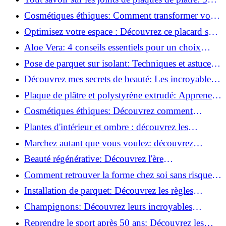
questions clés pour comprendre les fissures!
Cosmétiques éthiques: Comment transformer votre
routine beauté!
Optimisez votre espace : Découvrez ce placard sous
rampant à portes coulissantes!
Aloe Vera: 4 conseils essentiels pour un choix
parfait!
Pose de parquet sur isolant: Techniques et astuces
pour un sol parfait!
Découvrez mes secrets de beauté: Les incroyables
vertus du raisin!
Plaque de plâtre et polystyrène extrudé: Apprenez
à les coller efficacement!
Cosmétiques éthiques: Découvrez comment
transformer votre routine beauté!
Plantes d'intérieur et ombre : découvrez les
meilleures pour votre maison !
Marchez autant que vous voulez: découvrez
pourquoi c'est bénéfique!
Beauté régénérative: Découvrez l'ère
révolutionnaire de la cosmétique verte!
Comment retrouver la forme chez soi sans risque
de blessure: Techniques et conseils sûrs!
Installation de parquet: Découvrez les règles
essentielles à respecter!
Champignons: Découvrez leurs incroyables
pouvoirs antioxydants!
Reprendre le sport après 50 ans: Découvrez les