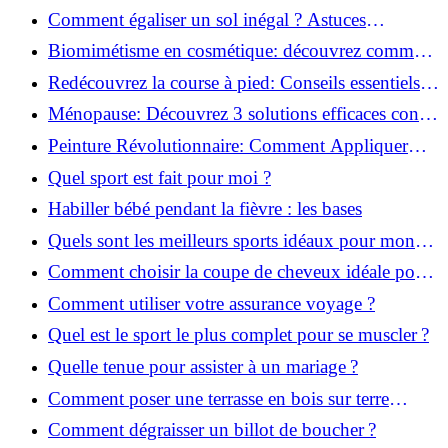
solution!
Comment égaliser un sol inégal ? Astuces
infaillibles pour réussir !
Biomimétisme en cosmétique: découvrez comment
la nature inspire l'avenir des soins beauté!
Redécouvrez la course à pied: Conseils essentiels
pour reprendre!
Ménopause: Découvrez 3 solutions efficaces contre
les bouffées de chaleur!
Peinture Révolutionnaire: Comment Appliquer
Deux Couleurs Sur Une Porte!
Quel sport est fait pour moi ?
Habiller bébé pendant la fièvre : les bases
Quels sont les meilleurs sports idéaux pour mon
enfant ?
Comment choisir la coupe de cheveux idéale pour
votre visage ?
Comment utiliser votre assurance voyage ?
Quel est le sport le plus complet pour se muscler ?
Quelle tenue pour assister à un mariage ?
Comment poser une terrasse en bois sur terre
battue ?
Comment dégraisser un billot de boucher ?