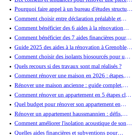
de la maison
Pourquoi faire appel à un bureau d'études structure
pour garantir la sécurité de vos rénovations ?
Comment choisir entre déclaration préalable et
permis de construire pour vos travaux ?
Comment bénéficier des 6 aides à la rénovation
énergétique à Grenoble ?
Comment bénéficier des 7 aides financières pour la
rénovation énergétique à Voiron ?
Guide 2025 des aides à la rénovation à Grenoble et
Voiron : MaPrimeRénov’, CEE, aides locales
Comment choisir des isolants biosourcés pour une
rénovation écologique ?
Quels recours si des travaux sont mal réalisés ?
Comment rénover une maison en 2026 : étapes,
coûts et conseils ?
Rénover une maison ancienne : guide complet,
étapes, budget et astuces
Comment rénover un appartement en 5 étapes clés
?
Quel budget pour rénover son appartement en
2026 ?
Rénover un appartement haussmannien : défis,
conseils pratiques et estimation des prix
Comment améliorer l'isolation acoustique de son
appartement ?
Quelles aides financières et subventions pour