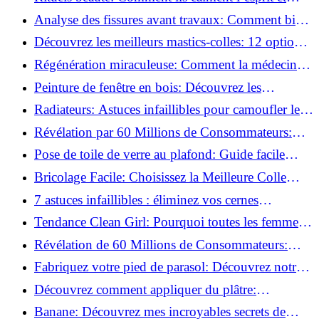
chouchoutent votre âme!
Analyse des fissures avant travaux: Comment bien
préparer vos surfaces!
Découvrez les meilleurs mastics-colles: 12 options
dès 6,70 €!
Régénération miraculeuse: Comment la médecine
régénérative peut restaurer votre confiance!
Peinture de fenêtre en bois: Découvrez les
techniques infaillibles pour un résultat parfait!
Radiateurs: Astuces infaillibles pour camoufler les
tuyaux apparents!
Révélation par 60 Millions de Consommateurs:
Découvrez le sérum anti-rides numéro un!
Pose de toile de verre au plafond: Guide facile
pour débutants!
Bricolage Facile: Choisissez la Meilleure Colle
pour Chaque Matériau!
7 astuces infaillibles : éliminez vos cernes
rapidement !
Tendance Clean Girl: Pourquoi toutes les femmes
l'adoptent?
Révélation de 60 Millions de Consommateurs:
Découvrez le meilleur fond de teint pour votre
Fabriquez votre pied de parasol: Découvrez notre
peau!
tutoriel facile !
Découvrez comment appliquer du plâtre:
Techniques pour un mur intérieur parfait!
Banane: Découvrez mes incroyables secrets de