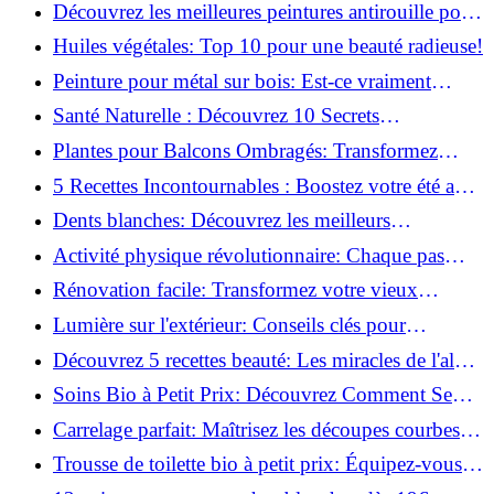
naturellement: Astuces et secrets révélés!
Découvrez les meilleures peintures antirouille pour
le fer: Top 12 analysé!
Huiles végétales: Top 10 pour une beauté radieuse!
Peinture pour métal sur bois: Est-ce vraiment
possible?
Santé Naturelle : Découvrez 10 Secrets
Incontournables pour un Bien-être Optimal!
Plantes pour Balcons Ombragés: Transformez
votre Terrasse en Oasis Verte!
5 Recettes Incontournables : Boostez votre été avec
des huiles essentielles!
Dents blanches: Découvrez les meilleurs
ingrédients naturels!
Activité physique révolutionnaire: Chaque pas
compte pour votre santé!
Rénovation facile: Transformez votre vieux
parquet irrégulier en un clin d'œil!
Lumière sur l'extérieur: Conseils clés pour
concevoir et installer votre éclairage!
Découvrez 5 recettes beauté: Les miracles de l'aloe
vera pour votre peau!
Soins Bio à Petit Prix: Découvrez Comment Se
Chouchouter Pour Moins de 35€!
Carrelage parfait: Maîtrisez les découpes courbes
facilement!
Trousse de toilette bio à petit prix: Équipez-vous
pour moins de 25€!