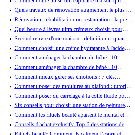
Comment faire un sérum capillaire maison qui
stimule réellement la pousse des cheveux ?
Quels travaux de rénovation augmentent le plus la
valeur d'une maison pour la revente ?
Rénovation, réhabilitation ou restauration : laquelle
convient le mieux à mon logement ?
Quel beurre à lèvres ultra crémeux choisir pour
lèvres sèches et gercées?
Second œuvre d'une maison : définition et quand
le réaliser
Comment choisir une crème hydratante à l'acide
hyaluronique et niacinamide ?
Comment aménager la chambre de bébé : 10
conseils sécurité, déco et rangement
Comment aménager la chambre de bébé : 10
conseils sécurité, déco et rangement
Comment mieux gérer ses émotions : 7 clés
pratiques
Comment poser des moulures au plafond : tutoriel
vidéo pas à pas ?
Comment poser du carrelage à la colle fluide pour
un rendu professionnel ?
Six conseils pour choisir une station de peinture
basse pression
Comment les rituels beauté apaisent le mental et
créent des moments pour soi ?
Conseils d'achat exclusifs: Top 6 des stations de
peinture basse pression incontournables!
Rituels beauté: Comment ils calment l’esprit et