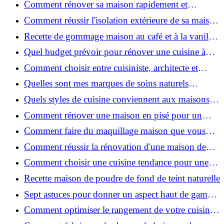
Comment rénover sa maison rapidement et
efficacement ?
Comment réussir l'isolation extérieure de sa maison
pour une rénovation performante et durable ?
Recette de gommage maison au café et à la vanille
pour une peau douce
Quel budget prévoir pour rénover une cuisine à
Voiron en 2026 : coûts et aides locales ?
Comment choisir entre cuisiniste, architecte et
contractant général à Voiron ?
Quelles sont mes marques de soins naturels
préférées ?
Quels styles de cuisine conviennent aux maisons et
appartements du Voironnais ?
Comment rénover une maison en pisé pour un
habitat sain et performant ?
Comment faire du maquillage maison que vous
utiliserez vraiment ?
Comment réussir la rénovation d'une maison de
ville en 2026 ?
Comment choisir une cuisine tendance pour une
rénovation en 2026 ?
Recette maison de poudre de fond de teint naturelle
Sept astuces pour donner un aspect haut de gamme
à votre cuisine
Comment optimiser le rangement de votre cuisine
et gagner de la place ?