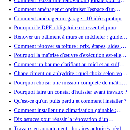
Comment réussir une rénovation globale pour des
économies et un confort durables?
Comment aménager et optimiser l'espace d'un
studio : 10 astuces pratiques ?
Comment aménager un garage : 10 idées pratiques
et efficaces ?
Pourquoi le DPE obligatoire est essentiel pour
vendre ou louer un bien ?
Rénover un bâtiment à murs en mâchefer : guide
pratique et solutions
Comment rénover sa toiture : prix, étapes, aides et
réglementation ?
Pourquoi la maîtrise d'œuvre d'exécution est-elle
indispensable pour vos chantiers ?
Comment un baume clarifiant au miel et au suif
peut-il purifier la peau ?
Chape ciment ou anhydrite : quel choix selon votre
projet ?
Pourquoi choisir une mission complète de maîtrise
d’œuvre pour réussir vos projets?
Pourquoi faire un constat d'huissier avant travaux ?
Qu'est-ce qu'un puits perdu et comment l'installer ?
Comment installer une climatisation gainable :
coût, étapes et conseils ?
Dix astuces pour réussir la rénovation d'un
appartement
Travaux en appartement : horaires autorisés, règles