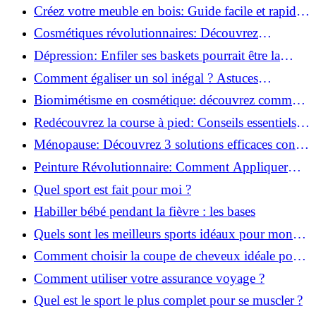
pour transformer votre bien-être!
Créez votre meuble en bois: Guide facile et rapide
pour débutants!
Cosmétiques révolutionnaires: Découvrez
comment les fermes verticales transforment la
Dépression: Enfiler ses baskets pourrait être la
beauté!
solution!
Comment égaliser un sol inégal ? Astuces
infaillibles pour réussir !
Biomimétisme en cosmétique: découvrez comment
la nature inspire l'avenir des soins beauté!
Redécouvrez la course à pied: Conseils essentiels
pour reprendre!
Ménopause: Découvrez 3 solutions efficaces contre
les bouffées de chaleur!
Peinture Révolutionnaire: Comment Appliquer
Deux Couleurs Sur Une Porte!
Quel sport est fait pour moi ?
Habiller bébé pendant la fièvre : les bases
Quels sont les meilleurs sports idéaux pour mon
enfant ?
Comment choisir la coupe de cheveux idéale pour
votre visage ?
Comment utiliser votre assurance voyage ?
Quel est le sport le plus complet pour se muscler ?