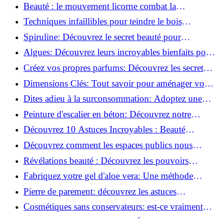
astuces incontournables!
Beauté : le mouvement licorne combat la
surconsommation !
Techniques infaillibles pour teindre le bois
naturellement: Découvrez comment!
Spiruline: Découvrez le secret beauté pour
revitaliser les peaux fatiguées!
Algues: Découvrez leurs incroyables bienfaits pour
la santé et la beauté!
Créez vos propres parfums: Découvrez les secrets
de la fabrication artisanale!
Dimensions Clés: Tout savoir pour aménager votre
salle de bains!
Dites adieu à la surconsommation: Adoptez une
vie plus simple!
Peinture d'escalier en béton: Découvrez notre
tutoriel facile et rapide!
Découvrez 10 Astuces Incroyables : Beauté
Naturelle avec le Concombre !
Découvrez comment les espaces publics nous
incitent à être plus actifs : Révélations surprenantes!
Révélations beauté : Découvrez les pouvoirs
insoupçonnés du concombre!
Fabriquez votre gel d'aloe vera: Une méthode
simple et rapide à la maison!
Pierre de parement: découvrez les astuces
infaillibles pour un nettoyage parfait!
Cosmétiques sans conservateurs: est-ce vraiment
possible?