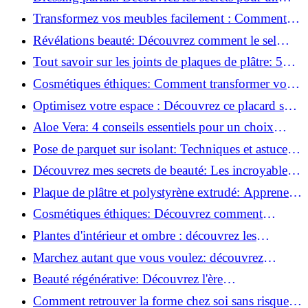
rangement optimal!
Transformez vos meubles facilement : Comment
installer des roulettes en un clin d'œil !
Révélations beauté: Découvrez comment le sel
transforme votre routine!
Tout savoir sur les joints de plaques de plâtre: 5
questions clés pour comprendre les fissures!
Cosmétiques éthiques: Comment transformer votre
routine beauté!
Optimisez votre espace : Découvrez ce placard sous
rampant à portes coulissantes!
Aloe Vera: 4 conseils essentiels pour un choix
parfait!
Pose de parquet sur isolant: Techniques et astuces
pour un sol parfait!
Découvrez mes secrets de beauté: Les incroyables
vertus du raisin!
Plaque de plâtre et polystyrène extrudé: Apprenez
à les coller efficacement!
Cosmétiques éthiques: Découvrez comment
transformer votre routine beauté!
Plantes d'intérieur et ombre : découvrez les
meilleures pour votre maison !
Marchez autant que vous voulez: découvrez
pourquoi c'est bénéfique!
Beauté régénérative: Découvrez l'ère
révolutionnaire de la cosmétique verte!
Comment retrouver la forme chez soi sans risque