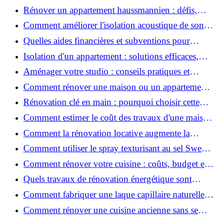
2026 ?
Rénover un appartement haussmannien : défis,
conseils pratiques et estimation des prix
Comment améliorer l'isolation acoustique de son
appartement ?
Quelles aides financières et subventions pour
rénover votre appartement en 2026 ?
Isolation d'un appartement : solutions efficaces,
prix et conseils
Aménager votre studio : conseils pratiques et
erreurs à éviter
Comment rénover une maison ou un appartement
avec 50 000 € : budget, étapes et astuces ?
Rénovation clé en main : pourquoi choisir cette
solution et à quoi faire attention ?
Comment estimer le coût des travaux d'une maison
?
Comment la rénovation locative augmente la
rentabilité de votre parc immobilier ?
Comment utiliser le spray texturisant au sel Sweet
Salt pour des cheveux effet plage ?
Comment rénover votre cuisine : coûts, budget et
astuces bois ?
Quels travaux de rénovation énergétique sont
éligibles à MaPrimeRénov' ?
Comment fabriquer une laque capillaire naturelle
maison ?
Comment rénover une cuisine ancienne sans se