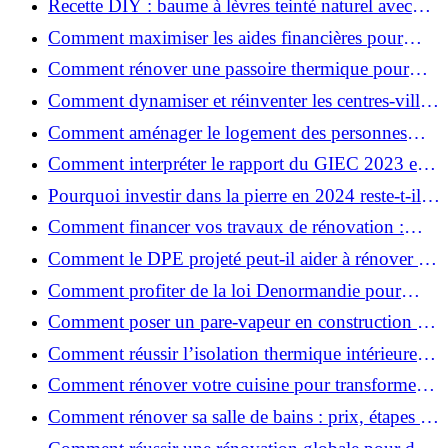
Recette DIY : baume à lèvres teinté naturel avec
SPF
Comment maximiser les aides financières pour
votre rénovation ?
Comment rénover une passoire thermique pour
une maison durable ?
Comment dynamiser et réinventer les centres-villes
avec Action Cœur de Ville ?
Comment aménager le logement des personnes
âgées et obtenir des aides financières ?
Comment interpréter le rapport du GIEC 2023 et
en retenir l'essentiel ?
Pourquoi investir dans la pierre en 2024 reste-t-il
un choix sûr ?
Comment financer vos travaux de rénovation :
aides, prêts et solutions pratiques ?
Comment le DPE projeté peut-il aider à rénover et
valoriser votre bien ?
Comment profiter de la loi Denormandie pour
investir dans l'ancien et défiscaliser ?
Comment poser un pare-vapeur en construction et
rénovation : rôle et erreurs à éviter?
Comment réussir l’isolation thermique intérieure
pour une maison économe en énergie ?
Comment rénover votre cuisine pour transformer
votre espace de vie ?
Comment rénover sa salle de bains : prix, étapes et
astuces ?