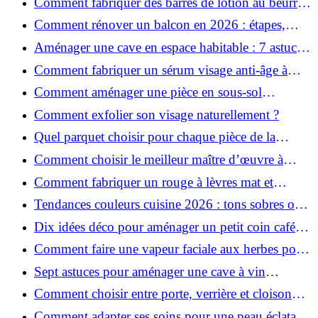
Comment fabriquer des barres de lotion au beurre
de karité ?
Comment rénover un balcon en 2026 : étapes,
budget et matériaux ?
Aménager une cave en espace habitable : 7 astuces
essentielles
Comment fabriquer un sérum visage anti-âge à
l'huile de rose musquée ?
Comment aménager une pièce en sous-sol
efficacement ?
Comment exfolier son visage naturellement ?
Quel parquet choisir pour chaque pièce de la
maison ?
Comment choisir le meilleur maître d’œuvre à
Grenoble en 2026 ?
Comment fabriquer un rouge à lèvres mat et
hydratant fait maison ?
Tendances couleurs cuisine 2026 : tons sobres ou
colorés, que choisir ?
Dix idées déco pour aménager un petit coin café
chez soi
Comment faire une vapeur faciale aux herbes pour
une peau plus saine et rajeunie ?
Sept astuces pour aménager une cave à vin
naturelle chez soi
Comment choisir entre porte, verrière et cloison
coulissante pour séparer vos pièces ?
Comment adapter ses soins pour une peau éclatante