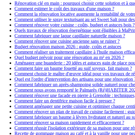
Rénovation clé en main : pourquoi choisir cette solution et à quo
Comment estimer le coût des travaux d'une maison ?
Comment la rénovation locative augmente la rentabilité de votr
Comment utiliser le spray texturisant au sel Sweet Salt pour des
Comment rénover votre cuisine : coûts, budget et astuces bois ?
Quels travaux de rénovation énergétique sont éligibles à MaPr
Comment fabriquer une laque capillaire naturelle maison ?
Comment rénover une cuisine ancienne sans se ruiner ?
Budget rénovation maison 2026 : guide, coûts et astuces
Comment réaliser un traitement capillaire à l'huile maison effica
Quel budget prévoir pour une rénovation au m² en 2026 ?
Aménager une buanderie : 20 idées et astuces gain de place pour
Comment faire un baume fouetté au suif soyeux, fait maison ?
Comment choisir le maître d'œuvre idéal pour vos travaux de r
Quel est l'ordre d'intervention des artisans pour une rénovation 
Comment fabriquer un après-shampoing solide naturel pour ch
Comment nous avons remporté le Palmarès (Ré)HABITER 2025 :
Comment rénover une façade en pierre à Grenoble : techniques, 
Comment faire un dentifrice maison facile à presser ?
Comment aménager une petite cuisine et optimiser chaque centi
Comment rénover un plan de travail de cuisine facilement : gui
Comment fabriquer un baume à lèvres hydratant et naturel au su
Comment rénover sa maison rapidement et efficacement ?
Comment réussir l'isolation extérieure de sa maison pour une r
Recette de gommage maison au café et à la vanille pour une p