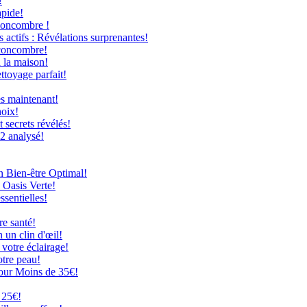
!
apide!
Concombre !
 actifs : Révélations surprenantes!
 concombre!
à la maison!
ttoyage parfait!
ès maintenant!
hoix!
secrets révélés!
12 analysé!
n Bien-être Optimal!
 Oasis Verte!
ssentielles!
re santé!
 un clin d'œil!
 votre éclairage!
otre peau!
our Moins de 35€!
 25€!