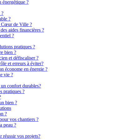
n énergétique ?
 ?
able ?
 Cœur de Ville ?
es aides financières ?
entiel ?
lutions pratiques ?
re bien ?
en et défiscaliser ?
le et erreurs à éviter?
son économe en énergie ?
e vie ?
 un confort durables?
s pratiques ?
?
un bien ?
utions
on ?
pour vos chantiers ?
la peau ?
 réussir vos projets?