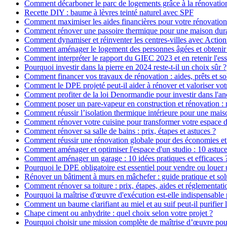
Comment décarboner le parc de logements grâce à la rénovatio
Recette DIY : baume à lèvres teinté naturel avec SPF
Comment maximiser les aides financières pour votre rénovation
Comment rénover une passoire thermique pour une maison dur
Comment dynamiser et réinventer les centres-villes avec Action
Comment aménager le logement des personnes âgées et obtenir d
Comment interpréter le rapport du GIEC 2023 et en retenir l'ess
Pourquoi investir dans la pierre en 2024 reste-t-il un choix sûr ?
Comment financer vos travaux de rénovation : aides, prêts et so
Comment le DPE projeté peut-il aider à rénover et valoriser vot
Comment profiter de la loi Denormandie pour investir dans l'anci
Comment poser un pare-vapeur en construction et rénovation : rô
Comment réussir l’isolation thermique intérieure pour une mai
Comment rénover votre cuisine pour transformer votre espace d
Comment rénover sa salle de bains : prix, étapes et astuces ?
Comment réussir une rénovation globale pour des économies et
Comment aménager et optimiser l'espace d'un studio : 10 astuce
Comment aménager un garage : 10 idées pratiques et efficaces 
Pourquoi le DPE obligatoire est essentiel pour vendre ou louer 
Rénover un bâtiment à murs en mâchefer : guide pratique et sol
Comment rénover sa toiture : prix, étapes, aides et réglementati
Pourquoi la maîtrise d'œuvre d'exécution est-elle indispensable 
Comment un baume clarifiant au miel et au suif peut-il purifier 
Chape ciment ou anhydrite : quel choix selon votre projet ?
Pourquoi choisir une mission complète de maîtrise d’œuvre pour