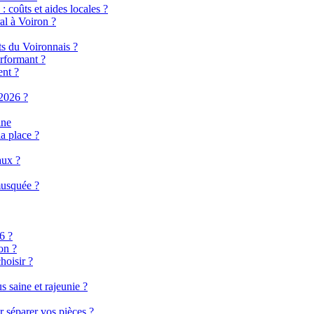
 coûts et aides locales ?
al à Voiron ?
ts du Voironnais ?
rformant ?
ent ?
2026 ?
ine
a place ?
aux ?
musquée ?
6 ?
on ?
hoisir ?
 saine et rajeunie ?
r séparer vos pièces ?