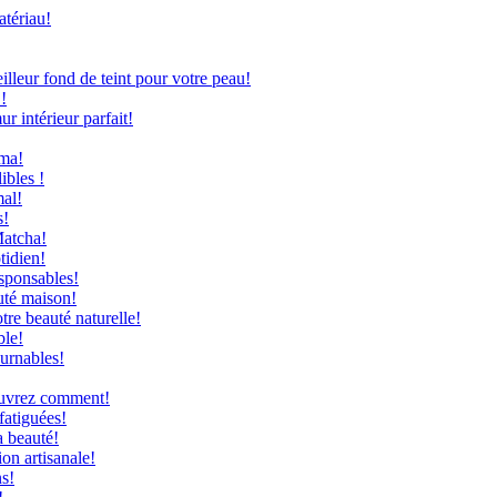
atériau!
leur fond de teint pour votre peau!
!
 intérieur parfait!
uma!
ibles !
mal!
s!
Matcha!
tidien!
sponsables!
uté maison!
re beauté naturelle!
ble!
ournables!
couvrez comment!
fatiguées!
a beauté!
on artisanale!
ns!