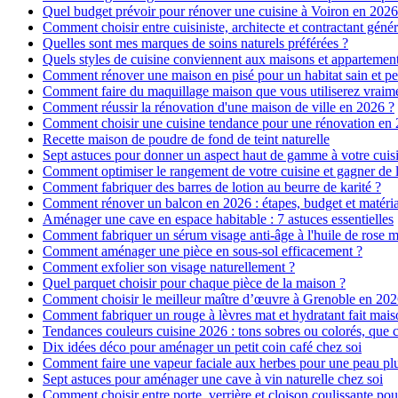
Quel budget prévoir pour rénover une cuisine à Voiron en 2026 :
Comment choisir entre cuisiniste, architecte et contractant génér
Quelles sont mes marques de soins naturels préférées ?
Quels styles de cuisine conviennent aux maisons et appartemen
Comment rénover une maison en pisé pour un habitat sain et pe
Comment faire du maquillage maison que vous utiliserez vraim
Comment réussir la rénovation d'une maison de ville en 2026 ?
Comment choisir une cuisine tendance pour une rénovation en 
Recette maison de poudre de fond de teint naturelle
Sept astuces pour donner un aspect haut de gamme à votre cuis
Comment optimiser le rangement de votre cuisine et gagner de l
Comment fabriquer des barres de lotion au beurre de karité ?
Comment rénover un balcon en 2026 : étapes, budget et matéri
Aménager une cave en espace habitable : 7 astuces essentielles
Comment fabriquer un sérum visage anti-âge à l'huile de rose 
Comment aménager une pièce en sous-sol efficacement ?
Comment exfolier son visage naturellement ?
Quel parquet choisir pour chaque pièce de la maison ?
Comment choisir le meilleur maître d’œuvre à Grenoble en 202
Comment fabriquer un rouge à lèvres mat et hydratant fait mais
Tendances couleurs cuisine 2026 : tons sobres ou colorés, que c
Dix idées déco pour aménager un petit coin café chez soi
Comment faire une vapeur faciale aux herbes pour une peau plus
Sept astuces pour aménager une cave à vin naturelle chez soi
Comment choisir entre porte, verrière et cloison coulissante pou