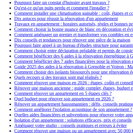
Pourquoi faire un constat d'huissier avant travaux ?
Qu'est-ce qu'un puits perdu et comment l'installer ?
Comment installer une climatisation gainable : coût, étapes et co
Dix astuces pour réussir la rénovation d'un appartement
Travaux en appartement : horaires autorisés, règles et bonnes pr
Comment choisir la bonne nuance de blanc en décoration et évit
Comment aménager un grenier et transformer vos combles en es
Dix conseils et tendances pour rénover une pièce de la maison
Pourquoi faire appel à un bureau d'études structure pour garanti
Comment choisir entre déclaration préalable et permis de constr
Comment bénéficier des 6 aides à la rénovation énergétique à 
Comment bénéficier des 7 aides financières pour la rénovation 
Guide 2025 des aides à la rénovation à Grenoble et Voiron : 
Comment choisir des isolants biosourcés pour une rénovation é
Quels recours si des travaux sont mal réalisés ?
Comment rénover une maison en 2026 : étapes, coûts et conseil
Rénover une maison ancienne : guide complet, étapes, budget e
Comment rénover un appartement en 5 étapes clés ?
Quel budget pour rénover son appartement en 2026 ?
Rénover un appartement haussmannien : défis, conseils pratiques
Comment améliorer l'isolation acoustique de son appartement ?
Quelles aides financières et subventions pour rénover votre ap
Isolation d'un appartement : solutions efficaces, prix et conseils
Aménager votre studio : conseils pratiques et erreurs à éviter
Comment rénover une maison ou un appartement avec 50 000 € :