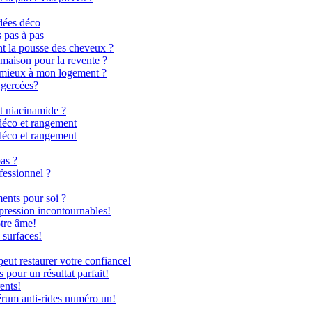
dées déco
s pas à pas
nt la pousse des cheveux ?
 maison pour la revente ?
le mieux à mon logement ?
 gercées?
t niacinamide ?
déco et rangement
déco et rangement
as ?
fessionnel ?
ents pour soi ?
 pression incontournables!
otre âme!
 surfaces!
ut restaurer votre confiance!
 pour un résultat parfait!
ents!
rum anti-rides numéro un!