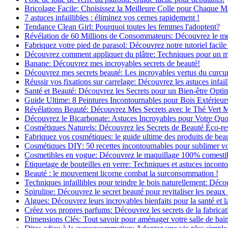
Bricolage Facile: Choisissez la Meilleure Colle pour Chaque M
7 astuces infaillibles : éliminez vos cernes rapidement !
Tendance Clean Girl: Pourquoi toutes les femmes l'adoptent?
Révélation de 60 Millions de Consommateurs: Découvrez le meil
Fabriquez votre pied de parasol: Découvrez notre tutoriel facile 
Découvrez comment appliquer du plâtre: Techniques pour un mur
Banane: Découvrez mes incroyables secrets de beauté!
Découvrez mes secrets beauté: Les incroyables vertus du curc
Réussir vos fixations sur carrelage: Découvrez les astuces infaill
Santé et Beauté: Découvrez les Secrets pour un Bien-être Opti
Guide Ultime: 8 Peintures Incontournables pour Bois Extérieur
Révélations Beauté: Découvrez Mes Secrets avec le Thé Vert 
Découvrez le Bicarbonate: Astuces Incroyables pour Votre Quo
Cosmétiques Naturels: Découvrez les Secrets de Beauté Éco-re
Fabriquez vos cosmétiques: le guide ultime des produits de bea
Cosmétiques DIY: 50 recettes incontournables pour sublimer vot
Cosmetibles en vogue: Découvrez le maquillage 100% comesti
Étiquetage de bouteilles en verre: Techniques et astuces incont
Beauté : le mouvement licorne combat la surconsommation !
Techniques infaillibles pour teindre le bois naturellement: Dé
Spiruline: Découvrez le secret beauté pour revitaliser les peaux 
Algues: Découvrez leurs incroyables bienfaits pour la santé et l
Créez vos propres parfums: Découvrez les secrets de la fabricati
Dimensions Clés: Tout savoir pour aménager votre salle de bai