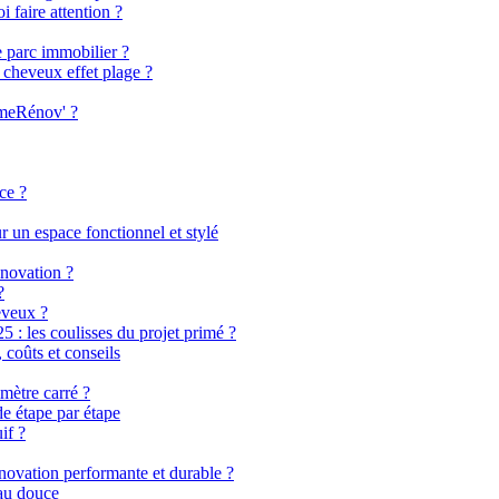
i faire attention ?
e parc immobilier ?
 cheveux effet plage ?
imeRénov' ?
ce ?
 un espace fonctionnel et stylé
énovation ?
?
eveux ?
 les coulisses du projet primé ?
coûts et conseils
mètre carré ?
de étape par étape
if ?
énovation performante et durable ?
eau douce