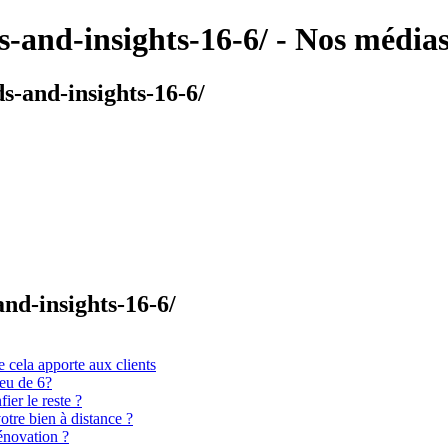
ds-and-insights-16-6/ - Nos média
ds-and-insights-16-6/
and-insights-16-6/
 cela apporte aux clients
ieu de 6?
er le reste ?
otre bien à distance ?
énovation ?