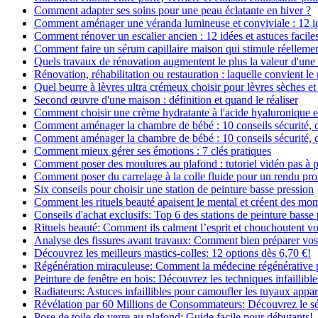
Comment adapter ses soins pour une peau éclatante en hiver ?
Comment aménager une véranda lumineuse et conviviale : 12 i
Comment rénover un escalier ancien : 12 idées et astuces facile
Comment faire un sérum capillaire maison qui stimule réelleme
Quels travaux de rénovation augmentent le plus la valeur d'une
Rénovation, réhabilitation ou restauration : laquelle convient 
Quel beurre à lèvres ultra crémeux choisir pour lèvres sèches et
Second œuvre d'une maison : définition et quand le réaliser
Comment choisir une crème hydratante à l'acide hyaluronique e
Comment aménager la chambre de bébé : 10 conseils sécurité, 
Comment aménager la chambre de bébé : 10 conseils sécurité, 
Comment mieux gérer ses émotions : 7 clés pratiques
Comment poser des moulures au plafond : tutoriel vidéo pas à p
Comment poser du carrelage à la colle fluide pour un rendu pro
Six conseils pour choisir une station de peinture basse pression
Comment les rituels beauté apaisent le mental et créent des mom
Conseils d'achat exclusifs: Top 6 des stations de peinture basse
Rituels beauté: Comment ils calment l’esprit et chouchoutent v
Analyse des fissures avant travaux: Comment bien préparer vos
Découvrez les meilleurs mastics-colles: 12 options dès 6,70 €!
Régénération miraculeuse: Comment la médecine régénérative pe
Peinture de fenêtre en bois: Découvrez les techniques infaillibles
Radiateurs: Astuces infaillibles pour camoufler les tuyaux appar
Révélation par 60 Millions de Consommateurs: Découvrez le sé
Pose de toile de verre au plafond: Guide facile pour débutants!