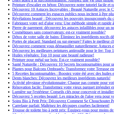
Dites adieu à la surconsommation: Adoptez une vie plus simple
Peinture d'escalier en béton: Découvrez notre tutoriel facile et r
Découvrez 10 Astuces Incroyables : Beauté Naturelle avec le 
Découvrez comment les espaces publics nous incitent à être plus
Révélations beauté : Découvrez les pouvoirs insoupçonnés du
Fabriquez votre gel d'aloe vera: Une méthode simple et rapide 
Pierre de parement: découvrez les astuces infaillibles pour un ne
Cosmétiques sans conservateurs: est-ce vraiment possible?
Détox de votre salle de bains: Éliminez les ingrédients nocifs d
Portes de placard: Standard ou sur-mesure? Faites le meilleur c
Découvrez comment vous démaquiller naturellement: Astuces et 
Découvrez les meilleures peintures antirouille pour le fer: Top 
Huiles végétales: Top 10 pour une beauté radieuse!
Peinture pour métal sur bois: Est-ce vraiment possible?
Santé Naturelle : Découvrez 10 Secrets Incontournables pour u
Plantes pour Balcons Ombragés: Transformez votre Terrasse en
5 Recettes Incontournables : Boostez votre été avec des huiles e
Dents blanches: Découvrez les meilleurs ingrédients naturels!
Activité physique révolutionnaire: Chaque pas compte pour vot
Rénovation facile: Transformez votre vieux parquet irrégulier en
Lumière sur l'extérieur: Conseils clés pour concevoir et installer
Découvrez 5 recettes beauté: Les miracles de l'aloe vera pour v
Soins Bio à Petit Prix: Découvrez Comment Se Chouchouter P
Carrelage parfait: Maîtrisez les découpes courbes facilement!
Trousse de toilette bio à petit prix: Équipez-vous pour moins de