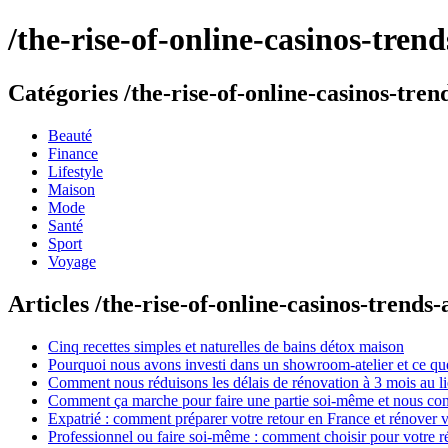
/the-rise-of-online-casinos-tren
Catégories /the-rise-of-online-casinos-tren
Beauté
Finance
Lifestyle
Maison
Mode
Santé
Sport
Voyage
Articles /the-rise-of-online-casinos-trends-
Cinq recettes simples et naturelles de bains détox maison
Pourquoi nous avons investi dans un showroom-atelier et ce que
Comment nous réduisons les délais de rénovation à 3 mois au l
Comment ça marche pour faire une partie soi-même et nous confi
Expatrié : comment préparer votre retour en France et rénover v
Professionnel ou faire soi-même : comment choisir pour votre r