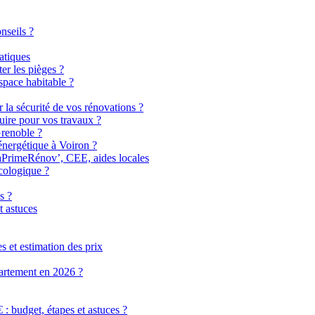
nseils ?
atiques
er les pièges ?
pace habitable ?
r la sécurité de vos rénovations ?
uire pour vos travaux ?
Grenoble ?
énergétique à Voiron ?
MaPrimeRénov’, CEE, aides locales
cologique ?
s ?
t astuces
 et estimation des prix
partement en 2026 ?
 budget, étapes et astuces ?