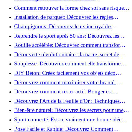
révolutionnaire de la cosmétique verte!
Comment retrouver la forme chez soi sans risque
de blessure: Techniques et conseils sûrs!
Installation de parquet: Découvrez les règles
essentielles à respecter!
Champignons: Découvrez leurs incroyables
pouvoirs antioxydants!
Reprendre le sport après 50 ans: Découvrez les
meilleures méthodes!
Rouille accélérée: Découvrez comment transformer
la corrosion en déco tendance!
Découverte révolutionnaire : la nacre, secret de
régénération inouï !
Souplesse: Découvrez comment elle transforme
votre performance sportive!
DIY Béton: Créez facilement vos objets déco
tendance!
Découvrez comment maximiser votre beauté:
Astuces et secrets révélés!
Découvrez comment rester actif: Bouger est
toujours possible!
Découvrez l'Art de la Feuille d'Or : Techniques
Incontournables pour Réussir!
Bien-être naturel: Découvrez les secrets pour une
vie saine!
Sport connecté: Est-ce vraiment une bonne idée
pour vous?
Pose Facile et Rapide: Découvrez Comment