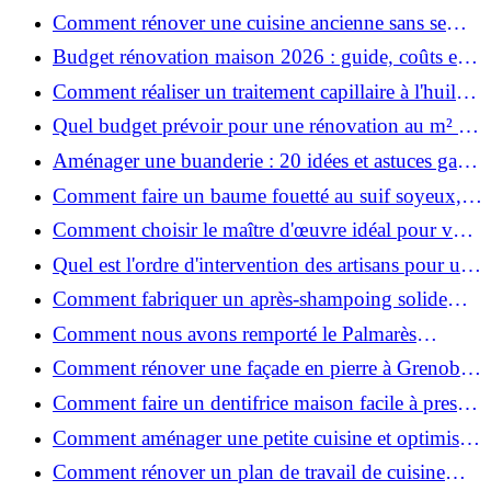
maison ?
Comment rénover une cuisine ancienne sans se
ruiner ?
Budget rénovation maison 2026 : guide, coûts et
astuces
Comment réaliser un traitement capillaire à l'huile
maison efficace ?
Quel budget prévoir pour une rénovation au m² en
2026 ?
Aménager une buanderie : 20 idées et astuces gain
de place pour un espace fonctionnel et stylé
Comment faire un baume fouetté au suif soyeux,
fait maison ?
Comment choisir le maître d'œuvre idéal pour vos
travaux de rénovation ?
Quel est l'ordre d'intervention des artisans pour une
rénovation ?
Comment fabriquer un après-shampoing solide
naturel pour cheveux ?
Comment nous avons remporté le Palmarès
(Ré)HABITER 2025 : les coulisses du projet primé
Comment rénover une façade en pierre à Grenoble
?
: techniques, coûts et conseils
Comment faire un dentifrice maison facile à presser
?
Comment aménager une petite cuisine et optimiser
chaque centimètre carré ?
Comment rénover un plan de travail de cuisine