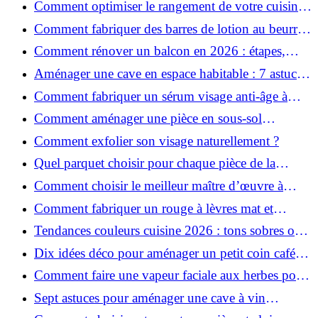
Comment optimiser le rangement de votre cuisine
et gagner de la place ?
Comment fabriquer des barres de lotion au beurre
de karité ?
Comment rénover un balcon en 2026 : étapes,
budget et matériaux ?
Aménager une cave en espace habitable : 7 astuces
essentielles
Comment fabriquer un sérum visage anti-âge à
l'huile de rose musquée ?
Comment aménager une pièce en sous-sol
efficacement ?
Comment exfolier son visage naturellement ?
Quel parquet choisir pour chaque pièce de la
maison ?
Comment choisir le meilleur maître d’œuvre à
Grenoble en 2026 ?
Comment fabriquer un rouge à lèvres mat et
hydratant fait maison ?
Tendances couleurs cuisine 2026 : tons sobres ou
colorés, que choisir ?
Dix idées déco pour aménager un petit coin café
chez soi
Comment faire une vapeur faciale aux herbes pour
une peau plus saine et rajeunie ?
Sept astuces pour aménager une cave à vin
naturelle chez soi