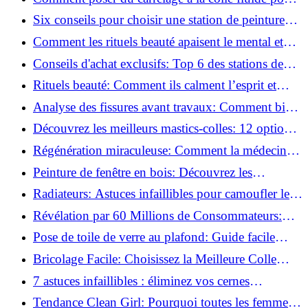
un rendu professionnel ?
Six conseils pour choisir une station de peinture
basse pression
Comment les rituels beauté apaisent le mental et
créent des moments pour soi ?
Conseils d'achat exclusifs: Top 6 des stations de
peinture basse pression incontournables!
Rituels beauté: Comment ils calment l’esprit et
chouchoutent votre âme!
Analyse des fissures avant travaux: Comment bien
préparer vos surfaces!
Découvrez les meilleurs mastics-colles: 12 options
dès 6,70 €!
Régénération miraculeuse: Comment la médecine
régénérative peut restaurer votre confiance!
Peinture de fenêtre en bois: Découvrez les
techniques infaillibles pour un résultat parfait!
Radiateurs: Astuces infaillibles pour camoufler les
tuyaux apparents!
Révélation par 60 Millions de Consommateurs:
Découvrez le sérum anti-rides numéro un!
Pose de toile de verre au plafond: Guide facile
pour débutants!
Bricolage Facile: Choisissez la Meilleure Colle
pour Chaque Matériau!
7 astuces infaillibles : éliminez vos cernes
rapidement !
Tendance Clean Girl: Pourquoi toutes les femmes