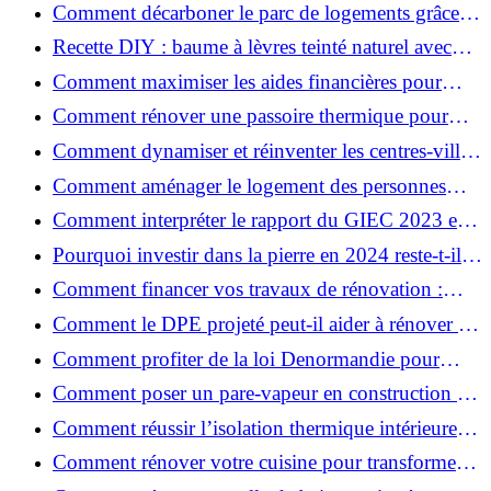
pour votre rénovation ?
Comment décarboner le parc de logements grâce à
la rénovation énergétique ?
Recette DIY : baume à lèvres teinté naturel avec
SPF
Comment maximiser les aides financières pour
votre rénovation ?
Comment rénover une passoire thermique pour
une maison durable ?
Comment dynamiser et réinventer les centres-villes
avec Action Cœur de Ville ?
Comment aménager le logement des personnes
âgées et obtenir des aides financières ?
Comment interpréter le rapport du GIEC 2023 et
en retenir l'essentiel ?
Pourquoi investir dans la pierre en 2024 reste-t-il
un choix sûr ?
Comment financer vos travaux de rénovation :
aides, prêts et solutions pratiques ?
Comment le DPE projeté peut-il aider à rénover et
valoriser votre bien ?
Comment profiter de la loi Denormandie pour
investir dans l'ancien et défiscaliser ?
Comment poser un pare-vapeur en construction et
rénovation : rôle et erreurs à éviter?
Comment réussir l’isolation thermique intérieure
pour une maison économe en énergie ?
Comment rénover votre cuisine pour transformer
votre espace de vie ?