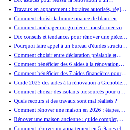
appartement
Travaux en appartement : horaires autorisés, règles
et bonnes pratiques
Comment choisir la bonne nuance de blanc en
décoration et éviter les pièges ?
Comment aménager un grenier et transformer vos
combles en espace habitable ?
Dix conseils et tendances pour rénover une pièce
de la maison
Pourquoi faire appel à un bureau d'études structure
pour garantir la sécurité de vos rénovations ?
Comment choisir entre déclaration préalable et
permis de construire pour vos travaux ?
Comment bénéficier des 6 aides à la rénovation
énergétique à Grenoble ?
Comment bénéficier des 7 aides financières pour la
rénovation énergétique à Voiron ?
Guide 2025 des aides à la rénovation à Grenoble et
Voiron : MaPrimeRénov’, CEE, aides locales
Comment choisir des isolants biosourcés pour une
rénovation écologique ?
Quels recours si des travaux sont mal réalisés ?
Comment rénover une maison en 2026 : étapes,
coûts et conseils ?
Rénover une maison ancienne : guide complet,
étapes, budget et astuces
Comment rénover un appartement en 5 étapes clés