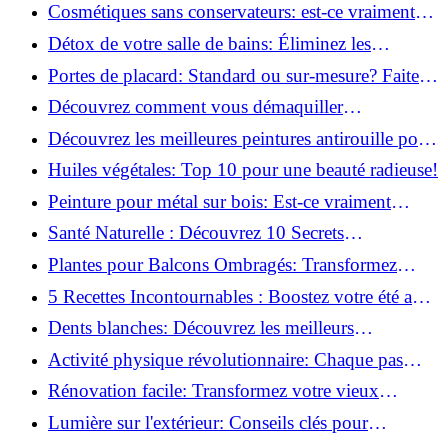
infaillibles pour un nettoyage parfait!
Cosmétiques sans conservateurs: est-ce vraiment
possible?
Détox de votre salle de bains: Éliminez les
ingrédients nocifs dès maintenant!
Portes de placard: Standard ou sur-mesure? Faites
le meilleur choix!
Découvrez comment vous démaquiller
naturellement: Astuces et secrets révélés!
Découvrez les meilleures peintures antirouille pour
le fer: Top 12 analysé!
Huiles végétales: Top 10 pour une beauté radieuse!
Peinture pour métal sur bois: Est-ce vraiment
possible?
Santé Naturelle : Découvrez 10 Secrets
Incontournables pour un Bien-être Optimal!
Plantes pour Balcons Ombragés: Transformez
votre Terrasse en Oasis Verte!
5 Recettes Incontournables : Boostez votre été avec
des huiles essentielles!
Dents blanches: Découvrez les meilleurs
ingrédients naturels!
Activité physique révolutionnaire: Chaque pas
compte pour votre santé!
Rénovation facile: Transformez votre vieux
parquet irrégulier en un clin d'œil!
Lumière sur l'extérieur: Conseils clés pour
concevoir et installer votre éclairage!