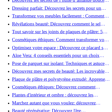
Découvrez les secrets de l’huile d’amande douce :
Pourquoi vous devez l'adopter!
Dressing parfait: Découvrez les secrets pour un
rangement optimal!
Transformez vos meubles facilement : Comment
installer des roulettes en un clin d'œil !
Révélations beauté: Découvrez comment le sel
transforme votre routine!
Tout savoir sur les joints de plaques de plâtre: 5
questions clés pour comprendre les fissures!
Cosmétiques éthiques: Comment transformer votre
routine beauté!
Optimisez votre espace : Découvrez ce placard sous
rampant à portes coulissantes!
Aloe Vera: 4 conseils essentiels pour un choix
parfait!
Pose de parquet sur isolant: Techniques et astuces
pour un sol parfait!
Découvrez mes secrets de beauté: Les incroyables
vertus du raisin!
Plaque de plâtre et polystyrène extrudé: Apprenez
à les coller efficacement!
Cosmétiques éthiques: Découvrez comment
transformer votre routine beauté!
Plantes d'intérieur et ombre : découvrez les
meilleures pour votre maison !
Marchez autant que vous voulez: découvrez
pourquoi c'est bénéfique!
Beauté régénérative: Découvrez l'ère