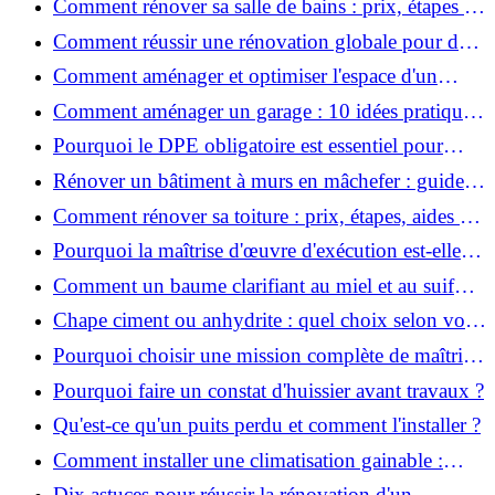
Comment rénover sa salle de bains : prix, étapes et
astuces ?
Comment réussir une rénovation globale pour des
économies et un confort durables?
Comment aménager et optimiser l'espace d'un
studio : 10 astuces pratiques ?
Comment aménager un garage : 10 idées pratiques
et efficaces ?
Pourquoi le DPE obligatoire est essentiel pour
vendre ou louer un bien ?
Rénover un bâtiment à murs en mâchefer : guide
pratique et solutions
Comment rénover sa toiture : prix, étapes, aides et
réglementation ?
Pourquoi la maîtrise d'œuvre d'exécution est-elle
indispensable pour vos chantiers ?
Comment un baume clarifiant au miel et au suif
peut-il purifier la peau ?
Chape ciment ou anhydrite : quel choix selon votre
projet ?
Pourquoi choisir une mission complète de maîtrise
d’œuvre pour réussir vos projets?
Pourquoi faire un constat d'huissier avant travaux ?
Qu'est-ce qu'un puits perdu et comment l'installer ?
Comment installer une climatisation gainable :
coût, étapes et conseils ?
Dix astuces pour réussir la rénovation d'un