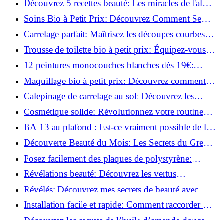
Découvrez 5 recettes beauté: Les miracles de l'aloe
vera pour votre peau!
Soins Bio à Petit Prix: Découvrez Comment Se
Chouchouter Pour Moins de 35€!
Carrelage parfait: Maîtrisez les découpes courbes
facilement!
Trousse de toilette bio à petit prix: Équipez-vous
pour moins de 25€!
12 peintures monocouches blanches dès 19€:
Découvrez les meilleures offres!
Maquillage bio à petit prix: Découvrez comment
s'équiper pour moins de 50€!
Calepinage de carrelage au sol: Découvrez les
astuces incontournables!
Cosmétique solide: Révolutionnez votre routine
beauté pour zéro déchet!
BA 13 au plafond : Est-ce vraiment possible de les
coller ?
Découverte Beauté du Mois: Les Secrets du Green
Glamour !
Posez facilement des plaques de polystyrène:
Transformez votre plafond sans effort !
Révélations beauté: Découvrez les vertus
insoupçonnées de l'huile de coco!
Révélés: Découvrez mes secrets de beauté avec
l'huile de ricin!
Installation facile et rapide: Comment raccorder un
luminaire au plafond!