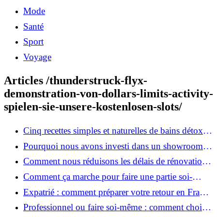
Mode
Santé
Sport
Voyage
Articles /thunderstruck-flyx-
demonstration-von-dollars-limits-activity-
spielen-sie-unsere-kostenlosen-slots/
Cinq recettes simples et naturelles de bains détox
maison
Pourquoi nous avons investi dans un showroom-
atelier et ce que cela apporte aux clients
Comment nous réduisons les délais de rénovation à
3 mois au lieu de 6?
Comment ça marche pour faire une partie soi-
même et nous confier le reste ?
Expatrié : comment préparer votre retour en France
et rénover votre bien à distance ?
Professionnel ou faire soi-même : comment choisir