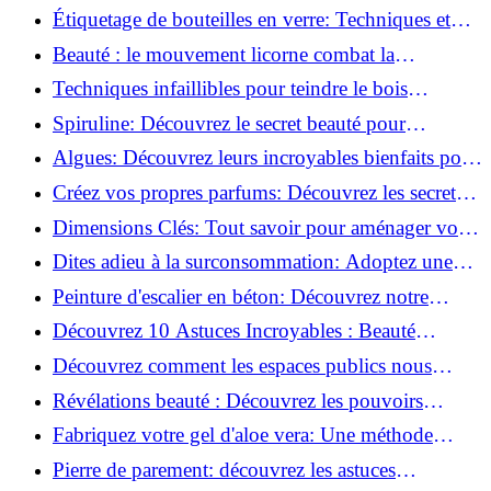
100% comestible!
Étiquetage de bouteilles en verre: Techniques et
astuces incontournables!
Beauté : le mouvement licorne combat la
surconsommation !
Techniques infaillibles pour teindre le bois
naturellement: Découvrez comment!
Spiruline: Découvrez le secret beauté pour
revitaliser les peaux fatiguées!
Algues: Découvrez leurs incroyables bienfaits pour
la santé et la beauté!
Créez vos propres parfums: Découvrez les secrets
de la fabrication artisanale!
Dimensions Clés: Tout savoir pour aménager votre
salle de bains!
Dites adieu à la surconsommation: Adoptez une
vie plus simple!
Peinture d'escalier en béton: Découvrez notre
tutoriel facile et rapide!
Découvrez 10 Astuces Incroyables : Beauté
Naturelle avec le Concombre !
Découvrez comment les espaces publics nous
incitent à être plus actifs : Révélations surprenantes!
Révélations beauté : Découvrez les pouvoirs
insoupçonnés du concombre!
Fabriquez votre gel d'aloe vera: Une méthode
simple et rapide à la maison!
Pierre de parement: découvrez les astuces