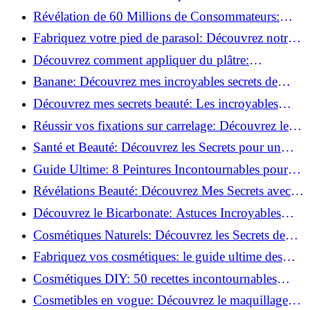
l'adoptent?
Révélation de 60 Millions de Consommateurs:
Découvrez le meilleur fond de teint pour votre
Fabriquez votre pied de parasol: Découvrez notre
peau!
tutoriel facile !
Découvrez comment appliquer du plâtre:
Techniques pour un mur intérieur parfait!
Banane: Découvrez mes incroyables secrets de
beauté!
Découvrez mes secrets beauté: Les incroyables
vertus du curcuma!
Réussir vos fixations sur carrelage: Découvrez les
astuces infaillibles !
Santé et Beauté: Découvrez les Secrets pour un
Bien-être Optimal!
Guide Ultime: 8 Peintures Incontournables pour
Bois Extérieurs!
Révélations Beauté: Découvrez Mes Secrets avec le
Thé Vert Matcha!
Découvrez le Bicarbonate: Astuces Incroyables
pour Votre Quotidien!
Cosmétiques Naturels: Découvrez les Secrets de
Beauté Éco-responsables!
Fabriquez vos cosmétiques: le guide ultime des
produits de beauté maison!
Cosmétiques DIY: 50 recettes incontournables
pour sublimer votre beauté naturelle!
Cosmetibles en vogue: Découvrez le maquillage