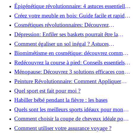
Monter des Carreaux de Béton Cellulaire!
Épigénétique révolutionnaire: 4 astuces essentielles
pour transformer votre bien-être!
Créez votre meuble en bois: Guide facile et rapide
pour débutants!
Cosmétiques révolutionnaires: Découvrez
comment les fermes verticales transforment la
Dépression: Enfiler ses baskets pourrait être la
beauté!
solution!
Comment égaliser un sol inégal ? Astuces
infaillibles pour réussir !
Biomimétisme en cosmétique: découvrez comment
la nature inspire l'avenir des soins beauté!
Redécouvrez la course à pied: Conseils essentiels
pour reprendre!
Ménopause: Découvrez 3 solutions efficaces contre
les bouffées de chaleur!
Peinture Révolutionnaire: Comment Appliquer
Deux Couleurs Sur Une Porte!
Quel sport est fait pour moi ?
Habiller bébé pendant la fièvre : les bases
Quels sont les meilleurs sports idéaux pour mon
enfant ?
Comment choisir la coupe de cheveux idéale pour
votre visage ?
Comment utiliser votre assurance voyage ?