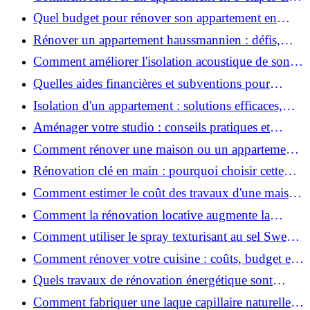
?
Quel budget pour rénover son appartement en
2026 ?
Rénover un appartement haussmannien : défis,
conseils pratiques et estimation des prix
Comment améliorer l'isolation acoustique de son
appartement ?
Quelles aides financières et subventions pour
rénover votre appartement en 2026 ?
Isolation d'un appartement : solutions efficaces,
prix et conseils
Aménager votre studio : conseils pratiques et
erreurs à éviter
Comment rénover une maison ou un appartement
avec 50 000 € : budget, étapes et astuces ?
Rénovation clé en main : pourquoi choisir cette
solution et à quoi faire attention ?
Comment estimer le coût des travaux d'une maison
?
Comment la rénovation locative augmente la
rentabilité de votre parc immobilier ?
Comment utiliser le spray texturisant au sel Sweet
Salt pour des cheveux effet plage ?
Comment rénover votre cuisine : coûts, budget et
astuces bois ?
Quels travaux de rénovation énergétique sont
éligibles à MaPrimeRénov' ?
Comment fabriquer une laque capillaire naturelle