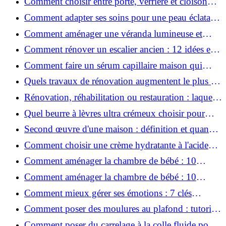
Comment choisir entre porte, verrière et cloison
coulissante pour séparer vos pièces ?
Comment adapter ses soins pour une peau éclatante
en hiver ?
Comment aménager une véranda lumineuse et
conviviale : 12 idées déco
Comment rénover un escalier ancien : 12 idées et
astuces faciles pas à pas
Comment faire un sérum capillaire maison qui
stimule réellement la pousse des cheveux ?
Quels travaux de rénovation augmentent le plus la
valeur d'une maison pour la revente ?
Rénovation, réhabilitation ou restauration : laquelle
convient le mieux à mon logement ?
Quel beurre à lèvres ultra crémeux choisir pour
lèvres sèches et gercées?
Second œuvre d'une maison : définition et quand
le réaliser
Comment choisir une crème hydratante à l'acide
hyaluronique et niacinamide ?
Comment aménager la chambre de bébé : 10
conseils sécurité, déco et rangement
Comment aménager la chambre de bébé : 10
conseils sécurité, déco et rangement
Comment mieux gérer ses émotions : 7 clés
pratiques
Comment poser des moulures au plafond : tutoriel
vidéo pas à pas ?
Comment poser du carrelage à la colle fluide pour