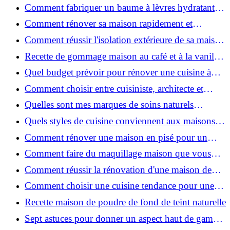
facilement : guide étape par étape
Comment fabriquer un baume à lèvres hydratant et
naturel au suif ?
Comment rénover sa maison rapidement et
efficacement ?
Comment réussir l'isolation extérieure de sa maison
pour une rénovation performante et durable ?
Recette de gommage maison au café et à la vanille
pour une peau douce
Quel budget prévoir pour rénover une cuisine à
Voiron en 2026 : coûts et aides locales ?
Comment choisir entre cuisiniste, architecte et
contractant général à Voiron ?
Quelles sont mes marques de soins naturels
préférées ?
Quels styles de cuisine conviennent aux maisons et
appartements du Voironnais ?
Comment rénover une maison en pisé pour un
habitat sain et performant ?
Comment faire du maquillage maison que vous
utiliserez vraiment ?
Comment réussir la rénovation d'une maison de
ville en 2026 ?
Comment choisir une cuisine tendance pour une
rénovation en 2026 ?
Recette maison de poudre de fond de teint naturelle
Sept astuces pour donner un aspect haut de gamme
à votre cuisine