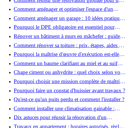
Comment réussir une rénovation globale pour des
économies et un confort durables?
Comment aménager et optimiser l'espace d'un
studio : 10 astuces pratiques ?
Comment aménager un garage : 10 idées pratiques
et efficaces ?
Pourquoi le DPE obligatoire est essentiel pour
vendre ou louer un bien ?
Rénover un bâtiment à murs en mâchefer : guide
pratique et solutions
Comment rénover sa toiture : prix, étapes, aides et
réglementation ?
Pourquoi la maîtrise d'œuvre d'exécution est-elle
indispensable pour vos chantiers ?
Comment un baume clarifiant au miel et au suif
peut-il purifier la peau ?
Chape ciment ou anhydrite : quel choix selon votre
projet ?
Pourquoi choisir une mission complète de maîtrise
d’œuvre pour réussir vos projets?
Pourquoi faire un constat d'huissier avant travaux ?
Qu'est-ce qu'un puits perdu et comment l'installer ?
Comment installer une climatisation gainable :
coût, étapes et conseils ?
Dix astuces pour réussir la rénovation d'un
appartement
Travaux en appartement : horaires autorisés, règles