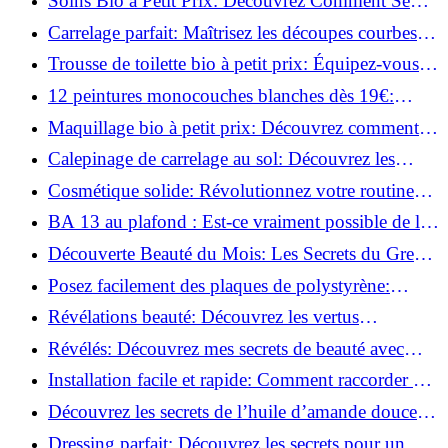
Soins Bio à Petit Prix: Découvrez Comment Se
Chouchouter Pour Moins de 35€!
Carrelage parfait: Maîtrisez les découpes courbes
facilement!
Trousse de toilette bio à petit prix: Équipez-vous
pour moins de 25€!
12 peintures monocouches blanches dès 19€:
Découvrez les meilleures offres!
Maquillage bio à petit prix: Découvrez comment
s'équiper pour moins de 50€!
Calepinage de carrelage au sol: Découvrez les
astuces incontournables!
Cosmétique solide: Révolutionnez votre routine
beauté pour zéro déchet!
BA 13 au plafond : Est-ce vraiment possible de les
coller ?
Découverte Beauté du Mois: Les Secrets du Green
Glamour !
Posez facilement des plaques de polystyrène:
Transformez votre plafond sans effort !
Révélations beauté: Découvrez les vertus
insoupçonnées de l'huile de coco!
Révélés: Découvrez mes secrets de beauté avec
l'huile de ricin!
Installation facile et rapide: Comment raccorder un
luminaire au plafond!
Découvrez les secrets de l’huile d’amande douce :
Pourquoi vous devez l'adopter!
Dressing parfait: Découvrez les secrets pour un