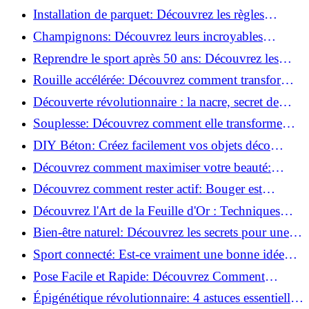
de blessure: Techniques et conseils sûrs!
Installation de parquet: Découvrez les règles
essentielles à respecter!
Champignons: Découvrez leurs incroyables
pouvoirs antioxydants!
Reprendre le sport après 50 ans: Découvrez les
meilleures méthodes!
Rouille accélérée: Découvrez comment transformer
la corrosion en déco tendance!
Découverte révolutionnaire : la nacre, secret de
régénération inouï !
Souplesse: Découvrez comment elle transforme
votre performance sportive!
DIY Béton: Créez facilement vos objets déco
tendance!
Découvrez comment maximiser votre beauté:
Astuces et secrets révélés!
Découvrez comment rester actif: Bouger est
toujours possible!
Découvrez l'Art de la Feuille d'Or : Techniques
Incontournables pour Réussir!
Bien-être naturel: Découvrez les secrets pour une
vie saine!
Sport connecté: Est-ce vraiment une bonne idée
pour vous?
Pose Facile et Rapide: Découvrez Comment
Monter des Carreaux de Béton Cellulaire!
Épigénétique révolutionnaire: 4 astuces essentielles