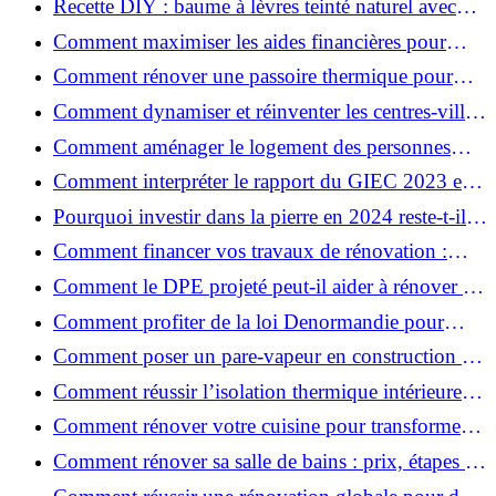
Recette DIY : baume à lèvres teinté naturel avec
SPF
Comment maximiser les aides financières pour
votre rénovation ?
Comment rénover une passoire thermique pour
une maison durable ?
Comment dynamiser et réinventer les centres-villes
avec Action Cœur de Ville ?
Comment aménager le logement des personnes
âgées et obtenir des aides financières ?
Comment interpréter le rapport du GIEC 2023 et
en retenir l'essentiel ?
Pourquoi investir dans la pierre en 2024 reste-t-il
un choix sûr ?
Comment financer vos travaux de rénovation :
aides, prêts et solutions pratiques ?
Comment le DPE projeté peut-il aider à rénover et
valoriser votre bien ?
Comment profiter de la loi Denormandie pour
investir dans l'ancien et défiscaliser ?
Comment poser un pare-vapeur en construction et
rénovation : rôle et erreurs à éviter?
Comment réussir l’isolation thermique intérieure
pour une maison économe en énergie ?
Comment rénover votre cuisine pour transformer
votre espace de vie ?
Comment rénover sa salle de bains : prix, étapes et
astuces ?