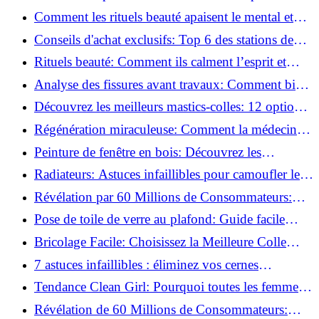
basse pression
Comment les rituels beauté apaisent le mental et
créent des moments pour soi ?
Conseils d'achat exclusifs: Top 6 des stations de
peinture basse pression incontournables!
Rituels beauté: Comment ils calment l’esprit et
chouchoutent votre âme!
Analyse des fissures avant travaux: Comment bien
préparer vos surfaces!
Découvrez les meilleurs mastics-colles: 12 options
dès 6,70 €!
Régénération miraculeuse: Comment la médecine
régénérative peut restaurer votre confiance!
Peinture de fenêtre en bois: Découvrez les
techniques infaillibles pour un résultat parfait!
Radiateurs: Astuces infaillibles pour camoufler les
tuyaux apparents!
Révélation par 60 Millions de Consommateurs:
Découvrez le sérum anti-rides numéro un!
Pose de toile de verre au plafond: Guide facile
pour débutants!
Bricolage Facile: Choisissez la Meilleure Colle
pour Chaque Matériau!
7 astuces infaillibles : éliminez vos cernes
rapidement !
Tendance Clean Girl: Pourquoi toutes les femmes
l'adoptent?
Révélation de 60 Millions de Consommateurs: