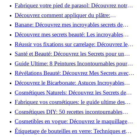
Découvrez le meilleur fond de teint pour votre
Fabriquez votre pied de parasol: Découvrez notre
peau!
tutoriel facile !
Découvrez comment appliquer du plâtre:
Techniques pour un mur intérieur parfait!
Banane: Découvrez mes incroyables secrets de
beauté!
Découvrez mes secrets beauté: Les incroyables
vertus du curcuma!
Réussir vos fixations sur carrelage: Découvrez les
astuces infaillibles !
Santé et Beauté: Découvrez les Secrets pour un
Bien-être Optimal!
Guide Ultime: 8 Peintures Incontournables pour
Bois Extérieurs!
Révélations Beauté: Découvrez Mes Secrets avec le
Thé Vert Matcha!
Découvrez le Bicarbonate: Astuces Incroyables
pour Votre Quotidien!
Cosmétiques Naturels: Découvrez les Secrets de
Beauté Éco-responsables!
Fabriquez vos cosmétiques: le guide ultime des
produits de beauté maison!
Cosmétiques DIY: 50 recettes incontournables
pour sublimer votre beauté naturelle!
Cosmetibles en vogue: Découvrez le maquillage
100% comestible!
Étiquetage de bouteilles en verre: Techniques et