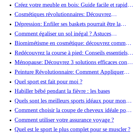
pour transformer votre bien-être!
Créez votre meuble en bois: Guide facile et rapide
pour débutants!
Cosmétiques révolutionnaires: Découvrez
comment les fermes verticales transforment la
Dépression: Enfiler ses baskets pourrait être la
beauté!
solution!
Comment égaliser un sol inégal ? Astuces
infaillibles pour réussir !
Biomimétisme en cosmétique: découvrez comment
la nature inspire l'avenir des soins beauté!
Redécouvrez la course à pied: Conseils essentiels
pour reprendre!
Ménopause: Découvrez 3 solutions efficaces contre
les bouffées de chaleur!
Peinture Révolutionnaire: Comment Appliquer
Deux Couleurs Sur Une Porte!
Quel sport est fait pour moi ?
Habiller bébé pendant la fièvre : les bases
Quels sont les meilleurs sports idéaux pour mon
enfant ?
Comment choisir la coupe de cheveux idéale pour
votre visage ?
Comment utiliser votre assurance voyage ?
Quel est le sport le plus complet pour se muscler ?