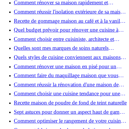
Comment rénover sa maison rapidement et
efficacement ?
Comment réussir l'isolation extérieure de sa maison
pour une rénovation performante et durable ?
Recette de gommage maison au café et à la vanille
pour une peau douce
Quel budget prévoir pour rénover une cuisine à
Voiron en 2026 : coûts et aides locales ?
Comment choisir entre cuisiniste, architecte et
contractant général à Voiron ?
Quelles sont mes marques de soins naturels
préférées ?
Quels styles de cuisine conviennent aux maisons et
appartements du Voironnais ?
Comment rénover une maison en pisé pour un
habitat sain et performant ?
Comment faire du maquillage maison que vous
utiliserez vraiment ?
Comment réussir la rénovation d'une maison de
ville en 2026 ?
Comment choisir une cuisine tendance pour une
rénovation en 2026 ?
Recette maison de poudre de fond de teint naturelle
Sept astuces pour donner un aspect haut de gamme
à votre cuisine
Comment optimiser le rangement de votre cuisine
et gagner de la place ?