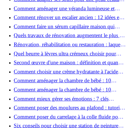
en hiver ?
Comment aménager une véranda lumineuse et
conviviale : 12 idées déco
Comment rénover un escalier ancien : 12 idées et
astuces faciles pas à pas
Comment faire un sérum capillaire maison qui
stimule réellement la pousse des cheveux ?
Quels travaux de rénovation augmentent le plus la
valeur d'une maison pour la revente ?
Rénovation, réhabilitation ou restauration : laquelle
convient le mieux à mon logement ?
Quel beurre à lèvres ultra crémeux choisir pour
lèvres sèches et gercées?
Second œuvre d'une maison : définition et quand
le réaliser
Comment choisir une crème hydratante à l'acide
hyaluronique et niacinamide ?
Comment aménager la chambre de bébé : 10
conseils sécurité, déco et rangement
Comment aménager la chambre de bébé : 10
conseils sécurité, déco et rangement
Comment mieux gérer ses émotions : 7 clés
pratiques
Comment poser des moulures au plafond : tutoriel
vidéo pas à pas ?
Comment poser du carrelage à la colle fluide pour
un rendu professionnel ?
Six conseils pour choisir une station de peinture