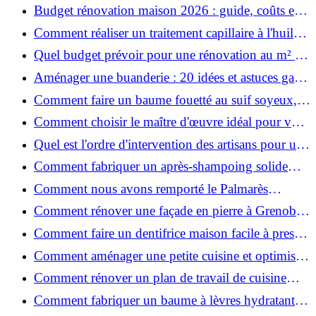
ruiner ?
Budget rénovation maison 2026 : guide, coûts et
astuces
Comment réaliser un traitement capillaire à l'huile
maison efficace ?
Quel budget prévoir pour une rénovation au m² en
2026 ?
Aménager une buanderie : 20 idées et astuces gain
de place pour un espace fonctionnel et stylé
Comment faire un baume fouetté au suif soyeux,
fait maison ?
Comment choisir le maître d'œuvre idéal pour vos
travaux de rénovation ?
Quel est l'ordre d'intervention des artisans pour une
rénovation ?
Comment fabriquer un après-shampoing solide
naturel pour cheveux ?
Comment nous avons remporté le Palmarès
(Ré)HABITER 2025 : les coulisses du projet primé
Comment rénover une façade en pierre à Grenoble
?
: techniques, coûts et conseils
Comment faire un dentifrice maison facile à presser
?
Comment aménager une petite cuisine et optimiser
chaque centimètre carré ?
Comment rénover un plan de travail de cuisine
facilement : guide étape par étape
Comment fabriquer un baume à lèvres hydratant et
naturel au suif ?