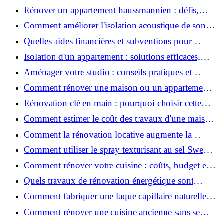
2026 ?
Rénover un appartement haussmannien : défis,
conseils pratiques et estimation des prix
Comment améliorer l'isolation acoustique de son
appartement ?
Quelles aides financières et subventions pour
rénover votre appartement en 2026 ?
Isolation d'un appartement : solutions efficaces,
prix et conseils
Aménager votre studio : conseils pratiques et
erreurs à éviter
Comment rénover une maison ou un appartement
avec 50 000 € : budget, étapes et astuces ?
Rénovation clé en main : pourquoi choisir cette
solution et à quoi faire attention ?
Comment estimer le coût des travaux d'une maison
?
Comment la rénovation locative augmente la
rentabilité de votre parc immobilier ?
Comment utiliser le spray texturisant au sel Sweet
Salt pour des cheveux effet plage ?
Comment rénover votre cuisine : coûts, budget et
astuces bois ?
Quels travaux de rénovation énergétique sont
éligibles à MaPrimeRénov' ?
Comment fabriquer une laque capillaire naturelle
maison ?
Comment rénover une cuisine ancienne sans se