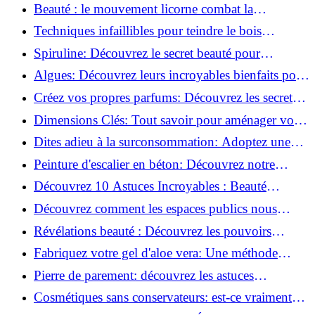
astuces incontournables!
Beauté : le mouvement licorne combat la
surconsommation !
Techniques infaillibles pour teindre le bois
naturellement: Découvrez comment!
Spiruline: Découvrez le secret beauté pour
revitaliser les peaux fatiguées!
Algues: Découvrez leurs incroyables bienfaits pour
la santé et la beauté!
Créez vos propres parfums: Découvrez les secrets
de la fabrication artisanale!
Dimensions Clés: Tout savoir pour aménager votre
salle de bains!
Dites adieu à la surconsommation: Adoptez une
vie plus simple!
Peinture d'escalier en béton: Découvrez notre
tutoriel facile et rapide!
Découvrez 10 Astuces Incroyables : Beauté
Naturelle avec le Concombre !
Découvrez comment les espaces publics nous
incitent à être plus actifs : Révélations surprenantes!
Révélations beauté : Découvrez les pouvoirs
insoupçonnés du concombre!
Fabriquez votre gel d'aloe vera: Une méthode
simple et rapide à la maison!
Pierre de parement: découvrez les astuces
infaillibles pour un nettoyage parfait!
Cosmétiques sans conservateurs: est-ce vraiment
possible?