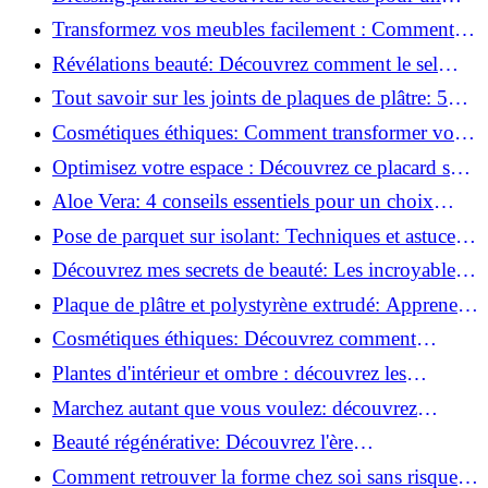
rangement optimal!
Transformez vos meubles facilement : Comment
installer des roulettes en un clin d'œil !
Révélations beauté: Découvrez comment le sel
transforme votre routine!
Tout savoir sur les joints de plaques de plâtre: 5
questions clés pour comprendre les fissures!
Cosmétiques éthiques: Comment transformer votre
routine beauté!
Optimisez votre espace : Découvrez ce placard sous
rampant à portes coulissantes!
Aloe Vera: 4 conseils essentiels pour un choix
parfait!
Pose de parquet sur isolant: Techniques et astuces
pour un sol parfait!
Découvrez mes secrets de beauté: Les incroyables
vertus du raisin!
Plaque de plâtre et polystyrène extrudé: Apprenez
à les coller efficacement!
Cosmétiques éthiques: Découvrez comment
transformer votre routine beauté!
Plantes d'intérieur et ombre : découvrez les
meilleures pour votre maison !
Marchez autant que vous voulez: découvrez
pourquoi c'est bénéfique!
Beauté régénérative: Découvrez l'ère
révolutionnaire de la cosmétique verte!
Comment retrouver la forme chez soi sans risque