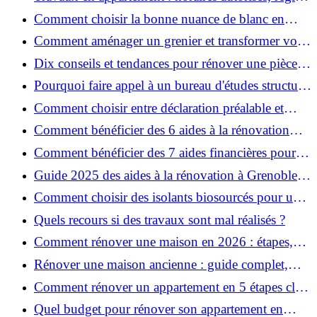
et bonnes pratiques
Comment choisir la bonne nuance de blanc en
décoration et éviter les pièges ?
Comment aménager un grenier et transformer vos
combles en espace habitable ?
Dix conseils et tendances pour rénover une pièce
de la maison
Pourquoi faire appel à un bureau d'études structure
pour garantir la sécurité de vos rénovations ?
Comment choisir entre déclaration préalable et
permis de construire pour vos travaux ?
Comment bénéficier des 6 aides à la rénovation
énergétique à Grenoble ?
Comment bénéficier des 7 aides financières pour la
rénovation énergétique à Voiron ?
Guide 2025 des aides à la rénovation à Grenoble et
Voiron : MaPrimeRénov’, CEE, aides locales
Comment choisir des isolants biosourcés pour une
rénovation écologique ?
Quels recours si des travaux sont mal réalisés ?
Comment rénover une maison en 2026 : étapes,
coûts et conseils ?
Rénover une maison ancienne : guide complet,
étapes, budget et astuces
Comment rénover un appartement en 5 étapes clés
?
Quel budget pour rénover son appartement en