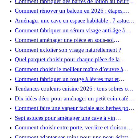
Comment fabriquer des barres de lotion au beurre
de karité ?
Comment rénover un balcon en 2026 : étapes,
budget et matériaux ?
Aménager une cave en espace habitable : 7 astuces
essentielles
Comment fabriquer un sérum visage anti-âge à
l'huile de rose musquée ?
Comment aménager une pièce en sous-sol
efficacement ?
Comment exfolier son visage naturellement ?
Quel parquet choisir pour chaque pièce de la
maison ?
Comment choisir le meilleur maître d’œuvre à
Grenoble en 2026 ?
Comment fabriquer un rouge à lèvres mat et
hydratant fait maison ?
Tendances couleurs cuisine 2026 : tons sobres ou
colorés, que choisir ?
Dix idées déco pour aménager un petit coin café
chez soi
Comment faire une vapeur faciale aux herbes pour
une peau plus saine et rajeunie ?
Sept astuces pour aménager une cave à vin
naturelle chez soi
Comment choisir entre porte, verrière et cloison
coulissante pour séparer vos pièces ?
Comment adapter ses soins pour une peau éclatante