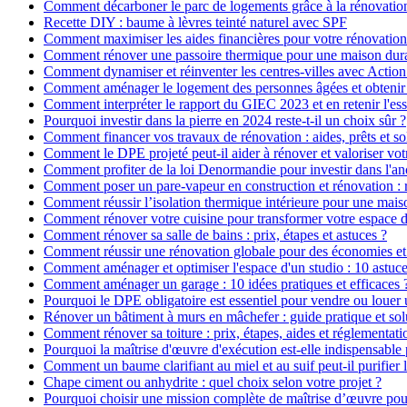
Comment décarboner le parc de logements grâce à la rénovatio
Recette DIY : baume à lèvres teinté naturel avec SPF
Comment maximiser les aides financières pour votre rénovation
Comment rénover une passoire thermique pour une maison dur
Comment dynamiser et réinventer les centres-villes avec Action
Comment aménager le logement des personnes âgées et obtenir d
Comment interpréter le rapport du GIEC 2023 et en retenir l'ess
Pourquoi investir dans la pierre en 2024 reste-t-il un choix sûr ?
Comment financer vos travaux de rénovation : aides, prêts et so
Comment le DPE projeté peut-il aider à rénover et valoriser vot
Comment profiter de la loi Denormandie pour investir dans l'anci
Comment poser un pare-vapeur en construction et rénovation : rô
Comment réussir l’isolation thermique intérieure pour une mai
Comment rénover votre cuisine pour transformer votre espace d
Comment rénover sa salle de bains : prix, étapes et astuces ?
Comment réussir une rénovation globale pour des économies et
Comment aménager et optimiser l'espace d'un studio : 10 astuce
Comment aménager un garage : 10 idées pratiques et efficaces 
Pourquoi le DPE obligatoire est essentiel pour vendre ou louer 
Rénover un bâtiment à murs en mâchefer : guide pratique et sol
Comment rénover sa toiture : prix, étapes, aides et réglementati
Pourquoi la maîtrise d'œuvre d'exécution est-elle indispensable 
Comment un baume clarifiant au miel et au suif peut-il purifier 
Chape ciment ou anhydrite : quel choix selon votre projet ?
Pourquoi choisir une mission complète de maîtrise d’œuvre pour