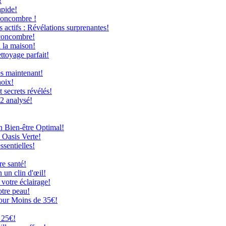
!
apide!
Concombre !
 actifs : Révélations surprenantes!
 concombre!
à la maison!
ttoyage parfait!
ès maintenant!
hoix!
secrets révélés!
12 analysé!
n Bien-être Optimal!
 Oasis Verte!
ssentielles!
re santé!
 un clin d'œil!
 votre éclairage!
otre peau!
our Moins de 35€!
 25€!