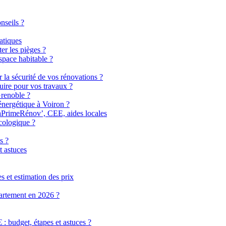
nseils ?
atiques
er les pièges ?
pace habitable ?
r la sécurité de vos rénovations ?
uire pour vos travaux ?
Grenoble ?
énergétique à Voiron ?
MaPrimeRénov’, CEE, aides locales
cologique ?
s ?
t astuces
 et estimation des prix
partement en 2026 ?
 budget, étapes et astuces ?