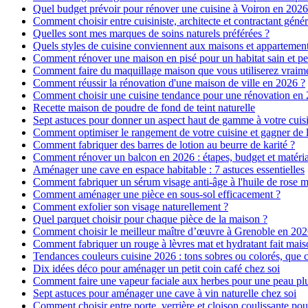
Quel budget prévoir pour rénover une cuisine à Voiron en 2026 :
Comment choisir entre cuisiniste, architecte et contractant génér
Quelles sont mes marques de soins naturels préférées ?
Quels styles de cuisine conviennent aux maisons et appartemen
Comment rénover une maison en pisé pour un habitat sain et pe
Comment faire du maquillage maison que vous utiliserez vraim
Comment réussir la rénovation d'une maison de ville en 2026 ?
Comment choisir une cuisine tendance pour une rénovation en 
Recette maison de poudre de fond de teint naturelle
Sept astuces pour donner un aspect haut de gamme à votre cuis
Comment optimiser le rangement de votre cuisine et gagner de l
Comment fabriquer des barres de lotion au beurre de karité ?
Comment rénover un balcon en 2026 : étapes, budget et matéri
Aménager une cave en espace habitable : 7 astuces essentielles
Comment fabriquer un sérum visage anti-âge à l'huile de rose 
Comment aménager une pièce en sous-sol efficacement ?
Comment exfolier son visage naturellement ?
Quel parquet choisir pour chaque pièce de la maison ?
Comment choisir le meilleur maître d’œuvre à Grenoble en 202
Comment fabriquer un rouge à lèvres mat et hydratant fait mais
Tendances couleurs cuisine 2026 : tons sobres ou colorés, que c
Dix idées déco pour aménager un petit coin café chez soi
Comment faire une vapeur faciale aux herbes pour une peau plus
Sept astuces pour aménager une cave à vin naturelle chez soi
Comment choisir entre porte, verrière et cloison coulissante pou