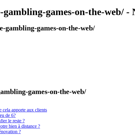
ree-gambling-games-on-the-web/ -
free-gambling-games-on-the-web/
e-gambling-games-on-the-web/
 cela apporte aux clients
ieu de 6?
er le reste ?
otre bien à distance ?
énovation ?