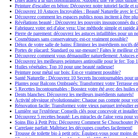
Dites adieu à la surconsommation: Adoptez une vie plus simple
Peinture d'escalier en béton: Découvrez notre tutoriel facile et r
Découvrez 10 Astuces Incroyables : Beauté Naturelle avec le 
Découvrez comment les espaces publics nous incitent à être plus
Révélations beauté : Découvrez les pouvoirs insoupçonnés du
Fabriquez votre gel d'aloe vera: Une méthode simple et rapide 
Pierre de parement: découvrez les astuces infaillibles pour un ne
Cosmétiques sans conservateurs: est-ce vraiment possible?
Détox de votre salle de bains: Éliminez les ingrédients nocifs d
Portes de placard: Standard ou sur-mesure? Faites le meilleur c
Découvrez comment vous démaquiller naturellement: Astuces et 
Découvrez les meilleures peintures antirouille pour le fer: Top 
Huiles végétales: Top 10 pour une beauté radieuse!
Peinture pour métal sur bois: Est-ce vraiment possible?
Santé Naturelle : Découvrez 10 Secrets Incontournables pour u
Plantes pour Balcons Ombragés: Transformez votre Terrasse en
5 Recettes Incontournables : Boostez votre été avec des huiles e
Dents blanches: Découvrez les meilleurs ingrédients naturels!
Activité physique révolutionnaire: Chaque pas compte pour vot
Rénovation facile: Transformez votre vieux parquet irrégulier en
Lumière sur l'extérieur: Conseils clés pour concevoir et installer
Découvrez 5 recettes beauté: Les miracles de l'aloe vera pour v
Soins Bio à Petit Prix: Découvrez Comment Se Chouchouter P
Carrelage parfait: Maîtrisez les découpes courbes facilement!
Trousse de toilette bio à petit prix: Équipez-vous pour moins de