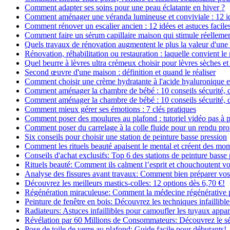
Comment adapter ses soins pour une peau éclatante en hiver ?
Comment aménager une véranda lumineuse et conviviale : 12 i
Comment rénover un escalier ancien : 12 idées et astuces facile
Comment faire un sérum capillaire maison qui stimule réelleme
Quels travaux de rénovation augmentent le plus la valeur d'une
Rénovation, réhabilitation ou restauration : laquelle convient 
Quel beurre à lèvres ultra crémeux choisir pour lèvres sèches et
Second œuvre d'une maison : définition et quand le réaliser
Comment choisir une crème hydratante à l'acide hyaluronique e
Comment aménager la chambre de bébé : 10 conseils sécurité, 
Comment aménager la chambre de bébé : 10 conseils sécurité, 
Comment mieux gérer ses émotions : 7 clés pratiques
Comment poser des moulures au plafond : tutoriel vidéo pas à p
Comment poser du carrelage à la colle fluide pour un rendu pro
Six conseils pour choisir une station de peinture basse pression
Comment les rituels beauté apaisent le mental et créent des mom
Conseils d'achat exclusifs: Top 6 des stations de peinture basse
Rituels beauté: Comment ils calment l’esprit et chouchoutent v
Analyse des fissures avant travaux: Comment bien préparer vos
Découvrez les meilleurs mastics-colles: 12 options dès 6,70 €!
Régénération miraculeuse: Comment la médecine régénérative pe
Peinture de fenêtre en bois: Découvrez les techniques infaillibles
Radiateurs: Astuces infaillibles pour camoufler les tuyaux appar
Révélation par 60 Millions de Consommateurs: Découvrez le sé
Pose de toile de verre au plafond: Guide facile pour débutants!