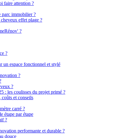
i faire attention ?
e parc immobilier ?
 cheveux effet plage ?
imeRénov' ?
ce ?
 un espace fonctionnel et stylé
énovation ?
?
eveux ?
 les coulisses du projet primé ?
coûts et conseils
mètre carré ?
de étape par étape
if ?
énovation performante et durable ?
eau douce