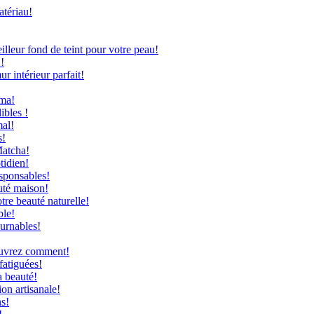
atériau!
leur fond de teint pour votre peau!
!
 intérieur parfait!
uma!
ibles !
mal!
s!
Matcha!
tidien!
sponsables!
uté maison!
re beauté naturelle!
ble!
ournables!
couvrez comment!
fatiguées!
a beauté!
on artisanale!
ns!