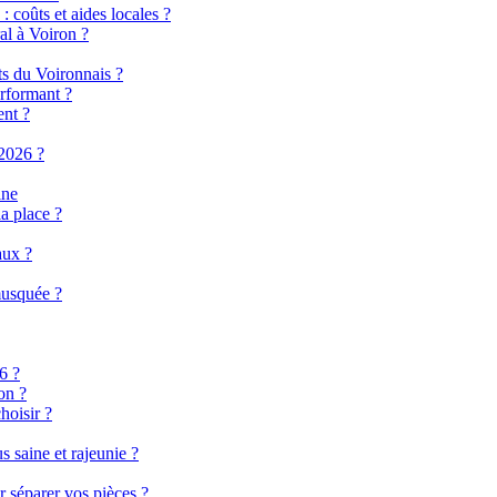
 coûts et aides locales ?
al à Voiron ?
ts du Voironnais ?
rformant ?
ent ?
2026 ?
ine
a place ?
aux ?
musquée ?
6 ?
on ?
hoisir ?
 saine et rajeunie ?
r séparer vos pièces ?