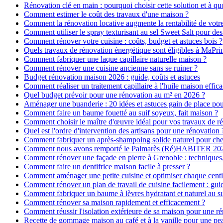
Rénovation clé en main : pourquoi choisir cette solution et à quo
Comment estimer le coût des travaux d'une maison ?
Comment la rénovation locative augmente la rentabilité de votr
Comment utiliser le spray texturisant au sel Sweet Salt pour des
Comment rénover votre cuisine : coûts, budget et astuces bois ?
Quels travaux de rénovation énergétique sont éligibles à MaPr
Comment fabriquer une laque capillaire naturelle maison ?
Comment rénover une cuisine ancienne sans se ruiner ?
Budget rénovation maison 2026 : guide, coûts et astuces
Comment réaliser un traitement capillaire à l'huile maison effica
Quel budget prévoir pour une rénovation au m² en 2026 ?
Aménager une buanderie : 20 idées et astuces gain de place pour
Comment faire un baume fouetté au suif soyeux, fait maison ?
Comment choisir le maître d'œuvre idéal pour vos travaux de r
Quel est l'ordre d'intervention des artisans pour une rénovation 
Comment fabriquer un après-shampoing solide naturel pour ch
Comment nous avons remporté le Palmarès (Ré)HABITER 2025 :
Comment rénover une façade en pierre à Grenoble : techniques, 
Comment faire un dentifrice maison facile à presser ?
Comment aménager une petite cuisine et optimiser chaque centi
Comment rénover un plan de travail de cuisine facilement : gui
Comment fabriquer un baume à lèvres hydratant et naturel au su
Comment rénover sa maison rapidement et efficacement ?
Comment réussir l'isolation extérieure de sa maison pour une r
Recette de gommage maison au café et à la vanille pour une p