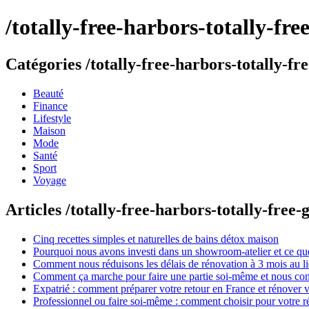
/totally-free-harbors-totally-f
Catégories /totally-free-harbors-totally-
Beauté
Finance
Lifestyle
Maison
Mode
Santé
Sport
Voyage
Articles /totally-free-harbors-totally-fre
Cinq recettes simples et naturelles de bains détox maison
Pourquoi nous avons investi dans un showroom-atelier et ce que
Comment nous réduisons les délais de rénovation à 3 mois au l
Comment ça marche pour faire une partie soi-même et nous confi
Expatrié : comment préparer votre retour en France et rénover v
Professionnel ou faire soi-même : comment choisir pour votre r