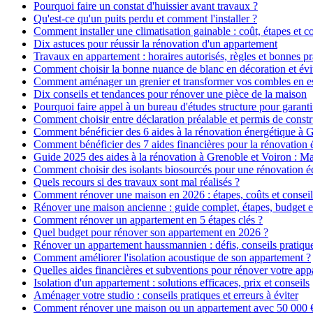
Pourquoi faire un constat d'huissier avant travaux ?
Qu'est-ce qu'un puits perdu et comment l'installer ?
Comment installer une climatisation gainable : coût, étapes et co
Dix astuces pour réussir la rénovation d'un appartement
Travaux en appartement : horaires autorisés, règles et bonnes pr
Comment choisir la bonne nuance de blanc en décoration et évit
Comment aménager un grenier et transformer vos combles en es
Dix conseils et tendances pour rénover une pièce de la maison
Pourquoi faire appel à un bureau d'études structure pour garanti
Comment choisir entre déclaration préalable et permis de constr
Comment bénéficier des 6 aides à la rénovation énergétique à 
Comment bénéficier des 7 aides financières pour la rénovation 
Guide 2025 des aides à la rénovation à Grenoble et Voiron : 
Comment choisir des isolants biosourcés pour une rénovation é
Quels recours si des travaux sont mal réalisés ?
Comment rénover une maison en 2026 : étapes, coûts et conseil
Rénover une maison ancienne : guide complet, étapes, budget e
Comment rénover un appartement en 5 étapes clés ?
Quel budget pour rénover son appartement en 2026 ?
Rénover un appartement haussmannien : défis, conseils pratiques
Comment améliorer l'isolation acoustique de son appartement ?
Quelles aides financières et subventions pour rénover votre ap
Isolation d'un appartement : solutions efficaces, prix et conseils
Aménager votre studio : conseils pratiques et erreurs à éviter
Comment rénover une maison ou un appartement avec 50 000 € :