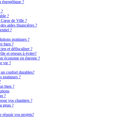
n énergétique ?
 ?
able ?
 Cœur de Ville ?
es aides financières ?
entiel ?
lutions pratiques ?
re bien ?
en et défiscaliser ?
le et erreurs à éviter?
son économe en énergie ?
e vie ?
 un confort durables?
s pratiques ?
?
un bien ?
utions
on ?
pour vos chantiers ?
la peau ?
 réussir vos projets?