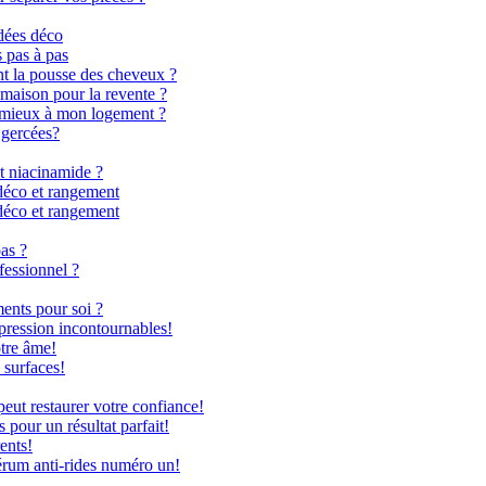
dées déco
s pas à pas
nt la pousse des cheveux ?
 maison pour la revente ?
le mieux à mon logement ?
 gercées?
t niacinamide ?
déco et rangement
déco et rangement
as ?
fessionnel ?
ents pour soi ?
 pression incontournables!
otre âme!
 surfaces!
ut restaurer votre confiance!
 pour un résultat parfait!
ents!
rum anti-rides numéro un!