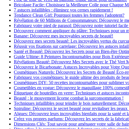
Bricolage Facile: Choisissez la Meilleure Colle pour Chaque M
7 astuces infaillibles : éliminez vos cernes rapidement !
Tendance Clean Girl: Pourquoi toutes les femmes l'adoptent?
Révélation de 60 Millions de Consommateurs: Découvrez le meil
Fabriquez votre pied de parasol: Découvrez notre tutoriel facile 
Découvrez comment appliquer du plâtre: Techniques pour un mur
Banane: Découvrez mes incroyables secrets de beauté!
Découvrez mes secrets beauté: Les incroyables vertus du curc
Réussir vos fixations sur carrelage: Découvrez les astuces infaill
Santé et Beauté: Découvrez les Secrets pour un Bien-être Opti
Guide Ultime: 8 Peintures Incontournables pour Bois Extérieur
Révélations Beauté: Découvrez Mes Secrets avec le Thé Vert 
Découvrez le Bicarbonate: Astuces Incroyables pour Votre Quo
Cosmétiques Naturels: Découvrez les Secrets de Beauté Éco-re
Fabriquez vos cosmétiques: le guide ultime des produits de bea
Cosmétiques DIY: 50 recettes incontournables pour sublimer vot
Cosmetibles en vogue: Découvrez le maquillage 100% comesti
Étiquetage de bouteilles en verre: Techniques et astuces incont
Beauté : le mouvement licorne combat la surconsommation !
Techniques infaillibles pour teindre le bois naturellement: Dé
Spiruline: Découvrez le secret beauté pour revitaliser les peaux 
Algues: Découvrez leurs incroyables bienfaits pour la santé et l
Créez vos propres parfums: Découvrez les secrets de la fabricati
Dimensions Clés: Tout savoir pour aménager votre salle de bai