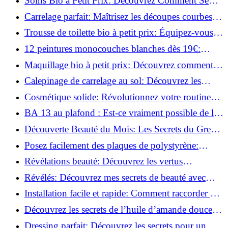
Soins Bio à Petit Prix: Découvrez Comment Se
Chouchouter Pour Moins de 35€!
Carrelage parfait: Maîtrisez les découpes courbes
facilement!
Trousse de toilette bio à petit prix: Équipez-vous
pour moins de 25€!
12 peintures monocouches blanches dès 19€:
Découvrez les meilleures offres!
Maquillage bio à petit prix: Découvrez comment
s'équiper pour moins de 50€!
Calepinage de carrelage au sol: Découvrez les
astuces incontournables!
Cosmétique solide: Révolutionnez votre routine
beauté pour zéro déchet!
BA 13 au plafond : Est-ce vraiment possible de les
coller ?
Découverte Beauté du Mois: Les Secrets du Green
Glamour !
Posez facilement des plaques de polystyrène:
Transformez votre plafond sans effort !
Révélations beauté: Découvrez les vertus
insoupçonnées de l'huile de coco!
Révélés: Découvrez mes secrets de beauté avec
l'huile de ricin!
Installation facile et rapide: Comment raccorder un
luminaire au plafond!
Découvrez les secrets de l’huile d’amande douce :
Pourquoi vous devez l'adopter!
Dressing parfait: Découvrez les secrets pour un