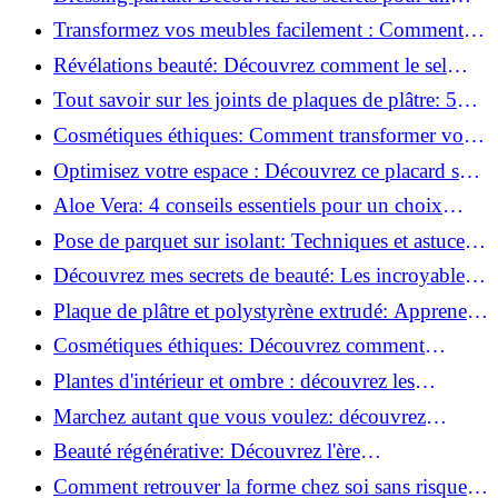
rangement optimal!
Transformez vos meubles facilement : Comment
installer des roulettes en un clin d'œil !
Révélations beauté: Découvrez comment le sel
transforme votre routine!
Tout savoir sur les joints de plaques de plâtre: 5
questions clés pour comprendre les fissures!
Cosmétiques éthiques: Comment transformer votre
routine beauté!
Optimisez votre espace : Découvrez ce placard sous
rampant à portes coulissantes!
Aloe Vera: 4 conseils essentiels pour un choix
parfait!
Pose de parquet sur isolant: Techniques et astuces
pour un sol parfait!
Découvrez mes secrets de beauté: Les incroyables
vertus du raisin!
Plaque de plâtre et polystyrène extrudé: Apprenez
à les coller efficacement!
Cosmétiques éthiques: Découvrez comment
transformer votre routine beauté!
Plantes d'intérieur et ombre : découvrez les
meilleures pour votre maison !
Marchez autant que vous voulez: découvrez
pourquoi c'est bénéfique!
Beauté régénérative: Découvrez l'ère
révolutionnaire de la cosmétique verte!
Comment retrouver la forme chez soi sans risque