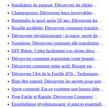
de blessure: Techniques et conseils sûrs!
Installation de parquet: Découvrez les règles
essentielles à respecter!
Champignons: Découvrez leurs incroyables
pouvoirs antioxydants!
Reprendre le sport après 50 ans: Découvrez les
meilleures méthodes!
Rouille accélérée: Découvrez comment transformer
la corrosion en déco tendance!
Découverte révolutionnaire : la nacre, secret de
régénération inouï !
Souplesse: Découvrez comment elle transforme
votre performance sportive!
DIY Béton: Créez facilement vos objets déco
tendance!
Découvrez comment maximiser votre beauté:
Astuces et secrets révélés!
Découvrez comment rester actif: Bouger est
toujours possible!
Découvrez l'Art de la Feuille d'Or : Techniques
Incontournables pour Réussir!
Bien-être naturel: Découvrez les secrets pour une
vie saine!
Sport connecté: Est-ce vraiment une bonne idée
pour vous?
Pose Facile et Rapide: Découvrez Comment
Monter des Carreaux de Béton Cellulaire!
Épigénétique révolutionnaire: 4 astuces essentielles