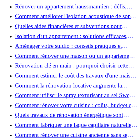
2026 ?
Rénover un appartement haussmannien : défis,
conseils pratiques et estimation des prix
Comment améliorer l'isolation acoustique de son
appartement ?
Quelles aides financières et subventions pour
rénover votre appartement en 2026 ?
Isolation d'un appartement : solutions efficaces,
prix et conseils
Aménager votre studio : conseils pratiques et
erreurs à éviter
Comment rénover une maison ou un appartement
avec 50 000 € : budget, étapes et astuces ?
Rénovation clé en main : pourquoi choisir cette
solution et à quoi faire attention ?
Comment estimer le coût des travaux d'une maison
?
Comment la rénovation locative augmente la
rentabilité de votre parc immobilier ?
Comment utiliser le spray texturisant au sel Sweet
Salt pour des cheveux effet plage ?
Comment rénover votre cuisine : coûts, budget et
astuces bois ?
Quels travaux de rénovation énergétique sont
éligibles à MaPrimeRénov' ?
Comment fabriquer une laque capillaire naturelle
maison ?
Comment rénover une cuisine ancienne sans se