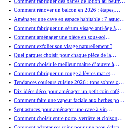
Comment fabriquer des barres de lotion au beurre
de karité ?
Comment rénover un balcon en 2026 : étapes,
budget et matériaux ?
Aménager une cave en espace habitable : 7 astuces
essentielles
Comment fabriquer un sérum visage anti-âge à
l'huile de rose musquée ?
Comment aménager une pièce en sous-sol
efficacement ?
Comment exfolier son visage naturellement ?
Quel parquet choisir pour chaque pièce de la
maison ?
Comment choisir le meilleur maître d’œuvre à
Grenoble en 2026 ?
Comment fabriquer un rouge à lèvres mat et
hydratant fait maison ?
Tendances couleurs cuisine 2026 : tons sobres ou
colorés, que choisir ?
Dix idées déco pour aménager un petit coin café
chez soi
Comment faire une vapeur faciale aux herbes pour
une peau plus saine et rajeunie ?
Sept astuces pour aménager une cave à vin
naturelle chez soi
Comment choisir entre porte, verrière et cloison
coulissante pour séparer vos pièces ?
Comment adapter ses soins pour une peau éclatante