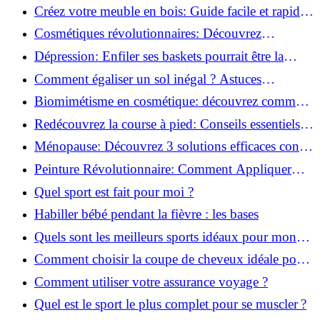
pour transformer votre bien-être!
Créez votre meuble en bois: Guide facile et rapide
pour débutants!
Cosmétiques révolutionnaires: Découvrez
comment les fermes verticales transforment la
Dépression: Enfiler ses baskets pourrait être la
beauté!
solution!
Comment égaliser un sol inégal ? Astuces
infaillibles pour réussir !
Biomimétisme en cosmétique: découvrez comment
la nature inspire l'avenir des soins beauté!
Redécouvrez la course à pied: Conseils essentiels
pour reprendre!
Ménopause: Découvrez 3 solutions efficaces contre
les bouffées de chaleur!
Peinture Révolutionnaire: Comment Appliquer
Deux Couleurs Sur Une Porte!
Quel sport est fait pour moi ?
Habiller bébé pendant la fièvre : les bases
Quels sont les meilleurs sports idéaux pour mon
enfant ?
Comment choisir la coupe de cheveux idéale pour
votre visage ?
Comment utiliser votre assurance voyage ?
Quel est le sport le plus complet pour se muscler ?