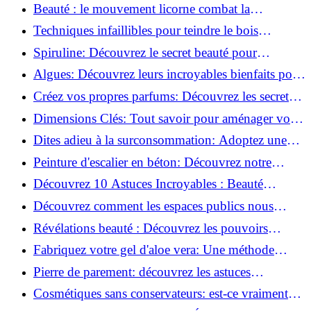
astuces incontournables!
Beauté : le mouvement licorne combat la
surconsommation !
Techniques infaillibles pour teindre le bois
naturellement: Découvrez comment!
Spiruline: Découvrez le secret beauté pour
revitaliser les peaux fatiguées!
Algues: Découvrez leurs incroyables bienfaits pour
la santé et la beauté!
Créez vos propres parfums: Découvrez les secrets
de la fabrication artisanale!
Dimensions Clés: Tout savoir pour aménager votre
salle de bains!
Dites adieu à la surconsommation: Adoptez une
vie plus simple!
Peinture d'escalier en béton: Découvrez notre
tutoriel facile et rapide!
Découvrez 10 Astuces Incroyables : Beauté
Naturelle avec le Concombre !
Découvrez comment les espaces publics nous
incitent à être plus actifs : Révélations surprenantes!
Révélations beauté : Découvrez les pouvoirs
insoupçonnés du concombre!
Fabriquez votre gel d'aloe vera: Une méthode
simple et rapide à la maison!
Pierre de parement: découvrez les astuces
infaillibles pour un nettoyage parfait!
Cosmétiques sans conservateurs: est-ce vraiment
possible?