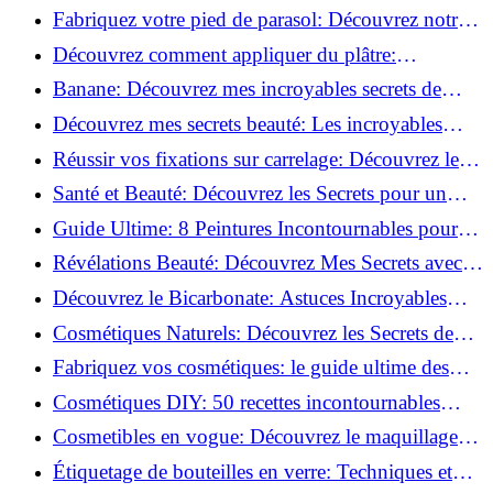
Découvrez le meilleur fond de teint pour votre
Fabriquez votre pied de parasol: Découvrez notre
peau!
tutoriel facile !
Découvrez comment appliquer du plâtre:
Techniques pour un mur intérieur parfait!
Banane: Découvrez mes incroyables secrets de
beauté!
Découvrez mes secrets beauté: Les incroyables
vertus du curcuma!
Réussir vos fixations sur carrelage: Découvrez les
astuces infaillibles !
Santé et Beauté: Découvrez les Secrets pour un
Bien-être Optimal!
Guide Ultime: 8 Peintures Incontournables pour
Bois Extérieurs!
Révélations Beauté: Découvrez Mes Secrets avec le
Thé Vert Matcha!
Découvrez le Bicarbonate: Astuces Incroyables
pour Votre Quotidien!
Cosmétiques Naturels: Découvrez les Secrets de
Beauté Éco-responsables!
Fabriquez vos cosmétiques: le guide ultime des
produits de beauté maison!
Cosmétiques DIY: 50 recettes incontournables
pour sublimer votre beauté naturelle!
Cosmetibles en vogue: Découvrez le maquillage
100% comestible!
Étiquetage de bouteilles en verre: Techniques et