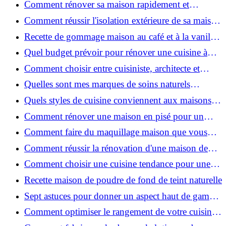
Comment rénover sa maison rapidement et
efficacement ?
Comment réussir l'isolation extérieure de sa maison
pour une rénovation performante et durable ?
Recette de gommage maison au café et à la vanille
pour une peau douce
Quel budget prévoir pour rénover une cuisine à
Voiron en 2026 : coûts et aides locales ?
Comment choisir entre cuisiniste, architecte et
contractant général à Voiron ?
Quelles sont mes marques de soins naturels
préférées ?
Quels styles de cuisine conviennent aux maisons et
appartements du Voironnais ?
Comment rénover une maison en pisé pour un
habitat sain et performant ?
Comment faire du maquillage maison que vous
utiliserez vraiment ?
Comment réussir la rénovation d'une maison de
ville en 2026 ?
Comment choisir une cuisine tendance pour une
rénovation en 2026 ?
Recette maison de poudre de fond de teint naturelle
Sept astuces pour donner un aspect haut de gamme
à votre cuisine
Comment optimiser le rangement de votre cuisine
et gagner de la place ?