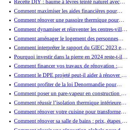
Recette DIY : baume à lèvres teinté naturel avec
SPF
Comment maximiser les aides financières pour
votre rénovation ?
Comment rénover une passoire thermique pour
une maison durable ?
Comment dynamiser et réinventer les centres-villes
avec Action Cœur de Ville ?
Comment aménager le logement des personnes
âgées et obtenir des aides financières ?
Comment interpréter le rapport du GIEC 2023 et
en retenir l'essentiel ?
Pourquoi investir dans la pierre en 2024 reste-t-il
un choix sûr ?
Comment financer vos travaux de rénovation :
aides, prêts et solutions pratiques ?
Comment le DPE projeté peut-il aider à rénover et
valoriser votre bien ?
Comment profiter de la loi Denormandie pour
investir dans l'ancien et défiscaliser ?
Comment poser un pare-vapeur en construction et
rénovation : rôle et erreurs à éviter?
Comment réussir l’isolation thermique intérieure
pour une maison économe en énergie ?
Comment rénover votre cuisine pour transformer
votre espace de vie ?
Comment rénover sa salle de bains : prix, étapes et
astuces ?