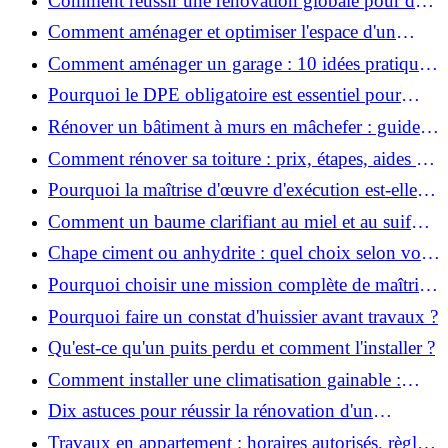
Comment réussir une rénovation globale pour des
économies et un confort durables?
Comment aménager et optimiser l'espace d'un
studio : 10 astuces pratiques ?
Comment aménager un garage : 10 idées pratiques
et efficaces ?
Pourquoi le DPE obligatoire est essentiel pour
vendre ou louer un bien ?
Rénover un bâtiment à murs en mâchefer : guide
pratique et solutions
Comment rénover sa toiture : prix, étapes, aides et
réglementation ?
Pourquoi la maîtrise d'œuvre d'exécution est-elle
indispensable pour vos chantiers ?
Comment un baume clarifiant au miel et au suif
peut-il purifier la peau ?
Chape ciment ou anhydrite : quel choix selon votre
projet ?
Pourquoi choisir une mission complète de maîtrise
d’œuvre pour réussir vos projets?
Pourquoi faire un constat d'huissier avant travaux ?
Qu'est-ce qu'un puits perdu et comment l'installer ?
Comment installer une climatisation gainable :
coût, étapes et conseils ?
Dix astuces pour réussir la rénovation d'un
appartement
Travaux en appartement : horaires autorisés, règles