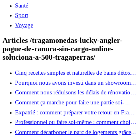
Santé
Sport
Voyage
Articles /tragamonedas-lucky-angler-
pague-de-ranura-sin-cargo-online-
soluciona-a-500-tragaperras/
Cinq recettes simples et naturelles de bains détox
maison
Pourquoi nous avons investi dans un showroom-
atelier et ce que cela apporte aux clients
Comment nous réduisons les délais de rénovation à
3 mois au lieu de 6?
Comment ça marche pour faire une partie soi-
même et nous confier le reste ?
Expatrié : comment préparer votre retour en France
et rénover votre bien à distance ?
Professionnel ou faire soi-même : comment choisir
pour votre rénovation ?
Comment décarboner le parc de logements grâce à
la rénovation énergétique ?