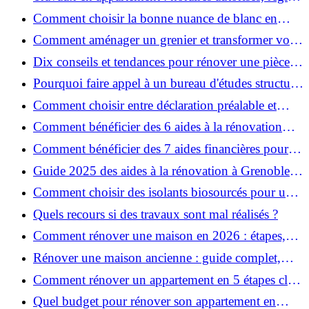
et bonnes pratiques
Comment choisir la bonne nuance de blanc en
décoration et éviter les pièges ?
Comment aménager un grenier et transformer vos
combles en espace habitable ?
Dix conseils et tendances pour rénover une pièce
de la maison
Pourquoi faire appel à un bureau d'études structure
pour garantir la sécurité de vos rénovations ?
Comment choisir entre déclaration préalable et
permis de construire pour vos travaux ?
Comment bénéficier des 6 aides à la rénovation
énergétique à Grenoble ?
Comment bénéficier des 7 aides financières pour la
rénovation énergétique à Voiron ?
Guide 2025 des aides à la rénovation à Grenoble et
Voiron : MaPrimeRénov’, CEE, aides locales
Comment choisir des isolants biosourcés pour une
rénovation écologique ?
Quels recours si des travaux sont mal réalisés ?
Comment rénover une maison en 2026 : étapes,
coûts et conseils ?
Rénover une maison ancienne : guide complet,
étapes, budget et astuces
Comment rénover un appartement en 5 étapes clés
?
Quel budget pour rénover son appartement en