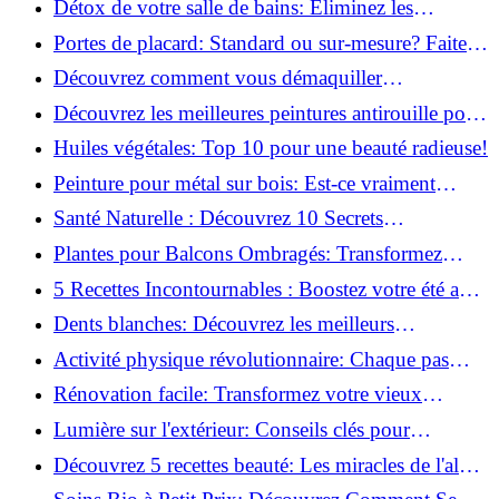
Détox de votre salle de bains: Éliminez les
ingrédients nocifs dès maintenant!
Portes de placard: Standard ou sur-mesure? Faites
le meilleur choix!
Découvrez comment vous démaquiller
naturellement: Astuces et secrets révélés!
Découvrez les meilleures peintures antirouille pour
le fer: Top 12 analysé!
Huiles végétales: Top 10 pour une beauté radieuse!
Peinture pour métal sur bois: Est-ce vraiment
possible?
Santé Naturelle : Découvrez 10 Secrets
Incontournables pour un Bien-être Optimal!
Plantes pour Balcons Ombragés: Transformez
votre Terrasse en Oasis Verte!
5 Recettes Incontournables : Boostez votre été avec
des huiles essentielles!
Dents blanches: Découvrez les meilleurs
ingrédients naturels!
Activité physique révolutionnaire: Chaque pas
compte pour votre santé!
Rénovation facile: Transformez votre vieux
parquet irrégulier en un clin d'œil!
Lumière sur l'extérieur: Conseils clés pour
concevoir et installer votre éclairage!
Découvrez 5 recettes beauté: Les miracles de l'aloe
vera pour votre peau!