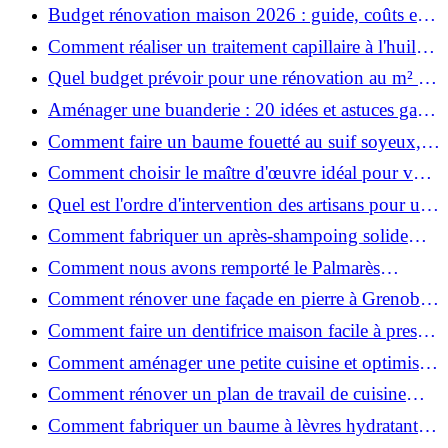
ruiner ?
Budget rénovation maison 2026 : guide, coûts et
astuces
Comment réaliser un traitement capillaire à l'huile
maison efficace ?
Quel budget prévoir pour une rénovation au m² en
2026 ?
Aménager une buanderie : 20 idées et astuces gain
de place pour un espace fonctionnel et stylé
Comment faire un baume fouetté au suif soyeux,
fait maison ?
Comment choisir le maître d'œuvre idéal pour vos
travaux de rénovation ?
Quel est l'ordre d'intervention des artisans pour une
rénovation ?
Comment fabriquer un après-shampoing solide
naturel pour cheveux ?
Comment nous avons remporté le Palmarès
(Ré)HABITER 2025 : les coulisses du projet primé
Comment rénover une façade en pierre à Grenoble
?
: techniques, coûts et conseils
Comment faire un dentifrice maison facile à presser
?
Comment aménager une petite cuisine et optimiser
chaque centimètre carré ?
Comment rénover un plan de travail de cuisine
facilement : guide étape par étape
Comment fabriquer un baume à lèvres hydratant et
naturel au suif ?