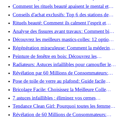
basse pression
Comment les rituels beauté apaisent le mental et
créent des moments pour soi ?
Conseils d'achat exclusifs: Top 6 des stations de
peinture basse pression incontournables!
Rituels beauté: Comment ils calment l’esprit et
chouchoutent votre âme!
Analyse des fissures avant travaux: Comment bien
préparer vos surfaces!
Découvrez les meilleurs mastics-colles: 12 options
dès 6,70 €!
Régénération miraculeuse: Comment la médecine
régénérative peut restaurer votre confiance!
Peinture de fenêtre en bois: Découvrez les
techniques infaillibles pour un résultat parfait!
Radiateurs: Astuces infaillibles pour camoufler les
tuyaux apparents!
Révélation par 60 Millions de Consommateurs:
Découvrez le sérum anti-rides numéro un!
Pose de toile de verre au plafond: Guide facile
pour débutants!
Bricolage Facile: Choisissez la Meilleure Colle
pour Chaque Matériau!
7 astuces infaillibles : éliminez vos cernes
rapidement !
Tendance Clean Girl: Pourquoi toutes les femmes
l'adoptent?
Révélation de 60 Millions de Consommateurs: