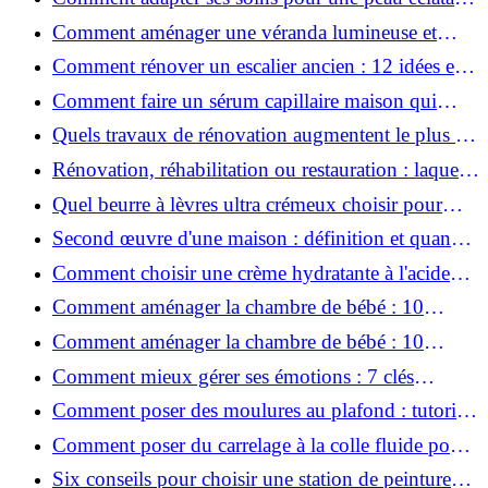
en hiver ?
Comment aménager une véranda lumineuse et
conviviale : 12 idées déco
Comment rénover un escalier ancien : 12 idées et
astuces faciles pas à pas
Comment faire un sérum capillaire maison qui
stimule réellement la pousse des cheveux ?
Quels travaux de rénovation augmentent le plus la
valeur d'une maison pour la revente ?
Rénovation, réhabilitation ou restauration : laquelle
convient le mieux à mon logement ?
Quel beurre à lèvres ultra crémeux choisir pour
lèvres sèches et gercées?
Second œuvre d'une maison : définition et quand
le réaliser
Comment choisir une crème hydratante à l'acide
hyaluronique et niacinamide ?
Comment aménager la chambre de bébé : 10
conseils sécurité, déco et rangement
Comment aménager la chambre de bébé : 10
conseils sécurité, déco et rangement
Comment mieux gérer ses émotions : 7 clés
pratiques
Comment poser des moulures au plafond : tutoriel
vidéo pas à pas ?
Comment poser du carrelage à la colle fluide pour
un rendu professionnel ?
Six conseils pour choisir une station de peinture