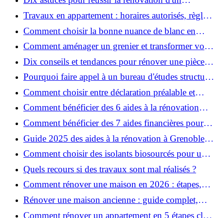
appartement
Travaux en appartement : horaires autorisés, règles
et bonnes pratiques
Comment choisir la bonne nuance de blanc en
décoration et éviter les pièges ?
Comment aménager un grenier et transformer vos
combles en espace habitable ?
Dix conseils et tendances pour rénover une pièce
de la maison
Pourquoi faire appel à un bureau d'études structure
pour garantir la sécurité de vos rénovations ?
Comment choisir entre déclaration préalable et
permis de construire pour vos travaux ?
Comment bénéficier des 6 aides à la rénovation
énergétique à Grenoble ?
Comment bénéficier des 7 aides financières pour la
rénovation énergétique à Voiron ?
Guide 2025 des aides à la rénovation à Grenoble et
Voiron : MaPrimeRénov’, CEE, aides locales
Comment choisir des isolants biosourcés pour une
rénovation écologique ?
Quels recours si des travaux sont mal réalisés ?
Comment rénover une maison en 2026 : étapes,
coûts et conseils ?
Rénover une maison ancienne : guide complet,
étapes, budget et astuces
Comment rénover un appartement en 5 étapes clés