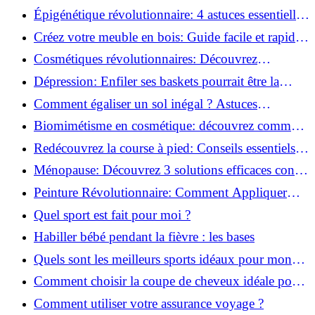
Monter des Carreaux de Béton Cellulaire!
Épigénétique révolutionnaire: 4 astuces essentielles
pour transformer votre bien-être!
Créez votre meuble en bois: Guide facile et rapide
pour débutants!
Cosmétiques révolutionnaires: Découvrez
comment les fermes verticales transforment la
Dépression: Enfiler ses baskets pourrait être la
beauté!
solution!
Comment égaliser un sol inégal ? Astuces
infaillibles pour réussir !
Biomimétisme en cosmétique: découvrez comment
la nature inspire l'avenir des soins beauté!
Redécouvrez la course à pied: Conseils essentiels
pour reprendre!
Ménopause: Découvrez 3 solutions efficaces contre
les bouffées de chaleur!
Peinture Révolutionnaire: Comment Appliquer
Deux Couleurs Sur Une Porte!
Quel sport est fait pour moi ?
Habiller bébé pendant la fièvre : les bases
Quels sont les meilleurs sports idéaux pour mon
enfant ?
Comment choisir la coupe de cheveux idéale pour
votre visage ?
Comment utiliser votre assurance voyage ?