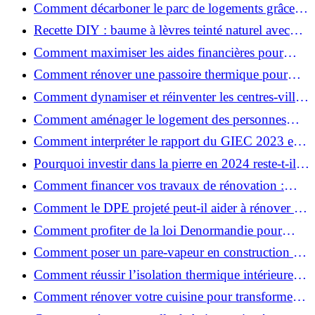
pour votre rénovation ?
Comment décarboner le parc de logements grâce à
la rénovation énergétique ?
Recette DIY : baume à lèvres teinté naturel avec
SPF
Comment maximiser les aides financières pour
votre rénovation ?
Comment rénover une passoire thermique pour
une maison durable ?
Comment dynamiser et réinventer les centres-villes
avec Action Cœur de Ville ?
Comment aménager le logement des personnes
âgées et obtenir des aides financières ?
Comment interpréter le rapport du GIEC 2023 et
en retenir l'essentiel ?
Pourquoi investir dans la pierre en 2024 reste-t-il
un choix sûr ?
Comment financer vos travaux de rénovation :
aides, prêts et solutions pratiques ?
Comment le DPE projeté peut-il aider à rénover et
valoriser votre bien ?
Comment profiter de la loi Denormandie pour
investir dans l'ancien et défiscaliser ?
Comment poser un pare-vapeur en construction et
rénovation : rôle et erreurs à éviter?
Comment réussir l’isolation thermique intérieure
pour une maison économe en énergie ?
Comment rénover votre cuisine pour transformer
votre espace de vie ?