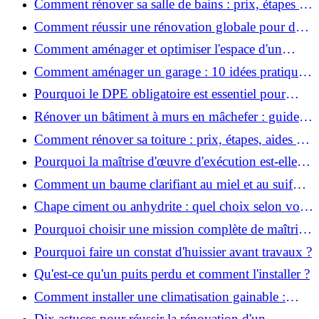
Comment rénover sa salle de bains : prix, étapes et
astuces ?
Comment réussir une rénovation globale pour des
économies et un confort durables?
Comment aménager et optimiser l'espace d'un
studio : 10 astuces pratiques ?
Comment aménager un garage : 10 idées pratiques
et efficaces ?
Pourquoi le DPE obligatoire est essentiel pour
vendre ou louer un bien ?
Rénover un bâtiment à murs en mâchefer : guide
pratique et solutions
Comment rénover sa toiture : prix, étapes, aides et
réglementation ?
Pourquoi la maîtrise d'œuvre d'exécution est-elle
indispensable pour vos chantiers ?
Comment un baume clarifiant au miel et au suif
peut-il purifier la peau ?
Chape ciment ou anhydrite : quel choix selon votre
projet ?
Pourquoi choisir une mission complète de maîtrise
d’œuvre pour réussir vos projets?
Pourquoi faire un constat d'huissier avant travaux ?
Qu'est-ce qu'un puits perdu et comment l'installer ?
Comment installer une climatisation gainable :
coût, étapes et conseils ?
Dix astuces pour réussir la rénovation d'un