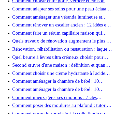
Comment choisir entre porte, verrière et cloison
coulissante pour séparer vos pièces ?
Comment adapter ses soins pour une peau éclatante
en hiver ?
Comment aménager une véranda lumineuse et
conviviale : 12 idées déco
Comment rénover un escalier ancien : 12 idées et
astuces faciles pas à pas
Comment faire un sérum capillaire maison qui
stimule réellement la pousse des cheveux ?
Quels travaux de rénovation augmentent le plus la
valeur d'une maison pour la revente ?
Rénovation, réhabilitation ou restauration : laquelle
convient le mieux à mon logement ?
Quel beurre à lèvres ultra crémeux choisir pour
lèvres sèches et gercées?
Second œuvre d'une maison : définition et quand
le réaliser
Comment choisir une crème hydratante à l'acide
hyaluronique et niacinamide ?
Comment aménager la chambre de bébé : 10
conseils sécurité, déco et rangement
Comment aménager la chambre de bébé : 10
conseils sécurité, déco et rangement
Comment mieux gérer ses émotions : 7 clés
pratiques
Comment poser des moulures au plafond : tutoriel
vidéo pas à pas ?
Comment poser du carrelage à la colle fluide pour