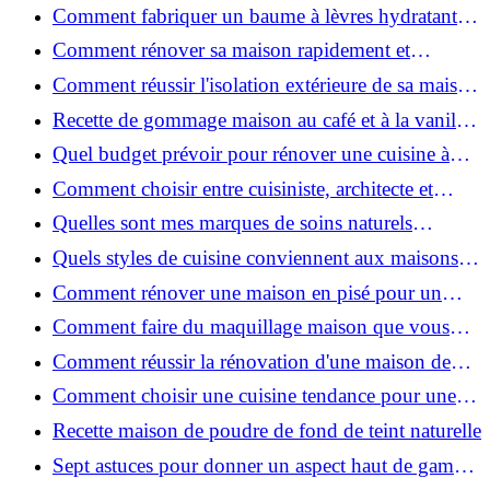
facilement : guide étape par étape
Comment fabriquer un baume à lèvres hydratant et
naturel au suif ?
Comment rénover sa maison rapidement et
efficacement ?
Comment réussir l'isolation extérieure de sa maison
pour une rénovation performante et durable ?
Recette de gommage maison au café et à la vanille
pour une peau douce
Quel budget prévoir pour rénover une cuisine à
Voiron en 2026 : coûts et aides locales ?
Comment choisir entre cuisiniste, architecte et
contractant général à Voiron ?
Quelles sont mes marques de soins naturels
préférées ?
Quels styles de cuisine conviennent aux maisons et
appartements du Voironnais ?
Comment rénover une maison en pisé pour un
habitat sain et performant ?
Comment faire du maquillage maison que vous
utiliserez vraiment ?
Comment réussir la rénovation d'une maison de
ville en 2026 ?
Comment choisir une cuisine tendance pour une
rénovation en 2026 ?
Recette maison de poudre de fond de teint naturelle
Sept astuces pour donner un aspect haut de gamme
à votre cuisine