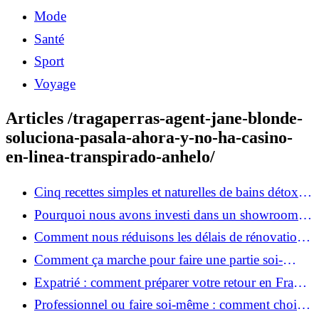
Mode
Santé
Sport
Voyage
Articles /tragaperras-agent-jane-blonde-
soluciona-pasala-ahora-y-no-ha-casino-
en-linea-transpirado-anhelo/
Cinq recettes simples et naturelles de bains détox
maison
Pourquoi nous avons investi dans un showroom-
atelier et ce que cela apporte aux clients
Comment nous réduisons les délais de rénovation à
3 mois au lieu de 6?
Comment ça marche pour faire une partie soi-
même et nous confier le reste ?
Expatrié : comment préparer votre retour en France
et rénover votre bien à distance ?
Professionnel ou faire soi-même : comment choisir