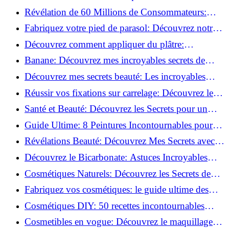
l'adoptent?
Révélation de 60 Millions de Consommateurs:
Découvrez le meilleur fond de teint pour votre
Fabriquez votre pied de parasol: Découvrez notre
peau!
tutoriel facile !
Découvrez comment appliquer du plâtre:
Techniques pour un mur intérieur parfait!
Banane: Découvrez mes incroyables secrets de
beauté!
Découvrez mes secrets beauté: Les incroyables
vertus du curcuma!
Réussir vos fixations sur carrelage: Découvrez les
astuces infaillibles !
Santé et Beauté: Découvrez les Secrets pour un
Bien-être Optimal!
Guide Ultime: 8 Peintures Incontournables pour
Bois Extérieurs!
Révélations Beauté: Découvrez Mes Secrets avec le
Thé Vert Matcha!
Découvrez le Bicarbonate: Astuces Incroyables
pour Votre Quotidien!
Cosmétiques Naturels: Découvrez les Secrets de
Beauté Éco-responsables!
Fabriquez vos cosmétiques: le guide ultime des
produits de beauté maison!
Cosmétiques DIY: 50 recettes incontournables
pour sublimer votre beauté naturelle!
Cosmetibles en vogue: Découvrez le maquillage