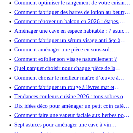
Comment optimiser le rangement de votre cuisine
et gagner de la place ?
Comment fabriquer des barres de lotion au beurre
de karité ?
Comment rénover un balcon en 2026 : étapes,
budget et matériaux ?
Aménager une cave en espace habitable : 7 astuces
essentielles
Comment fabriquer un sérum visage anti-âge à
l'huile de rose musquée ?
Comment aménager une pièce en sous-sol
efficacement ?
Comment exfolier son visage naturellement ?
Quel parquet choisir pour chaque pièce de la
maison ?
Comment choisir le meilleur maître d’œuvre à
Grenoble en 2026 ?
Comment fabriquer un rouge à lèvres mat et
hydratant fait maison ?
Tendances couleurs cuisine 2026 : tons sobres ou
colorés, que choisir ?
Dix idées déco pour aménager un petit coin café
chez soi
Comment faire une vapeur faciale aux herbes pour
une peau plus saine et rajeunie ?
Sept astuces pour aménager une cave à vin
naturelle chez soi