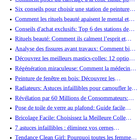
un rendu professionnel ?
Six conseils pour choisir une station de peinture
basse pression
Comment les rituels beauté apaisent le mental et
créent des moments pour soi ?
Conseils d'achat exclusifs: Top 6 des stations de
peinture basse pression incontournables!
Rituels beauté: Comment ils calment l’esprit et
chouchoutent votre âme!
Analyse des fissures avant travaux: Comment bien
préparer vos surfaces!
Découvrez les meilleurs mastics-colles: 12 options
dès 6,70 €!
Régénération miraculeuse: Comment la médecine
régénérative peut restaurer votre confiance!
Peinture de fenêtre en bois: Découvrez les
techniques infaillibles pour un résultat parfait!
Radiateurs: Astuces infaillibles pour camoufler les
tuyaux apparents!
Révélation par 60 Millions de Consommateurs:
Découvrez le sérum anti-rides numéro un!
Pose de toile de verre au plafond: Guide facile
pour débutants!
Bricolage Facile: Choisissez la Meilleure Colle
pour Chaque Matériau!
7 astuces infaillibles : éliminez vos cernes
rapidement !
Tendance Clean Girl: Pourquoi toutes les femmes