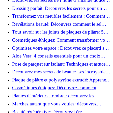
Découvrez les secrets de l’huile d’amande douce :
Pourquoi vous devez l'adopter!
Dressing parfait: Découvrez les secrets pour un
rangement optimal!
Transformez vos meubles facilement : Comment
installer des roulettes en un clin d'œil !
Révélations beauté: Découvrez comment le sel
transforme votre routine!
Tout savoir sur les joints de plaques de plâtre: 5
questions clés pour comprendre les fissures!
Cosmétiques éthiques: Comment transformer votre
routine beauté!
Optimisez votre espace : Découvrez ce placard sous
rampant à portes coulissantes!
Aloe Vera: 4 conseils essentiels pour un choix
parfait!
Pose de parquet sur isolant: Techniques et astuces
pour un sol parfait!
Découvrez mes secrets de beauté: Les incroyables
vertus du raisin!
Plaque de plâtre et polystyrène extrudé: Apprenez
à les coller efficacement!
Cosmétiques éthiques: Découvrez comment
transformer votre routine beauté!
Plantes d'intérieur et ombre : découvrez les
meilleures pour votre maison !
Marchez autant que vous voulez: découvrez
pourquoi c'est bénéfique!
Beauté régénérative: Découvrez l'ère