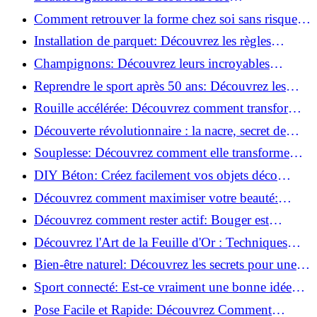
révolutionnaire de la cosmétique verte!
Comment retrouver la forme chez soi sans risque
de blessure: Techniques et conseils sûrs!
Installation de parquet: Découvrez les règles
essentielles à respecter!
Champignons: Découvrez leurs incroyables
pouvoirs antioxydants!
Reprendre le sport après 50 ans: Découvrez les
meilleures méthodes!
Rouille accélérée: Découvrez comment transformer
la corrosion en déco tendance!
Découverte révolutionnaire : la nacre, secret de
régénération inouï !
Souplesse: Découvrez comment elle transforme
votre performance sportive!
DIY Béton: Créez facilement vos objets déco
tendance!
Découvrez comment maximiser votre beauté:
Astuces et secrets révélés!
Découvrez comment rester actif: Bouger est
toujours possible!
Découvrez l'Art de la Feuille d'Or : Techniques
Incontournables pour Réussir!
Bien-être naturel: Découvrez les secrets pour une
vie saine!
Sport connecté: Est-ce vraiment une bonne idée
pour vous?
Pose Facile et Rapide: Découvrez Comment