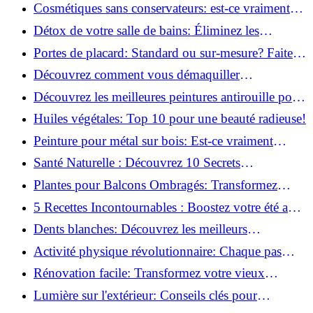
infaillibles pour un nettoyage parfait!
Cosmétiques sans conservateurs: est-ce vraiment
possible?
Détox de votre salle de bains: Éliminez les
ingrédients nocifs dès maintenant!
Portes de placard: Standard ou sur-mesure? Faites
le meilleur choix!
Découvrez comment vous démaquiller
naturellement: Astuces et secrets révélés!
Découvrez les meilleures peintures antirouille pour
le fer: Top 12 analysé!
Huiles végétales: Top 10 pour une beauté radieuse!
Peinture pour métal sur bois: Est-ce vraiment
possible?
Santé Naturelle : Découvrez 10 Secrets
Incontournables pour un Bien-être Optimal!
Plantes pour Balcons Ombragés: Transformez
votre Terrasse en Oasis Verte!
5 Recettes Incontournables : Boostez votre été avec
des huiles essentielles!
Dents blanches: Découvrez les meilleurs
ingrédients naturels!
Activité physique révolutionnaire: Chaque pas
compte pour votre santé!
Rénovation facile: Transformez votre vieux
parquet irrégulier en un clin d'œil!
Lumière sur l'extérieur: Conseils clés pour
concevoir et installer votre éclairage!