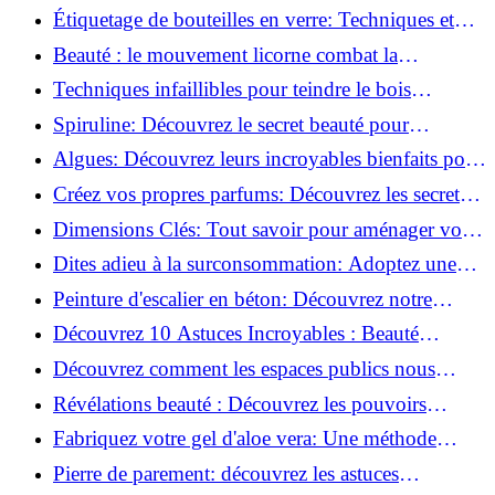
100% comestible!
Étiquetage de bouteilles en verre: Techniques et
astuces incontournables!
Beauté : le mouvement licorne combat la
surconsommation !
Techniques infaillibles pour teindre le bois
naturellement: Découvrez comment!
Spiruline: Découvrez le secret beauté pour
revitaliser les peaux fatiguées!
Algues: Découvrez leurs incroyables bienfaits pour
la santé et la beauté!
Créez vos propres parfums: Découvrez les secrets
de la fabrication artisanale!
Dimensions Clés: Tout savoir pour aménager votre
salle de bains!
Dites adieu à la surconsommation: Adoptez une
vie plus simple!
Peinture d'escalier en béton: Découvrez notre
tutoriel facile et rapide!
Découvrez 10 Astuces Incroyables : Beauté
Naturelle avec le Concombre !
Découvrez comment les espaces publics nous
incitent à être plus actifs : Révélations surprenantes!
Révélations beauté : Découvrez les pouvoirs
insoupçonnés du concombre!
Fabriquez votre gel d'aloe vera: Une méthode
simple et rapide à la maison!
Pierre de parement: découvrez les astuces