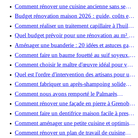
maison ?
Comment rénover une cuisine ancienne sans se
ruiner ?
Budget rénovation maison 2026 : guide, coûts et
astuces
Comment réaliser un traitement capillaire à l'huile
maison efficace ?
Quel budget prévoir pour une rénovation au m² en
2026 ?
Aménager une buanderie : 20 idées et astuces gain
de place pour un espace fonctionnel et stylé
Comment faire un baume fouetté au suif soyeux,
fait maison ?
Comment choisir le maître d'œuvre idéal pour vos
travaux de rénovation ?
Quel est l'ordre d'intervention des artisans pour une
rénovation ?
Comment fabriquer un après-shampoing solide
naturel pour cheveux ?
Comment nous avons remporté le Palmarès
(Ré)HABITER 2025 : les coulisses du projet primé
Comment rénover une façade en pierre à Grenoble
?
: techniques, coûts et conseils
Comment faire un dentifrice maison facile à presser
?
Comment aménager une petite cuisine et optimiser
chaque centimètre carré ?
Comment rénover un plan de travail de cuisine