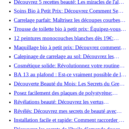
Découvrez 5 recettes beauté: Les miracles de l'aloe
vera pour votre peau!
Soins Bio à Petit Prix: Découvrez Comment Se
Chouchouter Pour Moins de 35€!
Carrelage parfait: Maîtrisez les découpes courbes
facilement!
Trousse de toilette bio à petit prix: Équipez-vous
pour moins de 25€!
12 peintures monocouches blanches dès 19€:
Découvrez les meilleures offres!
Maquillage bio à petit prix: Découvrez comment
s'équiper pour moins de 50€!
Calepinage de carrelage au sol: Découvrez les
astuces incontournables!
Cosmétique solide: Révolutionnez votre routine
beauté pour zéro déchet!
BA 13 au plafond : Est-ce vraiment possible de les
coller ?
Découverte Beauté du Mois: Les Secrets du Green
Glamour !
Posez facilement des plaques de polystyrène:
Transformez votre plafond sans effort !
Révélations beauté: Découvrez les vertus
insoupçonnées de l'huile de coco!
Révélés: Découvrez mes secrets de beauté avec
l'huile de ricin!
Installation facile et rapide: Comment raccorder un
luminaire au plafond!