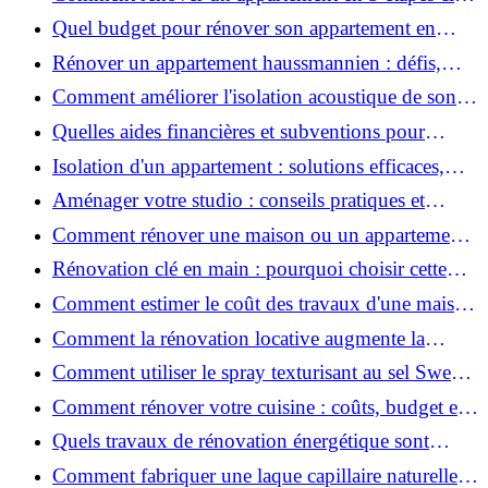
?
Quel budget pour rénover son appartement en
2026 ?
Rénover un appartement haussmannien : défis,
conseils pratiques et estimation des prix
Comment améliorer l'isolation acoustique de son
appartement ?
Quelles aides financières et subventions pour
rénover votre appartement en 2026 ?
Isolation d'un appartement : solutions efficaces,
prix et conseils
Aménager votre studio : conseils pratiques et
erreurs à éviter
Comment rénover une maison ou un appartement
avec 50 000 € : budget, étapes et astuces ?
Rénovation clé en main : pourquoi choisir cette
solution et à quoi faire attention ?
Comment estimer le coût des travaux d'une maison
?
Comment la rénovation locative augmente la
rentabilité de votre parc immobilier ?
Comment utiliser le spray texturisant au sel Sweet
Salt pour des cheveux effet plage ?
Comment rénover votre cuisine : coûts, budget et
astuces bois ?
Quels travaux de rénovation énergétique sont
éligibles à MaPrimeRénov' ?
Comment fabriquer une laque capillaire naturelle