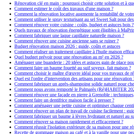
Rénovation clé en main : pourquoi choisir cette solution et à quo
Comment estimer le coût des travaux d'une maison ?
Comment la rénovation locative augmente la rentabilité de votr
Comment utiliser le spray texturisant au sel Sweet Salt pour des
Comment rénover votre cuisine : coûts, budget et astuces bois ?
Quels travaux de rénovation énergétique sont éligibles à MaPr
Comment fabriquer une laque capillaire naturelle maison ?
Comment rénover une cuisine ancienne sans se ruiner ?
Budget rénovation maison 2026 : guide, coûts et astuces
Comment réaliser un traitement capillaire à l'huile maison effica
Quel budget prévoir pour une rénovation au m² en 2026 ?
Aménager une buanderie : 20 idées et astuces gain de place pour
Comment faire un baume fouetté au suif soyeux, fait maison ?
Comment choisir le maître d'œuvre idéal pour vos travaux de r
Quel est l'ordre d'intervention des artisans pour une rénovation 
Comment fabriquer un après-shampoing solide naturel pour ch
Comment nous avons remporté le Palmarès (Ré)HABITER 2025 :
Comment rénover une façade en pierre à Grenoble : techniques, 
Comment faire un dentifrice maison facile à presser ?
Comment aménager une petite cuisine et optimiser chaque centi
Comment rénover un plan de travail de cuisine facilement : gui
Comment fabriquer un baume à lèvres hydratant et naturel au su
Comment rénover sa maison rapidement et efficacement ?
Comment réussir l'isolation extérieure de sa maison pour une r
Recette de gommage maison au café et à la vanille pour une p