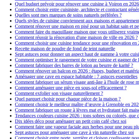
Quel budget prévoir pour rénover une cuisine à Voiron en 2026 :
Comment choisir entre cuisiniste, architecte et contractant génér
Quelles sont mes marques de soins naturels préférées ?
Quels styles de cuisine conviennent aux maisons et appartemen
Comment rénover une maison en pisé pour un habitat sain et pe
Comment faire du maquillage maison que vous utiliserez vraim
Comment réussir la rénovation d'une maison de ville en 2026 ?
Comment choisir une cuisine tendance pour une rénovation en 
Recette maison de poudre de fond de teint naturelle
Sept astuces pour donner un aspect haut de gamme à votre cuis
Comment optimiser le rangement de votre cuisine et gagner de l
Comment fabriquer des barres de lotion au beurre de karité ?
Comment rénover un balcon en 2026 : étapes, budget et matéri
Aménager une cave en espace habitable : 7 astuces essentielles
Comment fabriquer un sérum visage anti-âge à l'huile de rose 
Comment aménager une pièce en sous-sol efficacement ?
Comment exfolier son visage naturellement ?
Quel parquet choisir pour chaque pièce de la maison ?
Comment choisir le meilleur maître d’œuvre à Grenoble en 202
Comment fabriquer un rouge à lèvres mat et hydratant fait mais
Tendances couleurs cuisine 2026 : tons sobres ou colorés, que c
Dix idées déco pour aménager un petit coin café chez soi
Comment faire une vapeur faciale aux herbes pour une peau plus
Sept astuces pour aménager une cave à vin naturelle chez soi
Comment choisir entre porte, verrière et cloison coulissante pou