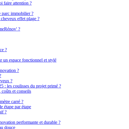
i faire attention ?
e parc immobilier ?
 cheveux effet plage ?
imeRénov' ?
ce ?
 un espace fonctionnel et stylé
énovation ?
?
eveux ?
 les coulisses du projet primé ?
coûts et conseils
mètre carré ?
de étape par étape
if ?
énovation performante et durable ?
eau douce