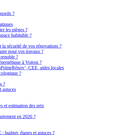
nseils ?
atiques
er les pièges ?
pace habitable ?
r la sécurité de vos rénovations ?
uire pour vos travaux ?
Grenoble ?
énergétique à Voiron ?
MaPrimeRénov’, CEE, aides locales
cologique ?
s ?
t astuces
 et estimation des prix
partement en 2026 ?
 budget, étapes et astuces ?