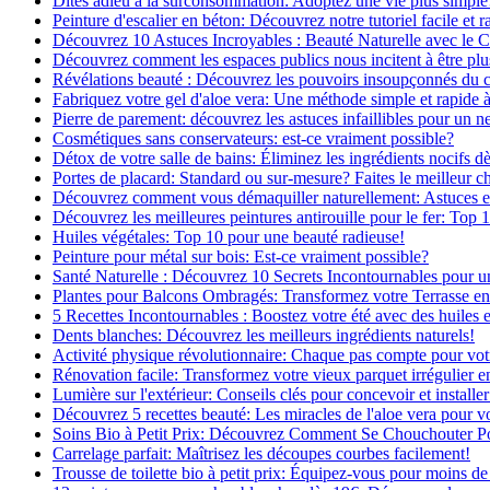
Dites adieu à la surconsommation: Adoptez une vie plus simple
Peinture d'escalier en béton: Découvrez notre tutoriel facile et r
Découvrez 10 Astuces Incroyables : Beauté Naturelle avec le 
Découvrez comment les espaces publics nous incitent à être plus
Révélations beauté : Découvrez les pouvoirs insoupçonnés du
Fabriquez votre gel d'aloe vera: Une méthode simple et rapide 
Pierre de parement: découvrez les astuces infaillibles pour un ne
Cosmétiques sans conservateurs: est-ce vraiment possible?
Détox de votre salle de bains: Éliminez les ingrédients nocifs d
Portes de placard: Standard ou sur-mesure? Faites le meilleur c
Découvrez comment vous démaquiller naturellement: Astuces et 
Découvrez les meilleures peintures antirouille pour le fer: Top 
Huiles végétales: Top 10 pour une beauté radieuse!
Peinture pour métal sur bois: Est-ce vraiment possible?
Santé Naturelle : Découvrez 10 Secrets Incontournables pour u
Plantes pour Balcons Ombragés: Transformez votre Terrasse en
5 Recettes Incontournables : Boostez votre été avec des huiles e
Dents blanches: Découvrez les meilleurs ingrédients naturels!
Activité physique révolutionnaire: Chaque pas compte pour vot
Rénovation facile: Transformez votre vieux parquet irrégulier en
Lumière sur l'extérieur: Conseils clés pour concevoir et installer
Découvrez 5 recettes beauté: Les miracles de l'aloe vera pour v
Soins Bio à Petit Prix: Découvrez Comment Se Chouchouter P
Carrelage parfait: Maîtrisez les découpes courbes facilement!
Trousse de toilette bio à petit prix: Équipez-vous pour moins de