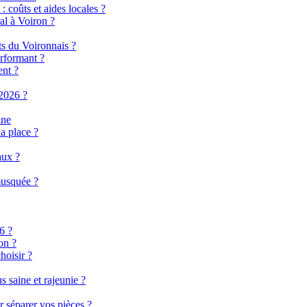
 coûts et aides locales ?
al à Voiron ?
ts du Voironnais ?
rformant ?
ent ?
2026 ?
ine
a place ?
aux ?
musquée ?
6 ?
on ?
hoisir ?
 saine et rajeunie ?
r séparer vos pièces ?