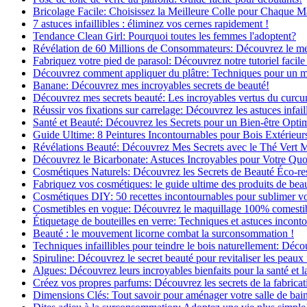
Bricolage Facile: Choisissez la Meilleure Colle pour Chaque M
7 astuces infaillibles : éliminez vos cernes rapidement !
Tendance Clean Girl: Pourquoi toutes les femmes l'adoptent?
Révélation de 60 Millions de Consommateurs: Découvrez le meil
Fabriquez votre pied de parasol: Découvrez notre tutoriel facile 
Découvrez comment appliquer du plâtre: Techniques pour un mur
Banane: Découvrez mes incroyables secrets de beauté!
Découvrez mes secrets beauté: Les incroyables vertus du curc
Réussir vos fixations sur carrelage: Découvrez les astuces infaill
Santé et Beauté: Découvrez les Secrets pour un Bien-être Opti
Guide Ultime: 8 Peintures Incontournables pour Bois Extérieur
Révélations Beauté: Découvrez Mes Secrets avec le Thé Vert 
Découvrez le Bicarbonate: Astuces Incroyables pour Votre Quo
Cosmétiques Naturels: Découvrez les Secrets de Beauté Éco-re
Fabriquez vos cosmétiques: le guide ultime des produits de bea
Cosmétiques DIY: 50 recettes incontournables pour sublimer vot
Cosmetibles en vogue: Découvrez le maquillage 100% comesti
Étiquetage de bouteilles en verre: Techniques et astuces incont
Beauté : le mouvement licorne combat la surconsommation !
Techniques infaillibles pour teindre le bois naturellement: Dé
Spiruline: Découvrez le secret beauté pour revitaliser les peaux 
Algues: Découvrez leurs incroyables bienfaits pour la santé et l
Créez vos propres parfums: Découvrez les secrets de la fabricati
Dimensions Clés: Tout savoir pour aménager votre salle de bai