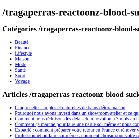
/tragaperras-reactoonz-blood-su
Catégories /tragaperras-reactoonz-blood-s
Beauté
Finance
Lifestyle
Maison
Mode
Santé
Sport
Voyage
Articles /tragaperras-reactoonz-blood-suc
Cinq recettes simples et naturelles de bains détox maison
Pourquoi nous avons investi dans un showroom-atelier et ce que
Comment nous réduisons les délais de rénovation à 3 mois au l
Comment ça marche pour faire une partie soi-même et nous confi
Expatrié : comment préparer votre retour en France et rénover v
Professionnel ou faire soi-même : comment choisir pour votre r