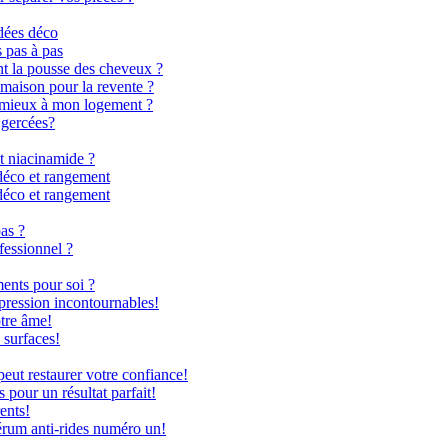
dées déco
s pas à pas
nt la pousse des cheveux ?
 maison pour la revente ?
le mieux à mon logement ?
 gercées?
t niacinamide ?
déco et rangement
déco et rangement
as ?
fessionnel ?
ents pour soi ?
 pression incontournables!
otre âme!
 surfaces!
ut restaurer votre confiance!
 pour un résultat parfait!
ents!
rum anti-rides numéro un!