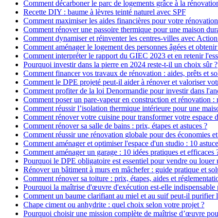
Comment décarboner le parc de logements grâce à la rénovatio
Recette DIY : baume à lèvres teinté naturel avec SPF
Comment maximiser les aides financières pour votre rénovation
Comment rénover une passoire thermique pour une maison dur
Comment dynamiser et réinventer les centres-villes avec Action
Comment aménager le logement des personnes âgées et obtenir d
Comment interpréter le rapport du GIEC 2023 et en retenir l'ess
Pourquoi investir dans la pierre en 2024 reste-t-il un choix sûr ?
Comment financer vos travaux de rénovation : aides, prêts et so
Comment le DPE projeté peut-il aider à rénover et valoriser vot
Comment profiter de la loi Denormandie pour investir dans l'anci
Comment poser un pare-vapeur en construction et rénovation : rô
Comment réussir l’isolation thermique intérieure pour une mai
Comment rénover votre cuisine pour transformer votre espace d
Comment rénover sa salle de bains : prix, étapes et astuces ?
Comment réussir une rénovation globale pour des économies et
Comment aménager et optimiser l'espace d'un studio : 10 astuce
Comment aménager un garage : 10 idées pratiques et efficaces 
Pourquoi le DPE obligatoire est essentiel pour vendre ou louer 
Rénover un bâtiment à murs en mâchefer : guide pratique et sol
Comment rénover sa toiture : prix, étapes, aides et réglementati
Pourquoi la maîtrise d'œuvre d'exécution est-elle indispensable 
Comment un baume clarifiant au miel et au suif peut-il purifier 
Chape ciment ou anhydrite : quel choix selon votre projet ?
Pourquoi choisir une mission complète de maîtrise d’œuvre pour