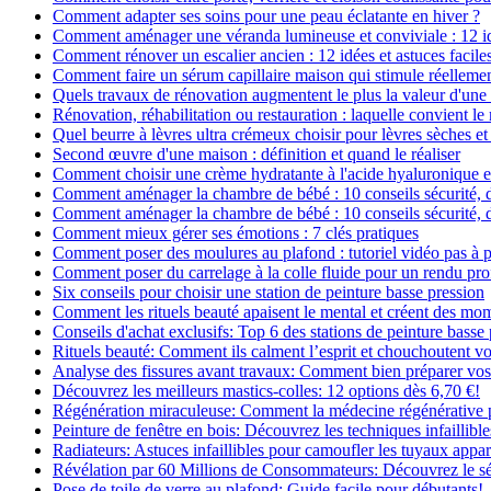
Comment adapter ses soins pour une peau éclatante en hiver ?
Comment aménager une véranda lumineuse et conviviale : 12 i
Comment rénover un escalier ancien : 12 idées et astuces facile
Comment faire un sérum capillaire maison qui stimule réelleme
Quels travaux de rénovation augmentent le plus la valeur d'une
Rénovation, réhabilitation ou restauration : laquelle convient 
Quel beurre à lèvres ultra crémeux choisir pour lèvres sèches et
Second œuvre d'une maison : définition et quand le réaliser
Comment choisir une crème hydratante à l'acide hyaluronique e
Comment aménager la chambre de bébé : 10 conseils sécurité, 
Comment aménager la chambre de bébé : 10 conseils sécurité, 
Comment mieux gérer ses émotions : 7 clés pratiques
Comment poser des moulures au plafond : tutoriel vidéo pas à p
Comment poser du carrelage à la colle fluide pour un rendu pro
Six conseils pour choisir une station de peinture basse pression
Comment les rituels beauté apaisent le mental et créent des mom
Conseils d'achat exclusifs: Top 6 des stations de peinture basse
Rituels beauté: Comment ils calment l’esprit et chouchoutent v
Analyse des fissures avant travaux: Comment bien préparer vos
Découvrez les meilleurs mastics-colles: 12 options dès 6,70 €!
Régénération miraculeuse: Comment la médecine régénérative pe
Peinture de fenêtre en bois: Découvrez les techniques infaillibles
Radiateurs: Astuces infaillibles pour camoufler les tuyaux appar
Révélation par 60 Millions de Consommateurs: Découvrez le sé
Pose de toile de verre au plafond: Guide facile pour débutants!