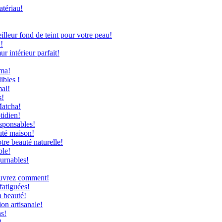
atériau!
leur fond de teint pour votre peau!
!
 intérieur parfait!
uma!
ibles !
mal!
s!
Matcha!
tidien!
sponsables!
uté maison!
re beauté naturelle!
ble!
ournables!
couvrez comment!
fatiguées!
a beauté!
on artisanale!
ns!