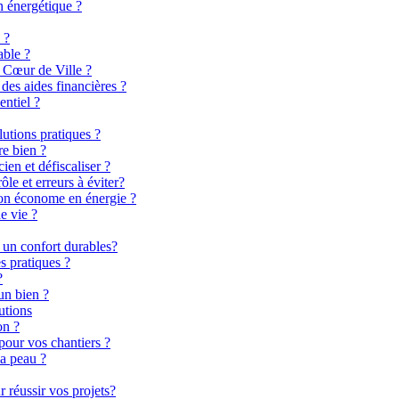
n énergétique ?
 ?
able ?
 Cœur de Ville ?
es aides financières ?
entiel ?
lutions pratiques ?
re bien ?
en et défiscaliser ?
le et erreurs à éviter?
son économe en énergie ?
e vie ?
 un confort durables?
s pratiques ?
?
un bien ?
utions
on ?
pour vos chantiers ?
la peau ?
 réussir vos projets?