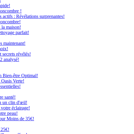
!
apide!
Concombre !
 actifs : Révélations surprenantes!
 concombre!
à la maison!
ttoyage parfait!
ès maintenant!
hoix!
secrets révélés!
12 analysé!
n Bien-être Optimal!
 Oasis Verte!
ssentielles!
re santé!
 un clin d'œil!
 votre éclairage!
otre peau!
our Moins de 35€!
 25€!