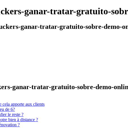
ckers-ganar-tratar-gratuito-sob
uckers-ganar-tratar-gratuito-sobre-demo-on
kers-ganar-tratar-gratuito-sobre-demo-onlin
 cela apporte aux clients
ieu de 6?
er le reste ?
otre bien à distance ?
énovation ?