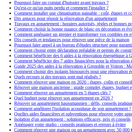
Pourquoi faire un constat d'huissier avant travaux ?
Qu'est-ce qu'un puits perdu et comment l'installer ?
Comment installer une climatisation gainable : coût, étapes et co
Dix astuces pour réussir la rénovation d'un appartement
Travaux en appartement : horaires autorisés, règles et bonnes pr
Comment choisir la bonne nuance de blanc en décoration et évit
Comment aménager un grenier et transformer vos combles en es
Dix conseils et tendances pour rénover une pièce de la maison
Pourquoi faire appel à un bureau d'études structure pour garanti
Comment choisir entre déclaration préalable et permis de constr
Comment bénéficier des 6 aides à la rénovation énergétique à 
Comment bénéficier des 7 aides financières pour la rénovation 
Guide 2025 des aides à la rénovation à Grenoble et Voiron : 
Comment choisir des isolants biosourcés pour une rénovation é
Quels recours si des travaux sont mal réalisés ?
Comment rénover une maison en 2026 : étapes, coûts et conseil
Rénover une maison ancienne : guide complet, étapes, budget e
Comment rénover un appartement en 5 étapes clés ?
Quel budget pour rénover son appartement en 2026 ?
Rénover un appartement haussmannien : défis, conseils pratiques
Comment améliorer l'isolation acoustique de son appartement ?
Quelles aides financières et subventions pour rénover votre ap
Isolation d'un appartement : solutions efficaces, prix et conseils
Aménager votre studio : conseils pratiques et erreurs à éviter
Comment rénover une maison ou un appartement avec 50 000 € :