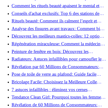
basse pression
Comment les rituels beauté apaisent le mental et
créent des moments pour soi ?
Conseils d'achat exclusifs: Top 6 des stations de
peinture basse pression incontournables!
Rituels beauté: Comment ils calment l’esprit et
chouchoutent votre âme!
Analyse des fissures avant travaux: Comment bien
préparer vos surfaces!
Découvrez les meilleurs mastics-colles: 12 options
dès 6,70 €!
Régénération miraculeuse: Comment la médecine
régénérative peut restaurer votre confiance!
Peinture de fenêtre en bois: Découvrez les
techniques infaillibles pour un résultat parfait!
Radiateurs: Astuces infaillibles pour camoufler les
tuyaux apparents!
Révélation par 60 Millions de Consommateurs:
Découvrez le sérum anti-rides numéro un!
Pose de toile de verre au plafond: Guide facile
pour débutants!
Bricolage Facile: Choisissez la Meilleure Colle
pour Chaque Matériau!
7 astuces infaillibles : éliminez vos cernes
rapidement !
Tendance Clean Girl: Pourquoi toutes les femmes
l'adoptent?
Révélation de 60 Millions de Consommateurs: