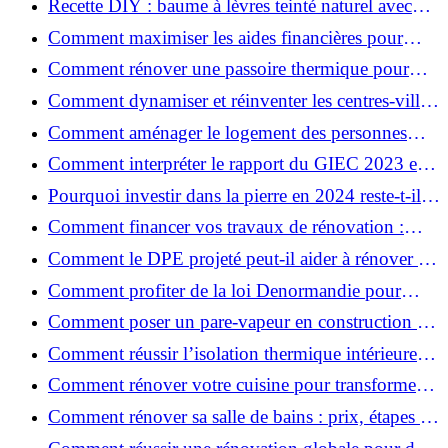
Recette DIY : baume à lèvres teinté naturel avec
SPF
Comment maximiser les aides financières pour
votre rénovation ?
Comment rénover une passoire thermique pour
une maison durable ?
Comment dynamiser et réinventer les centres-villes
avec Action Cœur de Ville ?
Comment aménager le logement des personnes
âgées et obtenir des aides financières ?
Comment interpréter le rapport du GIEC 2023 et
en retenir l'essentiel ?
Pourquoi investir dans la pierre en 2024 reste-t-il
un choix sûr ?
Comment financer vos travaux de rénovation :
aides, prêts et solutions pratiques ?
Comment le DPE projeté peut-il aider à rénover et
valoriser votre bien ?
Comment profiter de la loi Denormandie pour
investir dans l'ancien et défiscaliser ?
Comment poser un pare-vapeur en construction et
rénovation : rôle et erreurs à éviter?
Comment réussir l’isolation thermique intérieure
pour une maison économe en énergie ?
Comment rénover votre cuisine pour transformer
votre espace de vie ?
Comment rénover sa salle de bains : prix, étapes et
astuces ?