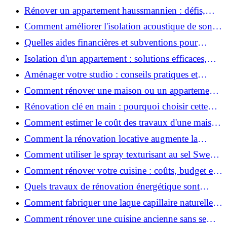
2026 ?
Rénover un appartement haussmannien : défis,
conseils pratiques et estimation des prix
Comment améliorer l'isolation acoustique de son
appartement ?
Quelles aides financières et subventions pour
rénover votre appartement en 2026 ?
Isolation d'un appartement : solutions efficaces,
prix et conseils
Aménager votre studio : conseils pratiques et
erreurs à éviter
Comment rénover une maison ou un appartement
avec 50 000 € : budget, étapes et astuces ?
Rénovation clé en main : pourquoi choisir cette
solution et à quoi faire attention ?
Comment estimer le coût des travaux d'une maison
?
Comment la rénovation locative augmente la
rentabilité de votre parc immobilier ?
Comment utiliser le spray texturisant au sel Sweet
Salt pour des cheveux effet plage ?
Comment rénover votre cuisine : coûts, budget et
astuces bois ?
Quels travaux de rénovation énergétique sont
éligibles à MaPrimeRénov' ?
Comment fabriquer une laque capillaire naturelle
maison ?
Comment rénover une cuisine ancienne sans se