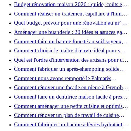
ruiner ?
Budget rénovation maison 2026 : guide, coûts et
astuces
Comment réaliser un traitement capillaire à l'huile
maison efficace ?
Quel budget prévoir pour une rénovation au m² en
2026 ?
Aménager une buanderie : 20 idées et astuces gain
de place pour un espace fonctionnel et stylé
Comment faire un baume fouetté au suif soyeux,
fait maison ?
Comment choisir le maître d'œuvre idéal pour vos
travaux de rénovation ?
Quel est l'ordre d'intervention des artisans pour une
rénovation ?
Comment fabriquer un après-shampoing solide
naturel pour cheveux ?
Comment nous avons remporté le Palmarès
(Ré)HABITER 2025 : les coulisses du projet primé
Comment rénover une façade en pierre à Grenoble
?
: techniques, coûts et conseils
Comment faire un dentifrice maison facile à presser
?
Comment aménager une petite cuisine et optimiser
chaque centimètre carré ?
Comment rénover un plan de travail de cuisine
facilement : guide étape par étape
Comment fabriquer un baume à lèvres hydratant et
naturel au suif ?