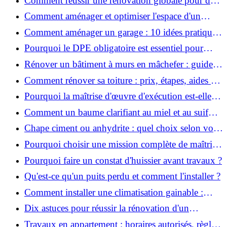
Comment réussir une rénovation globale pour des
économies et un confort durables?
Comment aménager et optimiser l'espace d'un
studio : 10 astuces pratiques ?
Comment aménager un garage : 10 idées pratiques
et efficaces ?
Pourquoi le DPE obligatoire est essentiel pour
vendre ou louer un bien ?
Rénover un bâtiment à murs en mâchefer : guide
pratique et solutions
Comment rénover sa toiture : prix, étapes, aides et
réglementation ?
Pourquoi la maîtrise d'œuvre d'exécution est-elle
indispensable pour vos chantiers ?
Comment un baume clarifiant au miel et au suif
peut-il purifier la peau ?
Chape ciment ou anhydrite : quel choix selon votre
projet ?
Pourquoi choisir une mission complète de maîtrise
d’œuvre pour réussir vos projets?
Pourquoi faire un constat d'huissier avant travaux ?
Qu'est-ce qu'un puits perdu et comment l'installer ?
Comment installer une climatisation gainable :
coût, étapes et conseils ?
Dix astuces pour réussir la rénovation d'un
appartement
Travaux en appartement : horaires autorisés, règles