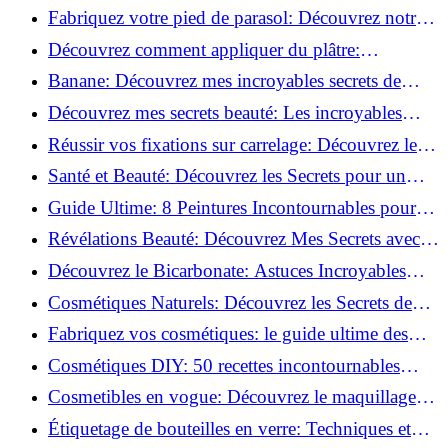
Découvrez le meilleur fond de teint pour votre
Fabriquez votre pied de parasol: Découvrez notre
peau!
tutoriel facile !
Découvrez comment appliquer du plâtre:
Techniques pour un mur intérieur parfait!
Banane: Découvrez mes incroyables secrets de
beauté!
Découvrez mes secrets beauté: Les incroyables
vertus du curcuma!
Réussir vos fixations sur carrelage: Découvrez les
astuces infaillibles !
Santé et Beauté: Découvrez les Secrets pour un
Bien-être Optimal!
Guide Ultime: 8 Peintures Incontournables pour
Bois Extérieurs!
Révélations Beauté: Découvrez Mes Secrets avec le
Thé Vert Matcha!
Découvrez le Bicarbonate: Astuces Incroyables
pour Votre Quotidien!
Cosmétiques Naturels: Découvrez les Secrets de
Beauté Éco-responsables!
Fabriquez vos cosmétiques: le guide ultime des
produits de beauté maison!
Cosmétiques DIY: 50 recettes incontournables
pour sublimer votre beauté naturelle!
Cosmetibles en vogue: Découvrez le maquillage
100% comestible!
Étiquetage de bouteilles en verre: Techniques et