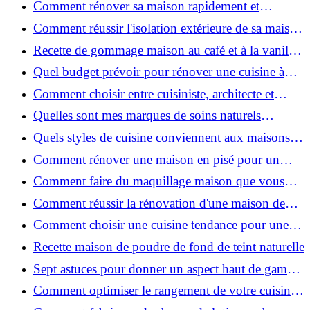
Comment rénover sa maison rapidement et
efficacement ?
Comment réussir l'isolation extérieure de sa maison
pour une rénovation performante et durable ?
Recette de gommage maison au café et à la vanille
pour une peau douce
Quel budget prévoir pour rénover une cuisine à
Voiron en 2026 : coûts et aides locales ?
Comment choisir entre cuisiniste, architecte et
contractant général à Voiron ?
Quelles sont mes marques de soins naturels
préférées ?
Quels styles de cuisine conviennent aux maisons et
appartements du Voironnais ?
Comment rénover une maison en pisé pour un
habitat sain et performant ?
Comment faire du maquillage maison que vous
utiliserez vraiment ?
Comment réussir la rénovation d'une maison de
ville en 2026 ?
Comment choisir une cuisine tendance pour une
rénovation en 2026 ?
Recette maison de poudre de fond de teint naturelle
Sept astuces pour donner un aspect haut de gamme
à votre cuisine
Comment optimiser le rangement de votre cuisine
et gagner de la place ?