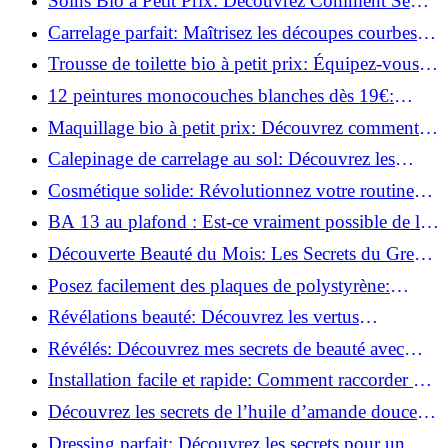
Soins Bio à Petit Prix: Découvrez Comment Se
Chouchouter Pour Moins de 35€!
Carrelage parfait: Maîtrisez les découpes courbes
facilement!
Trousse de toilette bio à petit prix: Équipez-vous
pour moins de 25€!
12 peintures monocouches blanches dès 19€:
Découvrez les meilleures offres!
Maquillage bio à petit prix: Découvrez comment
s'équiper pour moins de 50€!
Calepinage de carrelage au sol: Découvrez les
astuces incontournables!
Cosmétique solide: Révolutionnez votre routine
beauté pour zéro déchet!
BA 13 au plafond : Est-ce vraiment possible de les
coller ?
Découverte Beauté du Mois: Les Secrets du Green
Glamour !
Posez facilement des plaques de polystyrène:
Transformez votre plafond sans effort !
Révélations beauté: Découvrez les vertus
insoupçonnées de l'huile de coco!
Révélés: Découvrez mes secrets de beauté avec
l'huile de ricin!
Installation facile et rapide: Comment raccorder un
luminaire au plafond!
Découvrez les secrets de l’huile d’amande douce :
Pourquoi vous devez l'adopter!
Dressing parfait: Découvrez les secrets pour un