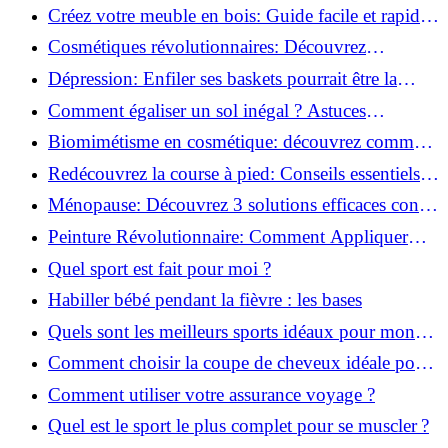
pour transformer votre bien-être!
Créez votre meuble en bois: Guide facile et rapide
pour débutants!
Cosmétiques révolutionnaires: Découvrez
comment les fermes verticales transforment la
Dépression: Enfiler ses baskets pourrait être la
beauté!
solution!
Comment égaliser un sol inégal ? Astuces
infaillibles pour réussir !
Biomimétisme en cosmétique: découvrez comment
la nature inspire l'avenir des soins beauté!
Redécouvrez la course à pied: Conseils essentiels
pour reprendre!
Ménopause: Découvrez 3 solutions efficaces contre
les bouffées de chaleur!
Peinture Révolutionnaire: Comment Appliquer
Deux Couleurs Sur Une Porte!
Quel sport est fait pour moi ?
Habiller bébé pendant la fièvre : les bases
Quels sont les meilleurs sports idéaux pour mon
enfant ?
Comment choisir la coupe de cheveux idéale pour
votre visage ?
Comment utiliser votre assurance voyage ?
Quel est le sport le plus complet pour se muscler ?