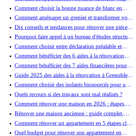
et bonnes pratiques
Comment choisir la bonne nuance de blanc en
décoration et éviter les pièges ?
Comment aménager un grenier et transformer vos
combles en espace habitable ?
Dix conseils et tendances pour rénover une pièce
de la maison
Pourquoi faire appel à un bureau d'études structure
pour garantir la sécurité de vos rénovations ?
Comment choisir entre déclaration préalable et
permis de construire pour vos travaux ?
Comment bénéficier des 6 aides à la rénovation
énergétique à Grenoble ?
Comment bénéficier des 7 aides financières pour la
rénovation énergétique à Voiron ?
Guide 2025 des aides à la rénovation à Grenoble et
Voiron : MaPrimeRénov’, CEE, aides locales
Comment choisir des isolants biosourcés pour une
rénovation écologique ?
Quels recours si des travaux sont mal réalisés ?
Comment rénover une maison en 2026 : étapes,
coûts et conseils ?
Rénover une maison ancienne : guide complet,
étapes, budget et astuces
Comment rénover un appartement en 5 étapes clés
?
Quel budget pour rénover son appartement en