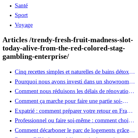
Santé
Sport
Voyage
Articles /trendy-fresh-fruit-madness-slot-
today-alive-from-the-red-colored-stag-
gambling-enterprise/
Cinq recettes simples et naturelles de bains détox
maison
Pourquoi nous avons investi dans un showroom-
atelier et ce que cela apporte aux clients
Comment nous réduisons les délais de rénovation à
3 mois au lieu de 6?
Comment ça marche pour faire une partie soi-
même et nous confier le reste ?
Expatrié : comment préparer votre retour en France
et rénover votre bien à distance ?
Professionnel ou faire soi-même : comment choisir
pour votre rénovation ?
Comment décarboner le parc de logements grâce à
la rénovation énergétique ?