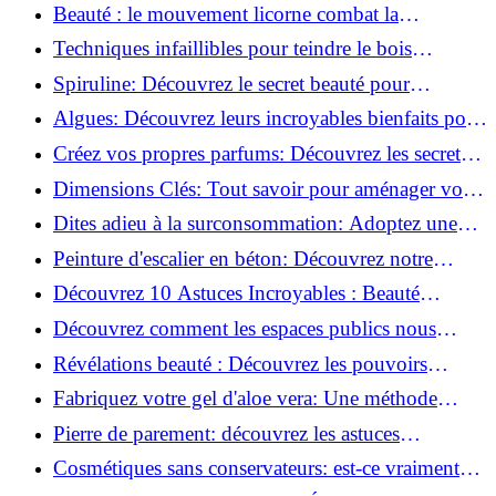
astuces incontournables!
Beauté : le mouvement licorne combat la
surconsommation !
Techniques infaillibles pour teindre le bois
naturellement: Découvrez comment!
Spiruline: Découvrez le secret beauté pour
revitaliser les peaux fatiguées!
Algues: Découvrez leurs incroyables bienfaits pour
la santé et la beauté!
Créez vos propres parfums: Découvrez les secrets
de la fabrication artisanale!
Dimensions Clés: Tout savoir pour aménager votre
salle de bains!
Dites adieu à la surconsommation: Adoptez une
vie plus simple!
Peinture d'escalier en béton: Découvrez notre
tutoriel facile et rapide!
Découvrez 10 Astuces Incroyables : Beauté
Naturelle avec le Concombre !
Découvrez comment les espaces publics nous
incitent à être plus actifs : Révélations surprenantes!
Révélations beauté : Découvrez les pouvoirs
insoupçonnés du concombre!
Fabriquez votre gel d'aloe vera: Une méthode
simple et rapide à la maison!
Pierre de parement: découvrez les astuces
infaillibles pour un nettoyage parfait!
Cosmétiques sans conservateurs: est-ce vraiment
possible?