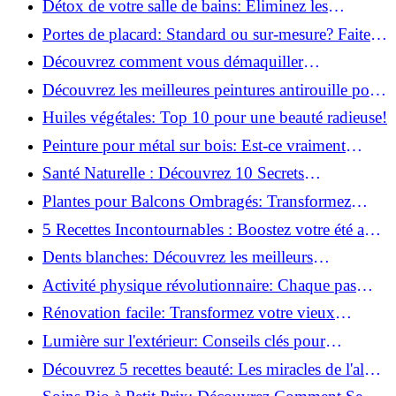
Détox de votre salle de bains: Éliminez les
ingrédients nocifs dès maintenant!
Portes de placard: Standard ou sur-mesure? Faites
le meilleur choix!
Découvrez comment vous démaquiller
naturellement: Astuces et secrets révélés!
Découvrez les meilleures peintures antirouille pour
le fer: Top 12 analysé!
Huiles végétales: Top 10 pour une beauté radieuse!
Peinture pour métal sur bois: Est-ce vraiment
possible?
Santé Naturelle : Découvrez 10 Secrets
Incontournables pour un Bien-être Optimal!
Plantes pour Balcons Ombragés: Transformez
votre Terrasse en Oasis Verte!
5 Recettes Incontournables : Boostez votre été avec
des huiles essentielles!
Dents blanches: Découvrez les meilleurs
ingrédients naturels!
Activité physique révolutionnaire: Chaque pas
compte pour votre santé!
Rénovation facile: Transformez votre vieux
parquet irrégulier en un clin d'œil!
Lumière sur l'extérieur: Conseils clés pour
concevoir et installer votre éclairage!
Découvrez 5 recettes beauté: Les miracles de l'aloe
vera pour votre peau!