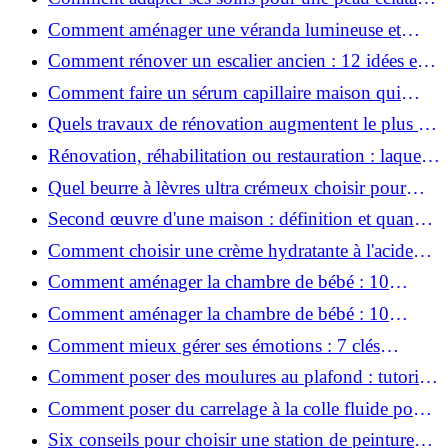
en hiver ?
Comment aménager une véranda lumineuse et
conviviale : 12 idées déco
Comment rénover un escalier ancien : 12 idées et
astuces faciles pas à pas
Comment faire un sérum capillaire maison qui
stimule réellement la pousse des cheveux ?
Quels travaux de rénovation augmentent le plus la
valeur d'une maison pour la revente ?
Rénovation, réhabilitation ou restauration : laquelle
convient le mieux à mon logement ?
Quel beurre à lèvres ultra crémeux choisir pour
lèvres sèches et gercées?
Second œuvre d'une maison : définition et quand
le réaliser
Comment choisir une crème hydratante à l'acide
hyaluronique et niacinamide ?
Comment aménager la chambre de bébé : 10
conseils sécurité, déco et rangement
Comment aménager la chambre de bébé : 10
conseils sécurité, déco et rangement
Comment mieux gérer ses émotions : 7 clés
pratiques
Comment poser des moulures au plafond : tutoriel
vidéo pas à pas ?
Comment poser du carrelage à la colle fluide pour
un rendu professionnel ?
Six conseils pour choisir une station de peinture