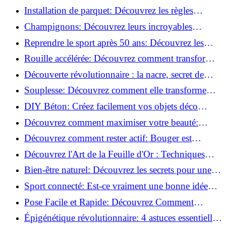
de blessure: Techniques et conseils sûrs!
Installation de parquet: Découvrez les règles
essentielles à respecter!
Champignons: Découvrez leurs incroyables
pouvoirs antioxydants!
Reprendre le sport après 50 ans: Découvrez les
meilleures méthodes!
Rouille accélérée: Découvrez comment transformer
la corrosion en déco tendance!
Découverte révolutionnaire : la nacre, secret de
régénération inouï !
Souplesse: Découvrez comment elle transforme
votre performance sportive!
DIY Béton: Créez facilement vos objets déco
tendance!
Découvrez comment maximiser votre beauté:
Astuces et secrets révélés!
Découvrez comment rester actif: Bouger est
toujours possible!
Découvrez l'Art de la Feuille d'Or : Techniques
Incontournables pour Réussir!
Bien-être naturel: Découvrez les secrets pour une
vie saine!
Sport connecté: Est-ce vraiment une bonne idée
pour vous?
Pose Facile et Rapide: Découvrez Comment
Monter des Carreaux de Béton Cellulaire!
Épigénétique révolutionnaire: 4 astuces essentielles