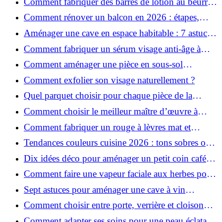
Comment fabriquer des barres de lotion au beurre
de karité ?
Comment rénover un balcon en 2026 : étapes,
budget et matériaux ?
Aménager une cave en espace habitable : 7 astuces
essentielles
Comment fabriquer un sérum visage anti-âge à
l'huile de rose musquée ?
Comment aménager une pièce en sous-sol
efficacement ?
Comment exfolier son visage naturellement ?
Quel parquet choisir pour chaque pièce de la
maison ?
Comment choisir le meilleur maître d’œuvre à
Grenoble en 2026 ?
Comment fabriquer un rouge à lèvres mat et
hydratant fait maison ?
Tendances couleurs cuisine 2026 : tons sobres ou
colorés, que choisir ?
Dix idées déco pour aménager un petit coin café
chez soi
Comment faire une vapeur faciale aux herbes pour
une peau plus saine et rajeunie ?
Sept astuces pour aménager une cave à vin
naturelle chez soi
Comment choisir entre porte, verrière et cloison
coulissante pour séparer vos pièces ?
Comment adapter ses soins pour une peau éclatante