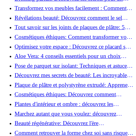
rangement optimal!
Transformez vos meubles facilement : Comment
installer des roulettes en un clin d'œil !
Révélations beauté: Découvrez comment le sel
transforme votre routine!
Tout savoir sur les joints de plaques de plâtre: 5
questions clés pour comprendre les fissures!
Cosmétiques éthiques: Comment transformer votre
routine beauté!
Optimisez votre espace : Découvrez ce placard sous
rampant à portes coulissantes!
Aloe Vera: 4 conseils essentiels pour un choix
parfait!
Pose de parquet sur isolant: Techniques et astuces
pour un sol parfait!
Découvrez mes secrets de beauté: Les incroyables
vertus du raisin!
Plaque de plâtre et polystyrène extrudé: Apprenez
à les coller efficacement!
Cosmétiques éthiques: Découvrez comment
transformer votre routine beauté!
Plantes d'intérieur et ombre : découvrez les
meilleures pour votre maison !
Marchez autant que vous voulez: découvrez
pourquoi c'est bénéfique!
Beauté régénérative: Découvrez l'ère
révolutionnaire de la cosmétique verte!
Comment retrouver la forme chez soi sans risque