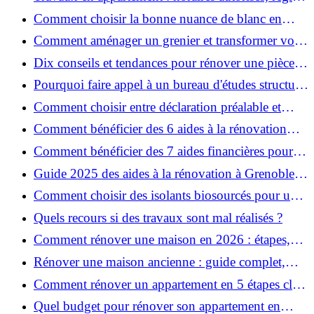
et bonnes pratiques
Comment choisir la bonne nuance de blanc en
décoration et éviter les pièges ?
Comment aménager un grenier et transformer vos
combles en espace habitable ?
Dix conseils et tendances pour rénover une pièce
de la maison
Pourquoi faire appel à un bureau d'études structure
pour garantir la sécurité de vos rénovations ?
Comment choisir entre déclaration préalable et
permis de construire pour vos travaux ?
Comment bénéficier des 6 aides à la rénovation
énergétique à Grenoble ?
Comment bénéficier des 7 aides financières pour la
rénovation énergétique à Voiron ?
Guide 2025 des aides à la rénovation à Grenoble et
Voiron : MaPrimeRénov’, CEE, aides locales
Comment choisir des isolants biosourcés pour une
rénovation écologique ?
Quels recours si des travaux sont mal réalisés ?
Comment rénover une maison en 2026 : étapes,
coûts et conseils ?
Rénover une maison ancienne : guide complet,
étapes, budget et astuces
Comment rénover un appartement en 5 étapes clés
?
Quel budget pour rénover son appartement en