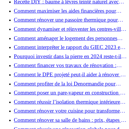
Recette DIY : baume à lèvres teinté naturel avec
SPF
Comment maximiser les aides financières pour
votre rénovation ?
Comment rénover une passoire thermique pour
une maison durable ?
Comment dynamiser et réinventer les centres-villes
avec Action Cœur de Ville ?
Comment aménager le logement des personnes
âgées et obtenir des aides financières ?
Comment interpréter le rapport du GIEC 2023 et
en retenir l'essentiel ?
Pourquoi investir dans la pierre en 2024 reste-t-il
un choix sûr ?
Comment financer vos travaux de rénovation :
aides, prêts et solutions pratiques ?
Comment le DPE projeté peut-il aider à rénover et
valoriser votre bien ?
Comment profiter de la loi Denormandie pour
investir dans l'ancien et défiscaliser ?
Comment poser un pare-vapeur en construction et
rénovation : rôle et erreurs à éviter?
Comment réussir l’isolation thermique intérieure
pour une maison économe en énergie ?
Comment rénover votre cuisine pour transformer
votre espace de vie ?
Comment rénover sa salle de bains : prix, étapes et
astuces ?