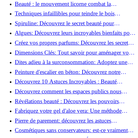
astuces incontournables!
Beauté : le mouvement licorne combat la
surconsommation !
Techniques infaillibles pour teindre le bois
naturellement: Découvrez comment!
Spiruline: Découvrez le secret beauté pour
revitaliser les peaux fatiguées!
Algues: Découvrez leurs incroyables bienfaits pour
la santé et la beauté!
Créez vos propres parfums: Découvrez les secrets
de la fabrication artisanale!
Dimensions Clés: Tout savoir pour aménager votre
salle de bains!
Dites adieu à la surconsommation: Adoptez une
vie plus simple!
Peinture d'escalier en béton: Découvrez notre
tutoriel facile et rapide!
Découvrez 10 Astuces Incroyables : Beauté
Naturelle avec le Concombre !
Découvrez comment les espaces publics nous
incitent à être plus actifs : Révélations surprenantes!
Révélations beauté : Découvrez les pouvoirs
insoupçonnés du concombre!
Fabriquez votre gel d'aloe vera: Une méthode
simple et rapide à la maison!
Pierre de parement: découvrez les astuces
infaillibles pour un nettoyage parfait!
Cosmétiques sans conservateurs: est-ce vraiment
possible?