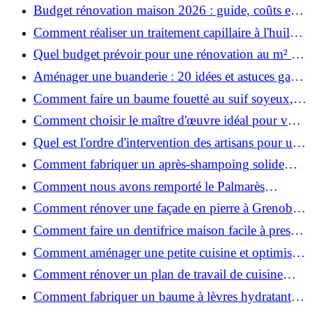
ruiner ?
Budget rénovation maison 2026 : guide, coûts et
astuces
Comment réaliser un traitement capillaire à l'huile
maison efficace ?
Quel budget prévoir pour une rénovation au m² en
2026 ?
Aménager une buanderie : 20 idées et astuces gain
de place pour un espace fonctionnel et stylé
Comment faire un baume fouetté au suif soyeux,
fait maison ?
Comment choisir le maître d'œuvre idéal pour vos
travaux de rénovation ?
Quel est l'ordre d'intervention des artisans pour une
rénovation ?
Comment fabriquer un après-shampoing solide
naturel pour cheveux ?
Comment nous avons remporté le Palmarès
(Ré)HABITER 2025 : les coulisses du projet primé
Comment rénover une façade en pierre à Grenoble
?
: techniques, coûts et conseils
Comment faire un dentifrice maison facile à presser
?
Comment aménager une petite cuisine et optimiser
chaque centimètre carré ?
Comment rénover un plan de travail de cuisine
facilement : guide étape par étape
Comment fabriquer un baume à lèvres hydratant et
naturel au suif ?