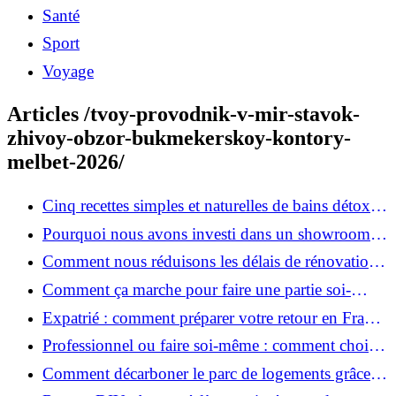
Santé
Sport
Voyage
Articles /tvoy-provodnik-v-mir-stavok-
zhivoy-obzor-bukmekerskoy-kontory-
melbet-2026/
Cinq recettes simples et naturelles de bains détox
maison
Pourquoi nous avons investi dans un showroom-
atelier et ce que cela apporte aux clients
Comment nous réduisons les délais de rénovation à
3 mois au lieu de 6?
Comment ça marche pour faire une partie soi-
même et nous confier le reste ?
Expatrié : comment préparer votre retour en France
et rénover votre bien à distance ?
Professionnel ou faire soi-même : comment choisir
pour votre rénovation ?
Comment décarboner le parc de logements grâce à
la rénovation énergétique ?