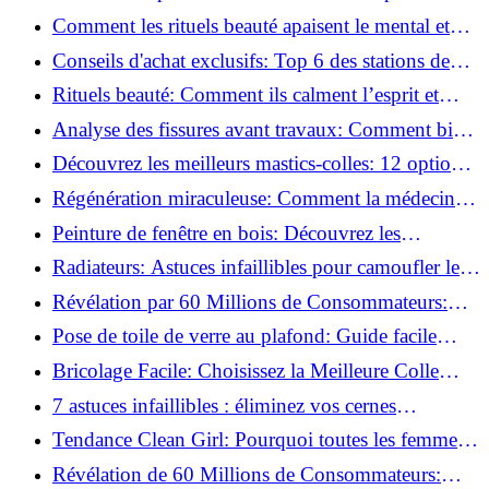
basse pression
Comment les rituels beauté apaisent le mental et
créent des moments pour soi ?
Conseils d'achat exclusifs: Top 6 des stations de
peinture basse pression incontournables!
Rituels beauté: Comment ils calment l’esprit et
chouchoutent votre âme!
Analyse des fissures avant travaux: Comment bien
préparer vos surfaces!
Découvrez les meilleurs mastics-colles: 12 options
dès 6,70 €!
Régénération miraculeuse: Comment la médecine
régénérative peut restaurer votre confiance!
Peinture de fenêtre en bois: Découvrez les
techniques infaillibles pour un résultat parfait!
Radiateurs: Astuces infaillibles pour camoufler les
tuyaux apparents!
Révélation par 60 Millions de Consommateurs:
Découvrez le sérum anti-rides numéro un!
Pose de toile de verre au plafond: Guide facile
pour débutants!
Bricolage Facile: Choisissez la Meilleure Colle
pour Chaque Matériau!
7 astuces infaillibles : éliminez vos cernes
rapidement !
Tendance Clean Girl: Pourquoi toutes les femmes
l'adoptent?
Révélation de 60 Millions de Consommateurs: