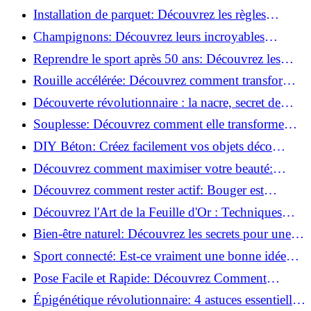
de blessure: Techniques et conseils sûrs!
Installation de parquet: Découvrez les règles
essentielles à respecter!
Champignons: Découvrez leurs incroyables
pouvoirs antioxydants!
Reprendre le sport après 50 ans: Découvrez les
meilleures méthodes!
Rouille accélérée: Découvrez comment transformer
la corrosion en déco tendance!
Découverte révolutionnaire : la nacre, secret de
régénération inouï !
Souplesse: Découvrez comment elle transforme
votre performance sportive!
DIY Béton: Créez facilement vos objets déco
tendance!
Découvrez comment maximiser votre beauté:
Astuces et secrets révélés!
Découvrez comment rester actif: Bouger est
toujours possible!
Découvrez l'Art de la Feuille d'Or : Techniques
Incontournables pour Réussir!
Bien-être naturel: Découvrez les secrets pour une
vie saine!
Sport connecté: Est-ce vraiment une bonne idée
pour vous?
Pose Facile et Rapide: Découvrez Comment
Monter des Carreaux de Béton Cellulaire!
Épigénétique révolutionnaire: 4 astuces essentielles