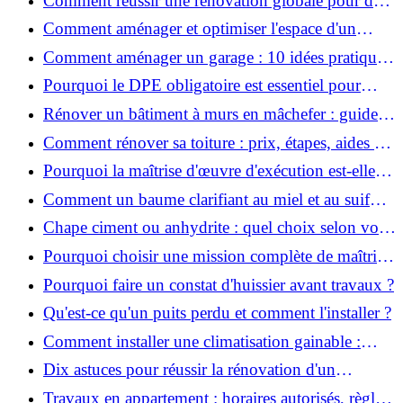
Comment réussir une rénovation globale pour des
économies et un confort durables?
Comment aménager et optimiser l'espace d'un
studio : 10 astuces pratiques ?
Comment aménager un garage : 10 idées pratiques
et efficaces ?
Pourquoi le DPE obligatoire est essentiel pour
vendre ou louer un bien ?
Rénover un bâtiment à murs en mâchefer : guide
pratique et solutions
Comment rénover sa toiture : prix, étapes, aides et
réglementation ?
Pourquoi la maîtrise d'œuvre d'exécution est-elle
indispensable pour vos chantiers ?
Comment un baume clarifiant au miel et au suif
peut-il purifier la peau ?
Chape ciment ou anhydrite : quel choix selon votre
projet ?
Pourquoi choisir une mission complète de maîtrise
d’œuvre pour réussir vos projets?
Pourquoi faire un constat d'huissier avant travaux ?
Qu'est-ce qu'un puits perdu et comment l'installer ?
Comment installer une climatisation gainable :
coût, étapes et conseils ?
Dix astuces pour réussir la rénovation d'un
appartement
Travaux en appartement : horaires autorisés, règles