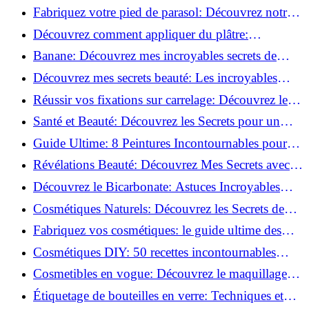
Découvrez le meilleur fond de teint pour votre
Fabriquez votre pied de parasol: Découvrez notre
peau!
tutoriel facile !
Découvrez comment appliquer du plâtre:
Techniques pour un mur intérieur parfait!
Banane: Découvrez mes incroyables secrets de
beauté!
Découvrez mes secrets beauté: Les incroyables
vertus du curcuma!
Réussir vos fixations sur carrelage: Découvrez les
astuces infaillibles !
Santé et Beauté: Découvrez les Secrets pour un
Bien-être Optimal!
Guide Ultime: 8 Peintures Incontournables pour
Bois Extérieurs!
Révélations Beauté: Découvrez Mes Secrets avec le
Thé Vert Matcha!
Découvrez le Bicarbonate: Astuces Incroyables
pour Votre Quotidien!
Cosmétiques Naturels: Découvrez les Secrets de
Beauté Éco-responsables!
Fabriquez vos cosmétiques: le guide ultime des
produits de beauté maison!
Cosmétiques DIY: 50 recettes incontournables
pour sublimer votre beauté naturelle!
Cosmetibles en vogue: Découvrez le maquillage
100% comestible!
Étiquetage de bouteilles en verre: Techniques et