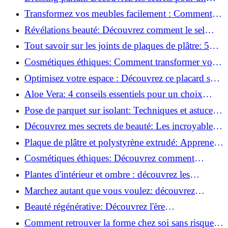
rangement optimal!
Transformez vos meubles facilement : Comment
installer des roulettes en un clin d'œil !
Révélations beauté: Découvrez comment le sel
transforme votre routine!
Tout savoir sur les joints de plaques de plâtre: 5
questions clés pour comprendre les fissures!
Cosmétiques éthiques: Comment transformer votre
routine beauté!
Optimisez votre espace : Découvrez ce placard sous
rampant à portes coulissantes!
Aloe Vera: 4 conseils essentiels pour un choix
parfait!
Pose de parquet sur isolant: Techniques et astuces
pour un sol parfait!
Découvrez mes secrets de beauté: Les incroyables
vertus du raisin!
Plaque de plâtre et polystyrène extrudé: Apprenez
à les coller efficacement!
Cosmétiques éthiques: Découvrez comment
transformer votre routine beauté!
Plantes d'intérieur et ombre : découvrez les
meilleures pour votre maison !
Marchez autant que vous voulez: découvrez
pourquoi c'est bénéfique!
Beauté régénérative: Découvrez l'ère
révolutionnaire de la cosmétique verte!
Comment retrouver la forme chez soi sans risque