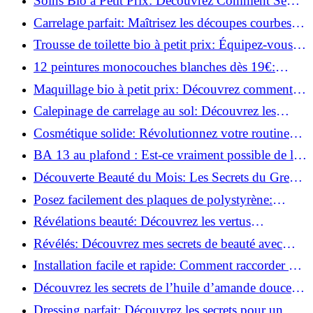
Soins Bio à Petit Prix: Découvrez Comment Se
Chouchouter Pour Moins de 35€!
Carrelage parfait: Maîtrisez les découpes courbes
facilement!
Trousse de toilette bio à petit prix: Équipez-vous
pour moins de 25€!
12 peintures monocouches blanches dès 19€:
Découvrez les meilleures offres!
Maquillage bio à petit prix: Découvrez comment
s'équiper pour moins de 50€!
Calepinage de carrelage au sol: Découvrez les
astuces incontournables!
Cosmétique solide: Révolutionnez votre routine
beauté pour zéro déchet!
BA 13 au plafond : Est-ce vraiment possible de les
coller ?
Découverte Beauté du Mois: Les Secrets du Green
Glamour !
Posez facilement des plaques de polystyrène:
Transformez votre plafond sans effort !
Révélations beauté: Découvrez les vertus
insoupçonnées de l'huile de coco!
Révélés: Découvrez mes secrets de beauté avec
l'huile de ricin!
Installation facile et rapide: Comment raccorder un
luminaire au plafond!
Découvrez les secrets de l’huile d’amande douce :
Pourquoi vous devez l'adopter!
Dressing parfait: Découvrez les secrets pour un