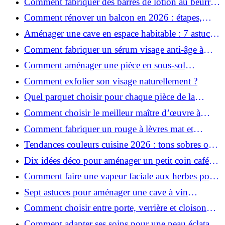
Comment fabriquer des barres de lotion au beurre
de karité ?
Comment rénover un balcon en 2026 : étapes,
budget et matériaux ?
Aménager une cave en espace habitable : 7 astuces
essentielles
Comment fabriquer un sérum visage anti-âge à
l'huile de rose musquée ?
Comment aménager une pièce en sous-sol
efficacement ?
Comment exfolier son visage naturellement ?
Quel parquet choisir pour chaque pièce de la
maison ?
Comment choisir le meilleur maître d’œuvre à
Grenoble en 2026 ?
Comment fabriquer un rouge à lèvres mat et
hydratant fait maison ?
Tendances couleurs cuisine 2026 : tons sobres ou
colorés, que choisir ?
Dix idées déco pour aménager un petit coin café
chez soi
Comment faire une vapeur faciale aux herbes pour
une peau plus saine et rajeunie ?
Sept astuces pour aménager une cave à vin
naturelle chez soi
Comment choisir entre porte, verrière et cloison
coulissante pour séparer vos pièces ?
Comment adapter ses soins pour une peau éclatante