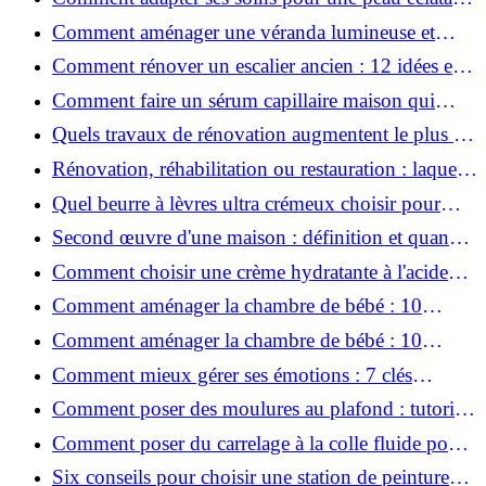
en hiver ?
Comment aménager une véranda lumineuse et
conviviale : 12 idées déco
Comment rénover un escalier ancien : 12 idées et
astuces faciles pas à pas
Comment faire un sérum capillaire maison qui
stimule réellement la pousse des cheveux ?
Quels travaux de rénovation augmentent le plus la
valeur d'une maison pour la revente ?
Rénovation, réhabilitation ou restauration : laquelle
convient le mieux à mon logement ?
Quel beurre à lèvres ultra crémeux choisir pour
lèvres sèches et gercées?
Second œuvre d'une maison : définition et quand
le réaliser
Comment choisir une crème hydratante à l'acide
hyaluronique et niacinamide ?
Comment aménager la chambre de bébé : 10
conseils sécurité, déco et rangement
Comment aménager la chambre de bébé : 10
conseils sécurité, déco et rangement
Comment mieux gérer ses émotions : 7 clés
pratiques
Comment poser des moulures au plafond : tutoriel
vidéo pas à pas ?
Comment poser du carrelage à la colle fluide pour
un rendu professionnel ?
Six conseils pour choisir une station de peinture