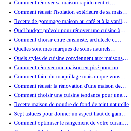
Comment rénover sa maison rapidement et
efficacement ?
Comment réussir l'isolation extérieure de sa maison
pour une rénovation performante et durable ?
Recette de gommage maison au café et à la vanille
pour une peau douce
Quel budget prévoir pour rénover une cuisine à
Voiron en 2026 : coûts et aides locales ?
Comment choisir entre cuisiniste, architecte et
contractant général à Voiron ?
Quelles sont mes marques de soins naturels
préférées ?
Quels styles de cuisine conviennent aux maisons et
appartements du Voironnais ?
Comment rénover une maison en pisé pour un
habitat sain et performant ?
Comment faire du maquillage maison que vous
utiliserez vraiment ?
Comment réussir la rénovation d'une maison de
ville en 2026 ?
Comment choisir une cuisine tendance pour une
rénovation en 2026 ?
Recette maison de poudre de fond de teint naturelle
Sept astuces pour donner un aspect haut de gamme
à votre cuisine
Comment optimiser le rangement de votre cuisine
et gagner de la place ?