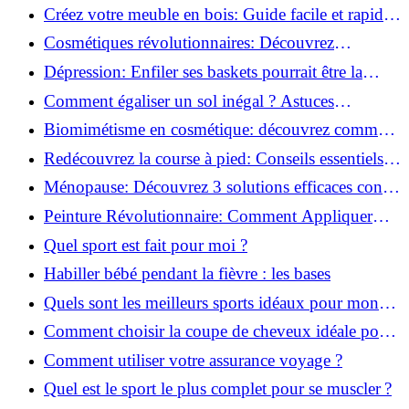
pour transformer votre bien-être!
Créez votre meuble en bois: Guide facile et rapide
pour débutants!
Cosmétiques révolutionnaires: Découvrez
comment les fermes verticales transforment la
Dépression: Enfiler ses baskets pourrait être la
beauté!
solution!
Comment égaliser un sol inégal ? Astuces
infaillibles pour réussir !
Biomimétisme en cosmétique: découvrez comment
la nature inspire l'avenir des soins beauté!
Redécouvrez la course à pied: Conseils essentiels
pour reprendre!
Ménopause: Découvrez 3 solutions efficaces contre
les bouffées de chaleur!
Peinture Révolutionnaire: Comment Appliquer
Deux Couleurs Sur Une Porte!
Quel sport est fait pour moi ?
Habiller bébé pendant la fièvre : les bases
Quels sont les meilleurs sports idéaux pour mon
enfant ?
Comment choisir la coupe de cheveux idéale pour
votre visage ?
Comment utiliser votre assurance voyage ?
Quel est le sport le plus complet pour se muscler ?