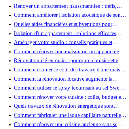
2026 ?
Rénover un appartement haussmannien : défis,
conseils pratiques et estimation des prix
Comment améliorer l'isolation acoustique de son
appartement ?
Quelles aides financières et subventions pour
rénover votre appartement en 2026 ?
Isolation d'un appartement : solutions efficaces,
prix et conseils
Aménager votre studio : conseils pratiques et
erreurs à éviter
Comment rénover une maison ou un appartement
avec 50 000 € : budget, étapes et astuces ?
Rénovation clé en main : pourquoi choisir cette
solution et à quoi faire attention ?
Comment estimer le coût des travaux d'une maison
?
Comment la rénovation locative augmente la
rentabilité de votre parc immobilier ?
Comment utiliser le spray texturisant au sel Sweet
Salt pour des cheveux effet plage ?
Comment rénover votre cuisine : coûts, budget et
astuces bois ?
Quels travaux de rénovation énergétique sont
éligibles à MaPrimeRénov' ?
Comment fabriquer une laque capillaire naturelle
maison ?
Comment rénover une cuisine ancienne sans se