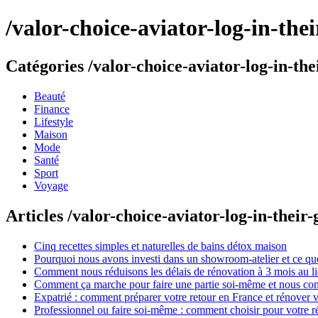
/valor-choice-aviator-log-in-th
Catégories /valor-choice-aviator-log-in-th
Beauté
Finance
Lifestyle
Maison
Mode
Santé
Sport
Voyage
Articles /valor-choice-aviator-log-in-thei
Cinq recettes simples et naturelles de bains détox maison
Pourquoi nous avons investi dans un showroom-atelier et ce que
Comment nous réduisons les délais de rénovation à 3 mois au l
Comment ça marche pour faire une partie soi-même et nous confi
Expatrié : comment préparer votre retour en France et rénover v
Professionnel ou faire soi-même : comment choisir pour votre r