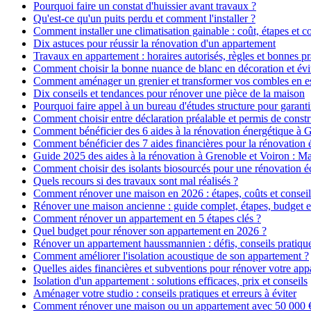
Pourquoi faire un constat d'huissier avant travaux ?
Qu'est-ce qu'un puits perdu et comment l'installer ?
Comment installer une climatisation gainable : coût, étapes et co
Dix astuces pour réussir la rénovation d'un appartement
Travaux en appartement : horaires autorisés, règles et bonnes pr
Comment choisir la bonne nuance de blanc en décoration et évit
Comment aménager un grenier et transformer vos combles en es
Dix conseils et tendances pour rénover une pièce de la maison
Pourquoi faire appel à un bureau d'études structure pour garanti
Comment choisir entre déclaration préalable et permis de constr
Comment bénéficier des 6 aides à la rénovation énergétique à 
Comment bénéficier des 7 aides financières pour la rénovation 
Guide 2025 des aides à la rénovation à Grenoble et Voiron : 
Comment choisir des isolants biosourcés pour une rénovation é
Quels recours si des travaux sont mal réalisés ?
Comment rénover une maison en 2026 : étapes, coûts et conseil
Rénover une maison ancienne : guide complet, étapes, budget e
Comment rénover un appartement en 5 étapes clés ?
Quel budget pour rénover son appartement en 2026 ?
Rénover un appartement haussmannien : défis, conseils pratiques
Comment améliorer l'isolation acoustique de son appartement ?
Quelles aides financières et subventions pour rénover votre ap
Isolation d'un appartement : solutions efficaces, prix et conseils
Aménager votre studio : conseils pratiques et erreurs à éviter
Comment rénover une maison ou un appartement avec 50 000 € :