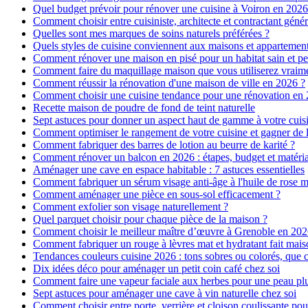
Quel budget prévoir pour rénover une cuisine à Voiron en 2026 :
Comment choisir entre cuisiniste, architecte et contractant génér
Quelles sont mes marques de soins naturels préférées ?
Quels styles de cuisine conviennent aux maisons et appartemen
Comment rénover une maison en pisé pour un habitat sain et pe
Comment faire du maquillage maison que vous utiliserez vraim
Comment réussir la rénovation d'une maison de ville en 2026 ?
Comment choisir une cuisine tendance pour une rénovation en 
Recette maison de poudre de fond de teint naturelle
Sept astuces pour donner un aspect haut de gamme à votre cuis
Comment optimiser le rangement de votre cuisine et gagner de l
Comment fabriquer des barres de lotion au beurre de karité ?
Comment rénover un balcon en 2026 : étapes, budget et matéri
Aménager une cave en espace habitable : 7 astuces essentielles
Comment fabriquer un sérum visage anti-âge à l'huile de rose 
Comment aménager une pièce en sous-sol efficacement ?
Comment exfolier son visage naturellement ?
Quel parquet choisir pour chaque pièce de la maison ?
Comment choisir le meilleur maître d’œuvre à Grenoble en 202
Comment fabriquer un rouge à lèvres mat et hydratant fait mais
Tendances couleurs cuisine 2026 : tons sobres ou colorés, que c
Dix idées déco pour aménager un petit coin café chez soi
Comment faire une vapeur faciale aux herbes pour une peau plus
Sept astuces pour aménager une cave à vin naturelle chez soi
Comment choisir entre porte, verrière et cloison coulissante pou