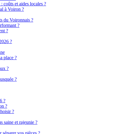
 coûts et aides locales ?
al à Voiron ?
ts du Voironnais ?
rformant ?
ent ?
2026 ?
ine
a place ?
aux ?
musquée ?
6 ?
on ?
hoisir ?
 saine et rajeunie ?
r séparer vos pièces ?