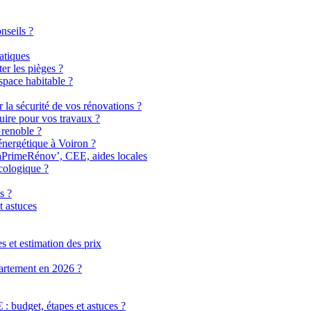
nseils ?
atiques
er les pièges ?
pace habitable ?
r la sécurité de vos rénovations ?
uire pour vos travaux ?
Grenoble ?
énergétique à Voiron ?
MaPrimeRénov’, CEE, aides locales
cologique ?
s ?
t astuces
 et estimation des prix
partement en 2026 ?
 budget, étapes et astuces ?