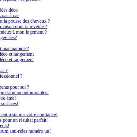
dées déco
s pas à pas
nt la pousse des cheveux ?
 maison pour la revente ?
le mieux à mon logement ?
 gercées?
t niacinamide ?
déco et rangement
déco et rangement
as ?
fessionnel ?
ents pour soi ?
 pression incontournables!
otre âme!
 surfaces!
ut restaurer votre confiance!
 pour un résultat parfait!
ents!
rum anti-rides numéro un!