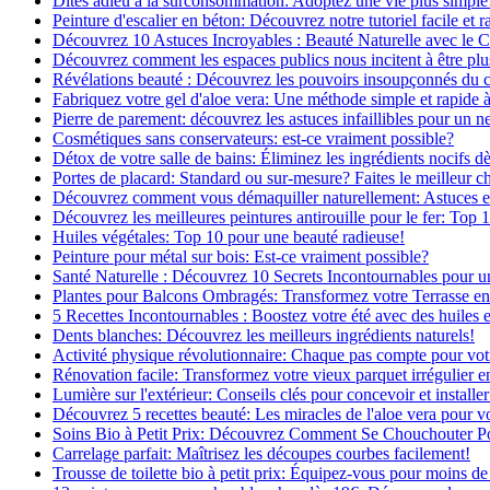
Dites adieu à la surconsommation: Adoptez une vie plus simple
Peinture d'escalier en béton: Découvrez notre tutoriel facile et r
Découvrez 10 Astuces Incroyables : Beauté Naturelle avec le 
Découvrez comment les espaces publics nous incitent à être plus
Révélations beauté : Découvrez les pouvoirs insoupçonnés du
Fabriquez votre gel d'aloe vera: Une méthode simple et rapide 
Pierre de parement: découvrez les astuces infaillibles pour un ne
Cosmétiques sans conservateurs: est-ce vraiment possible?
Détox de votre salle de bains: Éliminez les ingrédients nocifs d
Portes de placard: Standard ou sur-mesure? Faites le meilleur c
Découvrez comment vous démaquiller naturellement: Astuces et 
Découvrez les meilleures peintures antirouille pour le fer: Top 
Huiles végétales: Top 10 pour une beauté radieuse!
Peinture pour métal sur bois: Est-ce vraiment possible?
Santé Naturelle : Découvrez 10 Secrets Incontournables pour u
Plantes pour Balcons Ombragés: Transformez votre Terrasse en
5 Recettes Incontournables : Boostez votre été avec des huiles e
Dents blanches: Découvrez les meilleurs ingrédients naturels!
Activité physique révolutionnaire: Chaque pas compte pour vot
Rénovation facile: Transformez votre vieux parquet irrégulier en
Lumière sur l'extérieur: Conseils clés pour concevoir et installer
Découvrez 5 recettes beauté: Les miracles de l'aloe vera pour v
Soins Bio à Petit Prix: Découvrez Comment Se Chouchouter P
Carrelage parfait: Maîtrisez les découpes courbes facilement!
Trousse de toilette bio à petit prix: Équipez-vous pour moins de