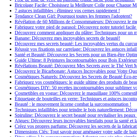
Bricolage Facile: Choisissez la Meilleure Colle pour Chaque M
7 astuces infaillibles : éliminez vos cernes rapidement !
Tendance Clean Girl: Pourquoi toutes les femmes l'adoptent?
Révélation de 60 Millions de Consommateurs: Découvrez le meil
Fabriquez votre pied de parasol: Découvrez notre tutoriel facile 
Découvrez comment appliquer du plâtre: Techniques pour un mur
Banane: Découvrez mes incroyables secrets de beauté!
Découvrez mes secrets beauté: Les incroyables vertus du curc
Réussir vos fixations sur carrelage: Découvrez les astuces infaill
Santé et Beauté: Découvrez les Secrets pour un Bien-être Opti
Guide Ultime: 8 Peintures Incontournables pour Bois Extérieur
Révélations Beauté: Découvrez Mes Secrets avec le Thé Vert 
Découvrez le Bicarbonate: Astuces Incroyables pour Votre Quo
Cosmétiques Naturels: Découvrez les Secrets de Beauté Éco-re
Fabriquez vos cosmétiques: le guide ultime des produits de bea
Cosmétiques DIY: 50 recettes incontournables pour sublimer vot
Cosmetibles en vogue: Découvrez le maquillage 100% comesti
Étiquetage de bouteilles en verre: Techniques et astuces incont
Beauté : le mouvement licorne combat la surconsommation !
Techniques infaillibles pour teindre le bois naturellement: Dé
Spiruline: Découvrez le secret beauté pour revitaliser les peaux 
Algues: Découvrez leurs incroyables bienfaits pour la santé et l
Créez vos propres parfums: Découvrez les secrets de la fabricati
Dimensions Clés: Tout savoir pour aménager votre salle de bai