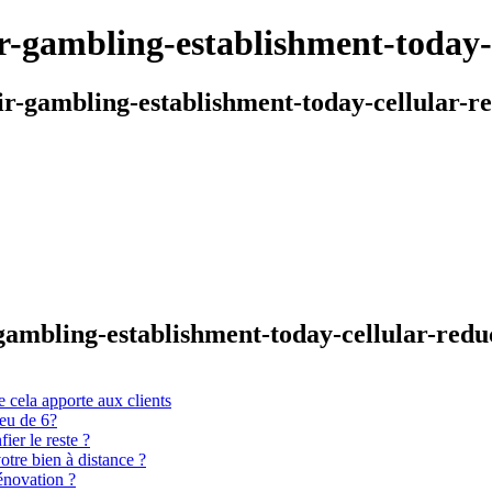
eir-gambling-establishment-today-
eir-gambling-establishment-today-cellular-r
r-gambling-establishment-today-cellular-redu
 cela apporte aux clients
ieu de 6?
er le reste ?
otre bien à distance ?
énovation ?