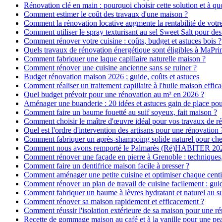
Rénovation clé en main : pourquoi choisir cette solution et à quo
Comment estimer le coût des travaux d'une maison ?
Comment la rénovation locative augmente la rentabilité de votr
Comment utiliser le spray texturisant au sel Sweet Salt pour des
Comment rénover votre cuisine : coûts, budget et astuces bois ?
Quels travaux de rénovation énergétique sont éligibles à MaPr
Comment fabriquer une laque capillaire naturelle maison ?
Comment rénover une cuisine ancienne sans se ruiner ?
Budget rénovation maison 2026 : guide, coûts et astuces
Comment réaliser un traitement capillaire à l'huile maison effica
Quel budget prévoir pour une rénovation au m² en 2026 ?
Aménager une buanderie : 20 idées et astuces gain de place pour
Comment faire un baume fouetté au suif soyeux, fait maison ?
Comment choisir le maître d'œuvre idéal pour vos travaux de r
Quel est l'ordre d'intervention des artisans pour une rénovation 
Comment fabriquer un après-shampoing solide naturel pour ch
Comment nous avons remporté le Palmarès (Ré)HABITER 2025 :
Comment rénover une façade en pierre à Grenoble : techniques, 
Comment faire un dentifrice maison facile à presser ?
Comment aménager une petite cuisine et optimiser chaque centi
Comment rénover un plan de travail de cuisine facilement : gui
Comment fabriquer un baume à lèvres hydratant et naturel au su
Comment rénover sa maison rapidement et efficacement ?
Comment réussir l'isolation extérieure de sa maison pour une r
Recette de gommage maison au café et à la vanille pour une p