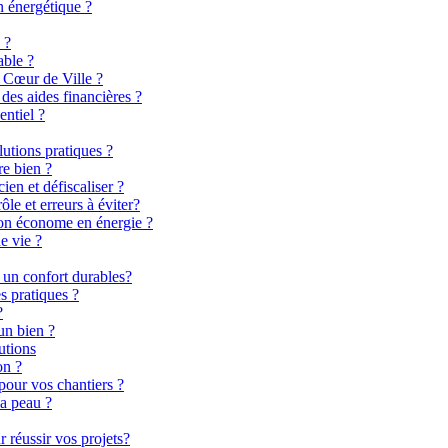
n énergétique ?
 ?
able ?
 Cœur de Ville ?
es aides financières ?
entiel ?
lutions pratiques ?
re bien ?
en et défiscaliser ?
le et erreurs à éviter?
son économe en énergie ?
e vie ?
 un confort durables?
s pratiques ?
?
un bien ?
utions
on ?
pour vos chantiers ?
la peau ?
 réussir vos projets?