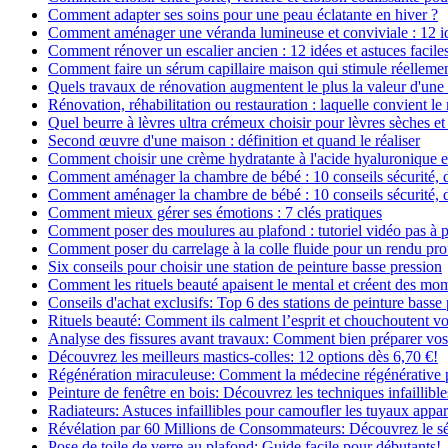
Comment adapter ses soins pour une peau éclatante en hiver ?
Comment aménager une véranda lumineuse et conviviale : 12 i
Comment rénover un escalier ancien : 12 idées et astuces facile
Comment faire un sérum capillaire maison qui stimule réelleme
Quels travaux de rénovation augmentent le plus la valeur d'une
Rénovation, réhabilitation ou restauration : laquelle convient 
Quel beurre à lèvres ultra crémeux choisir pour lèvres sèches et
Second œuvre d'une maison : définition et quand le réaliser
Comment choisir une crème hydratante à l'acide hyaluronique e
Comment aménager la chambre de bébé : 10 conseils sécurité, 
Comment aménager la chambre de bébé : 10 conseils sécurité, 
Comment mieux gérer ses émotions : 7 clés pratiques
Comment poser des moulures au plafond : tutoriel vidéo pas à p
Comment poser du carrelage à la colle fluide pour un rendu pro
Six conseils pour choisir une station de peinture basse pression
Comment les rituels beauté apaisent le mental et créent des mom
Conseils d'achat exclusifs: Top 6 des stations de peinture basse
Rituels beauté: Comment ils calment l’esprit et chouchoutent v
Analyse des fissures avant travaux: Comment bien préparer vos
Découvrez les meilleurs mastics-colles: 12 options dès 6,70 €!
Régénération miraculeuse: Comment la médecine régénérative pe
Peinture de fenêtre en bois: Découvrez les techniques infaillibles
Radiateurs: Astuces infaillibles pour camoufler les tuyaux appar
Révélation par 60 Millions de Consommateurs: Découvrez le sé
Pose de toile de verre au plafond: Guide facile pour débutants!