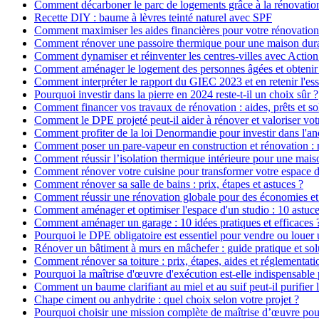
Comment décarboner le parc de logements grâce à la rénovatio
Recette DIY : baume à lèvres teinté naturel avec SPF
Comment maximiser les aides financières pour votre rénovation
Comment rénover une passoire thermique pour une maison dur
Comment dynamiser et réinventer les centres-villes avec Action
Comment aménager le logement des personnes âgées et obtenir d
Comment interpréter le rapport du GIEC 2023 et en retenir l'ess
Pourquoi investir dans la pierre en 2024 reste-t-il un choix sûr ?
Comment financer vos travaux de rénovation : aides, prêts et so
Comment le DPE projeté peut-il aider à rénover et valoriser vot
Comment profiter de la loi Denormandie pour investir dans l'anci
Comment poser un pare-vapeur en construction et rénovation : rô
Comment réussir l’isolation thermique intérieure pour une mai
Comment rénover votre cuisine pour transformer votre espace d
Comment rénover sa salle de bains : prix, étapes et astuces ?
Comment réussir une rénovation globale pour des économies et
Comment aménager et optimiser l'espace d'un studio : 10 astuce
Comment aménager un garage : 10 idées pratiques et efficaces 
Pourquoi le DPE obligatoire est essentiel pour vendre ou louer 
Rénover un bâtiment à murs en mâchefer : guide pratique et sol
Comment rénover sa toiture : prix, étapes, aides et réglementati
Pourquoi la maîtrise d'œuvre d'exécution est-elle indispensable 
Comment un baume clarifiant au miel et au suif peut-il purifier 
Chape ciment ou anhydrite : quel choix selon votre projet ?
Pourquoi choisir une mission complète de maîtrise d’œuvre pour