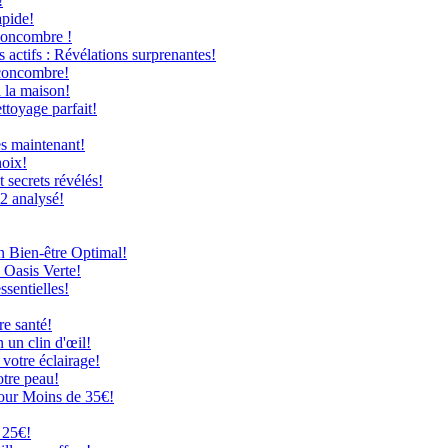
!
apide!
Concombre !
 actifs : Révélations surprenantes!
 concombre!
à la maison!
ttoyage parfait!
ès maintenant!
hoix!
secrets révélés!
12 analysé!
n Bien-être Optimal!
 Oasis Verte!
ssentielles!
re santé!
 un clin d'œil!
 votre éclairage!
otre peau!
our Moins de 35€!
 25€!