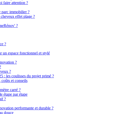
i faire attention ?
e parc immobilier ?
 cheveux effet plage ?
imeRénov' ?
ce ?
 un espace fonctionnel et stylé
énovation ?
?
eveux ?
 les coulisses du projet primé ?
coûts et conseils
mètre carré ?
de étape par étape
if ?
énovation performante et durable ?
eau douce