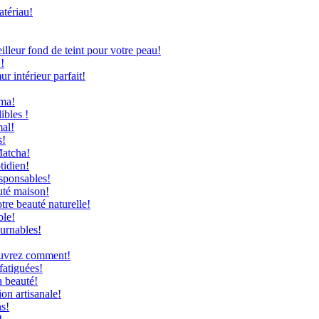
atériau!
leur fond de teint pour votre peau!
!
 intérieur parfait!
uma!
ibles !
mal!
s!
Matcha!
tidien!
sponsables!
uté maison!
re beauté naturelle!
ble!
ournables!
couvrez comment!
fatiguées!
a beauté!
on artisanale!
ns!