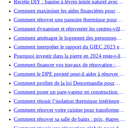
Recette DIY : baume à lèvres teinté naturel avec
SPF
Comment maximiser les aides financières pour
votre rénovation ?
Comment rénover une passoire thermique pour
une maison durable ?
Comment dynamiser et réinventer les centres-villes
avec Action Cœur de Ville ?
Comment aménager le logement des personnes
âgées et obtenir des aides financières ?
Comment interpréter le rapport du GIEC 2023 et
en retenir l'essentiel ?
Pourquoi investir dans la pierre en 2024 reste-t-il
un choix sûr ?
Comment financer vos travaux de rénovation :
aides, prêts et solutions pratiques ?
Comment le DPE projeté peut-il aider à rénover et
valoriser votre bien ?
Comment profiter de la loi Denormandie pour
investir dans l'ancien et défiscaliser ?
Comment poser un pare-vapeur en construction et
rénovation : rôle et erreurs à éviter?
Comment réussir l’isolation thermique intérieure
pour une maison économe en énergie ?
Comment rénover votre cuisine pour transformer
votre espace de vie ?
Comment rénover sa salle de bains : prix, étapes et
astuces ?