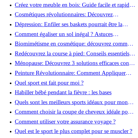
pour transformer votre bien-être!
Créez votre meuble en bois: Guide facile et rapide
pour débutants!
Cosmétiques révolutionnaires: Découvrez
comment les fermes verticales transforment la
Dépression: Enfiler ses baskets pourrait être la
beauté!
solution!
Comment égaliser un sol inégal ? Astuces
infaillibles pour réussir !
Biomimétisme en cosmétique: découvrez comment
la nature inspire l'avenir des soins beauté!
Redécouvrez la course à pied: Conseils essentiels
pour reprendre!
Ménopause: Découvrez 3 solutions efficaces contre
les bouffées de chaleur!
Peinture Révolutionnaire: Comment Appliquer
Deux Couleurs Sur Une Porte!
Quel sport est fait pour moi ?
Habiller bébé pendant la fièvre : les bases
Quels sont les meilleurs sports idéaux pour mon
enfant ?
Comment choisir la coupe de cheveux idéale pour
votre visage ?
Comment utiliser votre assurance voyage ?
Quel est le sport le plus complet pour se muscler ?