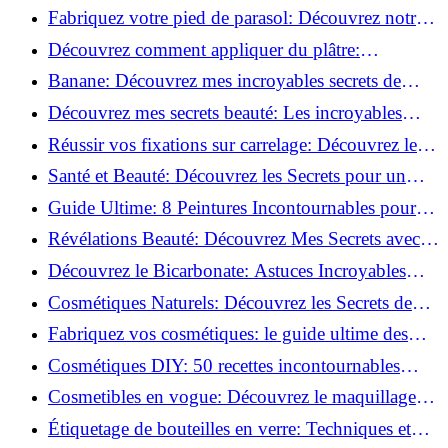
Découvrez le meilleur fond de teint pour votre
Fabriquez votre pied de parasol: Découvrez notre
peau!
tutoriel facile !
Découvrez comment appliquer du plâtre:
Techniques pour un mur intérieur parfait!
Banane: Découvrez mes incroyables secrets de
beauté!
Découvrez mes secrets beauté: Les incroyables
vertus du curcuma!
Réussir vos fixations sur carrelage: Découvrez les
astuces infaillibles !
Santé et Beauté: Découvrez les Secrets pour un
Bien-être Optimal!
Guide Ultime: 8 Peintures Incontournables pour
Bois Extérieurs!
Révélations Beauté: Découvrez Mes Secrets avec le
Thé Vert Matcha!
Découvrez le Bicarbonate: Astuces Incroyables
pour Votre Quotidien!
Cosmétiques Naturels: Découvrez les Secrets de
Beauté Éco-responsables!
Fabriquez vos cosmétiques: le guide ultime des
produits de beauté maison!
Cosmétiques DIY: 50 recettes incontournables
pour sublimer votre beauté naturelle!
Cosmetibles en vogue: Découvrez le maquillage
100% comestible!
Étiquetage de bouteilles en verre: Techniques et