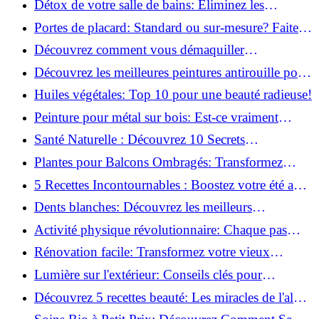
Détox de votre salle de bains: Éliminez les
ingrédients nocifs dès maintenant!
Portes de placard: Standard ou sur-mesure? Faites
le meilleur choix!
Découvrez comment vous démaquiller
naturellement: Astuces et secrets révélés!
Découvrez les meilleures peintures antirouille pour
le fer: Top 12 analysé!
Huiles végétales: Top 10 pour une beauté radieuse!
Peinture pour métal sur bois: Est-ce vraiment
possible?
Santé Naturelle : Découvrez 10 Secrets
Incontournables pour un Bien-être Optimal!
Plantes pour Balcons Ombragés: Transformez
votre Terrasse en Oasis Verte!
5 Recettes Incontournables : Boostez votre été avec
des huiles essentielles!
Dents blanches: Découvrez les meilleurs
ingrédients naturels!
Activité physique révolutionnaire: Chaque pas
compte pour votre santé!
Rénovation facile: Transformez votre vieux
parquet irrégulier en un clin d'œil!
Lumière sur l'extérieur: Conseils clés pour
concevoir et installer votre éclairage!
Découvrez 5 recettes beauté: Les miracles de l'aloe
vera pour votre peau!