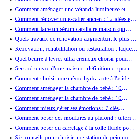
en hiver ?
Comment aménager une véranda lumineuse et
conviviale : 12 idées déco
Comment rénover un escalier ancien : 12 idées et
astuces faciles pas à pas
Comment faire un sérum capillaire maison qui
stimule réellement la pousse des cheveux ?
Quels travaux de rénovation augmentent le plus la
valeur d'une maison pour la revente ?
Rénovation, réhabilitation ou restauration : laquelle
convient le mieux à mon logement ?
Quel beurre à lèvres ultra crémeux choisir pour
lèvres sèches et gercées?
Second œuvre d'une maison : définition et quand
le réaliser
Comment choisir une crème hydratante à l'acide
hyaluronique et niacinamide ?
Comment aménager la chambre de bébé : 10
conseils sécurité, déco et rangement
Comment aménager la chambre de bébé : 10
conseils sécurité, déco et rangement
Comment mieux gérer ses émotions : 7 clés
pratiques
Comment poser des moulures au plafond : tutoriel
vidéo pas à pas ?
Comment poser du carrelage à la colle fluide pour
un rendu professionnel ?
Six conseils pour choisir une station de peinture