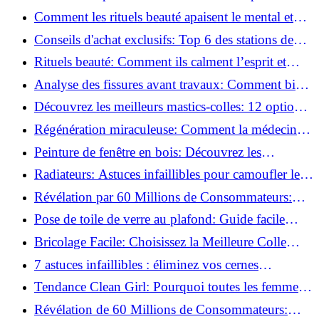
basse pression
Comment les rituels beauté apaisent le mental et
créent des moments pour soi ?
Conseils d'achat exclusifs: Top 6 des stations de
peinture basse pression incontournables!
Rituels beauté: Comment ils calment l’esprit et
chouchoutent votre âme!
Analyse des fissures avant travaux: Comment bien
préparer vos surfaces!
Découvrez les meilleurs mastics-colles: 12 options
dès 6,70 €!
Régénération miraculeuse: Comment la médecine
régénérative peut restaurer votre confiance!
Peinture de fenêtre en bois: Découvrez les
techniques infaillibles pour un résultat parfait!
Radiateurs: Astuces infaillibles pour camoufler les
tuyaux apparents!
Révélation par 60 Millions de Consommateurs:
Découvrez le sérum anti-rides numéro un!
Pose de toile de verre au plafond: Guide facile
pour débutants!
Bricolage Facile: Choisissez la Meilleure Colle
pour Chaque Matériau!
7 astuces infaillibles : éliminez vos cernes
rapidement !
Tendance Clean Girl: Pourquoi toutes les femmes
l'adoptent?
Révélation de 60 Millions de Consommateurs: