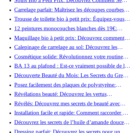
Soins Bio à Petit Prix: Découvrez Comment Se
Chouchouter Pour Moins de 35€!
Carrelage parfait: Maîtrisez les découpes courbes
facilement!
Trousse de toilette bio à petit prix: Équipez-vous
pour moins de 25€!
12 peintures monocouches blanches dès 19€:
Découvrez les meilleures offres!
Maquillage bio à petit prix: Découvrez comment
s'équiper pour moins de 50€!
Calepinage de carrelage au sol: Découvrez les
astuces incontournables!
Cosmétique solide: Révolutionnez votre routine
beauté pour zéro déchet!
BA 13 au plafond : Est-ce vraiment possible de les
coller ?
Découverte Beauté du Mois: Les Secrets du Green
Glamour !
Posez facilement des plaques de polystyrène:
Transformez votre plafond sans effort !
Révélations beauté: Découvrez les vertus
insoupçonnées de l'huile de coco!
Révélés: Découvrez mes secrets de beauté avec
l'huile de ricin!
Installation facile et rapide: Comment raccorder un
luminaire au plafond!
Découvrez les secrets de l’huile d’amande douce :
Pourquoi vous devez l'adopter!
Dressing parfait: Découvrez les secrets pour un