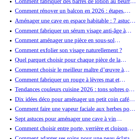
Comment fabriquer des barres de lotion au beurre
de karité ?
Comment rénover un balcon en 2026 : étapes,
budget et matériaux ?
Aménager une cave en espace habitable : 7 astuces
essentielles
Comment fabriquer un sérum visage anti-âge à
l'huile de rose musquée ?
Comment aménager une pièce en sous-sol
efficacement ?
Comment exfolier son visage naturellement ?
Quel parquet choisir pour chaque pièce de la
maison ?
Comment choisir le meilleur maître d’œuvre à
Grenoble en 2026 ?
Comment fabriquer un rouge à lèvres mat et
hydratant fait maison ?
Tendances couleurs cuisine 2026 : tons sobres ou
colorés, que choisir ?
Dix idées déco pour aménager un petit coin café
chez soi
Comment faire une vapeur faciale aux herbes pour
une peau plus saine et rajeunie ?
Sept astuces pour aménager une cave à vin
naturelle chez soi
Comment choisir entre porte, verrière et cloison
coulissante pour séparer vos pièces ?
Comment adapter ses soins pour une peau éclatante