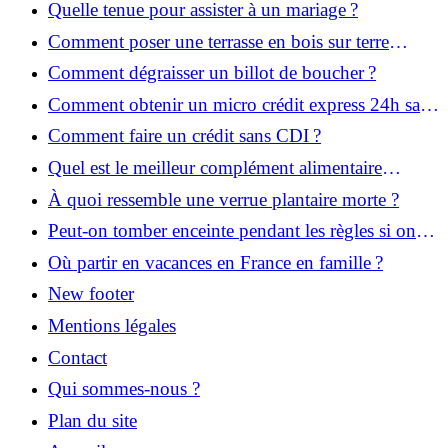
Quelle tenue pour assister à un mariage ?
Comment poser une terrasse en bois sur terre
battue ?
Comment dégraisser un billot de boucher ?
Comment obtenir un micro crédit express 24h sans
justificatif ?
Comment faire un crédit sans CDI ?
Quel est le meilleur complément alimentaire
cheveux efficace ? Notre avis dans cet article
À quoi ressemble une verrue plantaire morte ?
Peut-on tomber enceinte pendant les règles si on
prend la pilule ?
Où partir en vacances en France en famille ?
New footer
Mentions légales
Contact
Qui sommes-nous ?
Plan du site