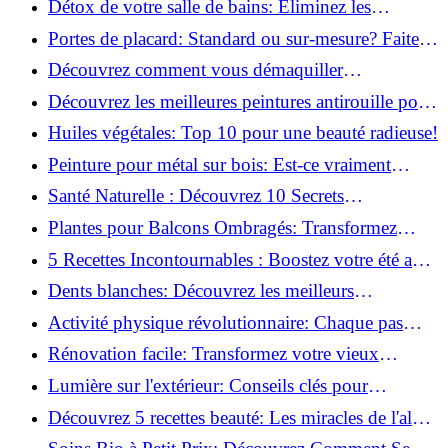
Détox de votre salle de bains: Éliminez les
ingrédients nocifs dès maintenant!
Portes de placard: Standard ou sur-mesure? Faites
le meilleur choix!
Découvrez comment vous démaquiller
naturellement: Astuces et secrets révélés!
Découvrez les meilleures peintures antirouille pour
le fer: Top 12 analysé!
Huiles végétales: Top 10 pour une beauté radieuse!
Peinture pour métal sur bois: Est-ce vraiment
possible?
Santé Naturelle : Découvrez 10 Secrets
Incontournables pour un Bien-être Optimal!
Plantes pour Balcons Ombragés: Transformez
votre Terrasse en Oasis Verte!
5 Recettes Incontournables : Boostez votre été avec
des huiles essentielles!
Dents blanches: Découvrez les meilleurs
ingrédients naturels!
Activité physique révolutionnaire: Chaque pas
compte pour votre santé!
Rénovation facile: Transformez votre vieux
parquet irrégulier en un clin d'œil!
Lumière sur l'extérieur: Conseils clés pour
concevoir et installer votre éclairage!
Découvrez 5 recettes beauté: Les miracles de l'aloe
vera pour votre peau!