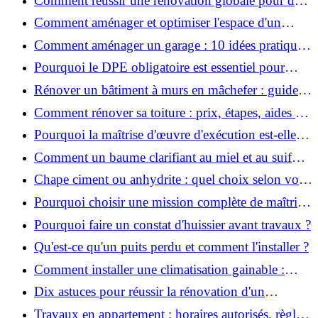
Comment réussir une rénovation globale pour des
économies et un confort durables?
Comment aménager et optimiser l'espace d'un
studio : 10 astuces pratiques ?
Comment aménager un garage : 10 idées pratiques
et efficaces ?
Pourquoi le DPE obligatoire est essentiel pour
vendre ou louer un bien ?
Rénover un bâtiment à murs en mâchefer : guide
pratique et solutions
Comment rénover sa toiture : prix, étapes, aides et
réglementation ?
Pourquoi la maîtrise d'œuvre d'exécution est-elle
indispensable pour vos chantiers ?
Comment un baume clarifiant au miel et au suif
peut-il purifier la peau ?
Chape ciment ou anhydrite : quel choix selon votre
projet ?
Pourquoi choisir une mission complète de maîtrise
d’œuvre pour réussir vos projets?
Pourquoi faire un constat d'huissier avant travaux ?
Qu'est-ce qu'un puits perdu et comment l'installer ?
Comment installer une climatisation gainable :
coût, étapes et conseils ?
Dix astuces pour réussir la rénovation d'un
appartement
Travaux en appartement : horaires autorisés, règles