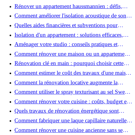
2026 ?
Rénover un appartement haussmannien : défis,
conseils pratiques et estimation des prix
Comment améliorer l'isolation acoustique de son
appartement ?
Quelles aides financières et subventions pour
rénover votre appartement en 2026 ?
Isolation d'un appartement : solutions efficaces,
prix et conseils
Aménager votre studio : conseils pratiques et
erreurs à éviter
Comment rénover une maison ou un appartement
avec 50 000 € : budget, étapes et astuces ?
Rénovation clé en main : pourquoi choisir cette
solution et à quoi faire attention ?
Comment estimer le coût des travaux d'une maison
?
Comment la rénovation locative augmente la
rentabilité de votre parc immobilier ?
Comment utiliser le spray texturisant au sel Sweet
Salt pour des cheveux effet plage ?
Comment rénover votre cuisine : coûts, budget et
astuces bois ?
Quels travaux de rénovation énergétique sont
éligibles à MaPrimeRénov' ?
Comment fabriquer une laque capillaire naturelle
maison ?
Comment rénover une cuisine ancienne sans se