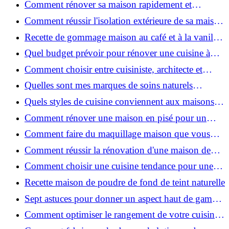
Comment rénover sa maison rapidement et
efficacement ?
Comment réussir l'isolation extérieure de sa maison
pour une rénovation performante et durable ?
Recette de gommage maison au café et à la vanille
pour une peau douce
Quel budget prévoir pour rénover une cuisine à
Voiron en 2026 : coûts et aides locales ?
Comment choisir entre cuisiniste, architecte et
contractant général à Voiron ?
Quelles sont mes marques de soins naturels
préférées ?
Quels styles de cuisine conviennent aux maisons et
appartements du Voironnais ?
Comment rénover une maison en pisé pour un
habitat sain et performant ?
Comment faire du maquillage maison que vous
utiliserez vraiment ?
Comment réussir la rénovation d'une maison de
ville en 2026 ?
Comment choisir une cuisine tendance pour une
rénovation en 2026 ?
Recette maison de poudre de fond de teint naturelle
Sept astuces pour donner un aspect haut de gamme
à votre cuisine
Comment optimiser le rangement de votre cuisine
et gagner de la place ?