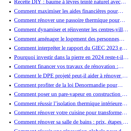
Recette DIY : baume à lèvres teinté naturel avec
SPF
Comment maximiser les aides financières pour
votre rénovation ?
Comment rénover une passoire thermique pour
une maison durable ?
Comment dynamiser et réinventer les centres-villes
avec Action Cœur de Ville ?
Comment aménager le logement des personnes
âgées et obtenir des aides financières ?
Comment interpréter le rapport du GIEC 2023 et
en retenir l'essentiel ?
Pourquoi investir dans la pierre en 2024 reste-t-il
un choix sûr ?
Comment financer vos travaux de rénovation :
aides, prêts et solutions pratiques ?
Comment le DPE projeté peut-il aider à rénover et
valoriser votre bien ?
Comment profiter de la loi Denormandie pour
investir dans l'ancien et défiscaliser ?
Comment poser un pare-vapeur en construction et
rénovation : rôle et erreurs à éviter?
Comment réussir l’isolation thermique intérieure
pour une maison économe en énergie ?
Comment rénover votre cuisine pour transformer
votre espace de vie ?
Comment rénover sa salle de bains : prix, étapes et
astuces ?