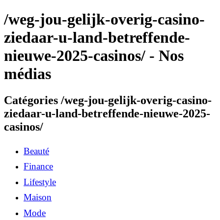
/weg-jou-gelijk-overig-casino-
ziedaar-u-land-betreffende-
nieuwe-2025-casinos/ - Nos
médias
Catégories /weg-jou-gelijk-overig-casino-
ziedaar-u-land-betreffende-nieuwe-2025-
casinos/
Beauté
Finance
Lifestyle
Maison
Mode