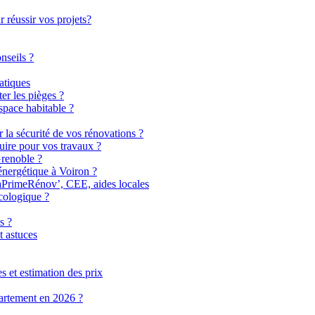
 réussir vos projets?
nseils ?
atiques
er les pièges ?
pace habitable ?
r la sécurité de vos rénovations ?
uire pour vos travaux ?
Grenoble ?
énergétique à Voiron ?
MaPrimeRénov’, CEE, aides locales
cologique ?
s ?
t astuces
 et estimation des prix
partement en 2026 ?