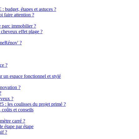
 budget, étapes et astuces ?
i faire attention ?
e parc immobilier ?
 cheveux effet plage ?
imeRénov' ?
ce ?
 un espace fonctionnel et stylé
énovation ?
?
eveux ?
 les coulisses du projet primé ?
coûts et conseils
mètre carré ?
de étape par étape
if ?