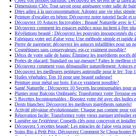
Créez vos propres parfums: Découvrez les secrets de la fabricati
Dimensions Clés: Tout savoir pour aménager votre salle de bai
Dites adieu à la surconsommation: Adoptez une vie plus simple
Peinture d'escalier en béton: Découvrez notre tutoriel facile et r
Découvrez 10 Astuces Incroyables : Beauté Naturelle avec le 
Découvrez comment les espaces publics nous incitent à être plus
Révélations beauté : Découvrez les pouvoirs insoupçonnés du
Fabriquez votre gel d'aloe vera: Une méthode simple et rapide 
Pierre de parement: découvrez les astuces infaillibles pour un ne
Cosmétiques sans conservateurs: est-ce vraiment possible?
Détox de votre salle de bains: Éliminez les ingrédients nocifs d
Portes de placard: Standard ou sur-mesure? Faites le meilleur c
Découvrez comment vous démaquiller naturellement: Astuces et 
Découvrez les meilleures peintures antirouille pour le fer: Top 
Huiles végétales: Top 10 pour une beauté radieuse!
Peinture pour métal sur bois: Est-ce vraiment possible?
Santé Naturelle : Découvrez 10 Secrets Incontournables pour u
Plantes pour Balcons Ombragés: Transformez votre Terrasse en
5 Recettes Incontournables : Boostez votre été avec des huiles e
Dents blanches: Découvrez les meilleurs ingrédients naturels!
Activité physique révolutionnaire: Chaque pas compte pour vot
Rénovation facile: Transformez votre vieux parquet irrégulier en
Lumière sur l'extérieur: Conseils clés pour concevoir et installer
Découvrez 5 recettes beauté: Les miracles de l'aloe vera pour v
Soins Bio à Petit Prix: Découvrez Comment Se Chouchouter P