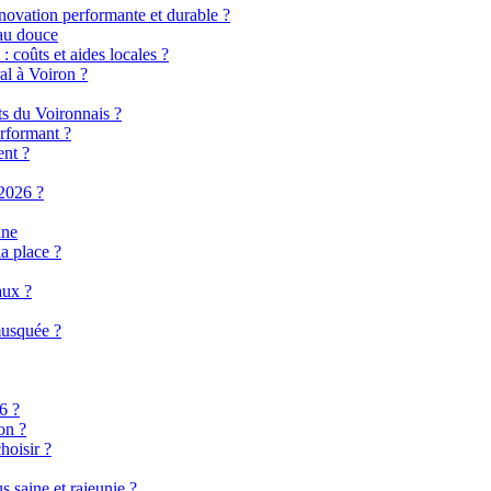
énovation performante et durable ?
eau douce
 coûts et aides locales ?
al à Voiron ?
ts du Voironnais ?
rformant ?
ent ?
2026 ?
ine
a place ?
aux ?
musquée ?
6 ?
on ?
hoisir ?
 saine et rajeunie ?