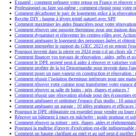
Expatrié : comment préparer votre retour en France et rénover v
Professionnel ou faire soi-même : comment choisir pour votre r
Comment décarboner le parc de logements grâce à la rénovatio
Recette DIY : baume à lèvres teinté naturel avec SPF
Comment maximiser les aides financières pour votre rénovation
Comment rénover une passoire thermique pour une maison dur
Comment dynamiser et réinventer les centres-villes avec Action
Comment aménager le logement des personnes âgées et obtenir d
Comment interpréter le rapport du GIEC 2023 et en retenir l'ess
Pourquoi investir dans la pierre en 2024 reste-t-il un choix sûr ?
Comment financer vos travaux de rénovation : aides, prêts et so
Comment le DPE projeté peut-il aider à rénover et valoriser vot
Comment profiter de la loi Denormandie pour investir dans l'anci
Comment poser un pare-vapeur en construction et rénovation : rô
Comment réussir l’isolation thermique intérieure pour une mai
Comment rénover votre cuisine pour transformer votre espace d
Comment rénover sa salle de bains : prix, étapes et astuces ?
Comment réussir une rénovation globale pour des économies et
Comment aménager et optimiser l'espace d'un studio : 10 astuce
Comment aménager un garage : 10 idées pratiques et efficaces 
Pourquoi le DPE obligatoire est essentiel pour vendre ou louer 
Rénover un bâtiment à murs en mâchefer : guide pratique et sol
Comment rénover sa toiture : prix, étapes, aides et réglementati
Pourquoi la maîtrise d'œuvre d'exécution est-elle indispensable 
Comment un baume clarifiant au miel et au suif peut-il purifier 