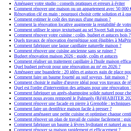
Aménager votre studio : conseils pratiques et erreurs à éviter
Comment rénover une maison ou un appartement avec 50 000 € :
Rénovation clé en main : pourquoi choisir cette solution et à quo
Comment estimer le coût des travaux d'une maison ?
Comment la rénovation locative augmente la rentabilité de votr
Comment utiliser le spray texturisant au sel Sweet Salt pour des
Comment rénover votre cuisine : coûts, budget et astuces bois ?
Quels travaux de rénovation énergétique sont éligibles à MaPr
Comment fabriquer une laque capillaire naturelle maison ?
Comment rénover une cuisine ancienne sans se ruiner ?
Budget rénovation maison 2026 : guide, coûts et astuces
Comment réaliser un traitement capillaire à l'huile maison effica
Quel budget prévoir pour une rénovation au m² en 2026 ?
Aménager une buanderie : 20 idées et astuces gain de place pour
Comment faire un baume fouetté au suif soyeux, fait maison ?
Comment choisir le maître d'œuvre idéal pour vos travaux de r
Quel est l'ordre d'intervention des artisans pour une rénovation 
Comment fabriquer un après-shampoing solide naturel pour ch
Comment nous avons remporté le Palmarès (Ré)HABITER 2025 :
Comment rénover une façade en pierre à Grenoble : techniques, 
Comment faire un dentifrice maison facile à presser ?
Comment aménager une petite cuisine et optimiser chaque centi
Comment rénover un plan de travail de cuisine facilement : gui
Comment fabriquer un baume à lèvres hydratant et naturel au su
Comment rénover sa maison rapidement et efficacement ?