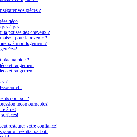
r séparer vos pièces ?
dées déco
s pas à pas
nt la pousse des cheveux ?
 maison pour la revente ?
le mieux à mon logement ?
 gercées?
t niacinamide ?
déco et rangement
déco et rangement
as ?
fessionnel ?
ents pour soi ?
 pression incontournables!
otre âme!
 surfaces!
ut restaurer votre confiance!
 pour un résultat parfait!
ents!