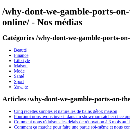
/why-dont-we-gamble-ports-on-th
online/ - Nos médias
Catégories /why-dont-we-gamble-ports-on-th
Beauté
Finance
Lifestyle
Maison
Mode
Santé
Sport
Voyage
Articles /why-dont-we-gamble-ports-on-the-
Cinq recettes simples et naturelles de bains détox maison
Pourquoi nous avons investi dans un showroom-atelier et ce que
Comment nous réduisons les délais de rénovation à 3 mois au l
Comment ça marche pour faire une partie soi-même et nous confi