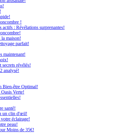
on artisanale!
ns!
!
apide!
Concombre !
 actifs : Révélations surprenantes!
 concombre!
à la maison!
ttoyage parfait!
ès maintenant!
hoix!
secrets révélés!
12 analysé!
n Bien-être Optimal!
 Oasis Verte!
ssentielles!
re santé!
 un clin d'œil!
 votre éclairage!
otre peau!
our Moins de 35€!