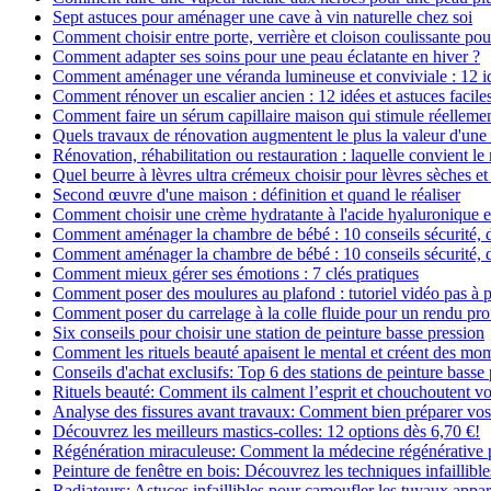
Sept astuces pour aménager une cave à vin naturelle chez soi
Comment choisir entre porte, verrière et cloison coulissante pou
Comment adapter ses soins pour une peau éclatante en hiver ?
Comment aménager une véranda lumineuse et conviviale : 12 i
Comment rénover un escalier ancien : 12 idées et astuces facile
Comment faire un sérum capillaire maison qui stimule réelleme
Quels travaux de rénovation augmentent le plus la valeur d'une
Rénovation, réhabilitation ou restauration : laquelle convient 
Quel beurre à lèvres ultra crémeux choisir pour lèvres sèches et
Second œuvre d'une maison : définition et quand le réaliser
Comment choisir une crème hydratante à l'acide hyaluronique e
Comment aménager la chambre de bébé : 10 conseils sécurité, 
Comment aménager la chambre de bébé : 10 conseils sécurité, 
Comment mieux gérer ses émotions : 7 clés pratiques
Comment poser des moulures au plafond : tutoriel vidéo pas à p
Comment poser du carrelage à la colle fluide pour un rendu pro
Six conseils pour choisir une station de peinture basse pression
Comment les rituels beauté apaisent le mental et créent des mom
Conseils d'achat exclusifs: Top 6 des stations de peinture basse
Rituels beauté: Comment ils calment l’esprit et chouchoutent v
Analyse des fissures avant travaux: Comment bien préparer vos
Découvrez les meilleurs mastics-colles: 12 options dès 6,70 €!
Régénération miraculeuse: Comment la médecine régénérative pe
Peinture de fenêtre en bois: Découvrez les techniques infaillibles
Radiateurs: Astuces infaillibles pour camoufler les tuyaux appar