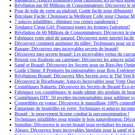
Révélation par 60 Millions de Consommateurs: Découvrez le sé
Pose de toile de verre au plafond: Guide facile pour débutants!
Bricolage Facile: Choisissez la Meilleure Colle pour Chaque M
7 astuces infaillibles : éliminez vos cernes rapidement !
Tendance Clean Girl: Pourquoi toutes les femmes l'adoptent?
Révélation de 60 Millions de Consommateurs: Découvrez le meil
Fabriquez votre pied de parasol: Découvrez notre tutoriel facile 
Découvrez comment appliquer du plâtre: Techniques pour un mur
Banane: Découvrez mes incroyables secrets de beauté!
Découvrez mes secrets beauté: Les incroyables vertus du curc
Réussir vos fixations sur carrelage: Découvrez les astuces infaill
Santé et Beauté: Découvrez les Secrets pour un Bien-être Opti
Guide Ultime: 8 Peintures Incontournables pour Bois Extérieur
Révélations Beauté: Découvrez Mes Secrets avec le Thé Vert 
Découvrez le Bicarbonate: Astuces Incroyables pour Votre Quo
Cosmétiques Naturels: Découvrez les Secrets de Beauté Éco-re
Fabriquez vos cosmétiques: le guide ultime des produits de bea
Cosmétiques DIY: 50 recettes incontournables pour sublimer vot
Cosmetibles en vogue: Découvrez le maquillage 100% comesti
Étiquetage de bouteilles en verre: Techniques et astuces incont
Beauté : le mouvement licorne combat la surconsommation !
Techniques infaillibles pour teindre le bois naturellement: Dé
Spiruline: Découvrez le secret beauté pour revitaliser les peaux 
Algues: Découvrez leurs incroyables bienfaits pour la santé et l