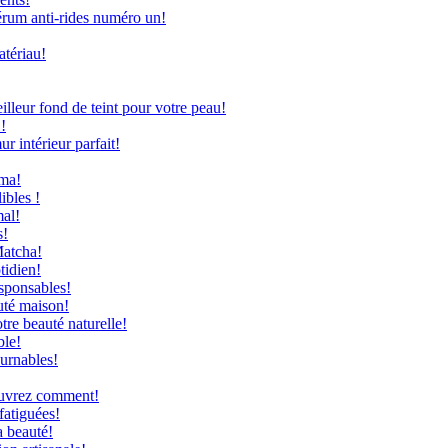
rum anti-rides numéro un!
atériau!
leur fond de teint pour votre peau!
!
 intérieur parfait!
uma!
ibles !
mal!
s!
Matcha!
tidien!
sponsables!
uté maison!
re beauté naturelle!
ble!
ournables!
couvrez comment!
fatiguées!
a beauté!