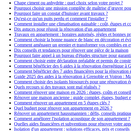
Chape ciment ou anhydrite : quel choix selon votre projet ?
Pourquoi choisir une mission complète de maîtrise d’œuvre pour
Pourquoi faire un constat d'huissier avant travaux ?
Qu'est-ce qu'un puits perdu et comment l'installer ?
Comment installer une climatisation gainable : coût, étapes et co
Dix astuces pour réussir la rénovation d'un appartement
Travaux en appartement : horaires autorisés, règles et bonnes pr
Comment choisir la bonne nuance de blanc en décoration et évit
Comment aménager un grenier et transformer vos combles en es
Dix conseils et tendances pour rénover une pièce de la maison
Pourquoi faire appel à un bureau d'études structure pour garanti
Comment choisir entre déclaration préalable et permis de constr
Comment bénéficier des 6 aides à la rénovation énergétique à 
Comment bénéficier des 7 aides financières pour la rénovation 
Guide 2025 des aides à la rénovation à Grenoble et Voiron : 
Comment choisir des isolants biosourcés pour une rénovation é
Quels recours si des travaux sont mal réalisés ?
Comment rénover une maison en 2026 : étapes, coûts et conseil
Rénover une maison ancienne : guide complet, étapes, budget e
Comment rénover un appartement en 5 étapes clés ?
Quel budget pour rénover son appartement en 2026 ?
Rénover un appartement haussmannien : défis, conseils pratiques
Comment améliorer l'isolation acoustique de son appartement ?
Quelles aides financières et subventions pour rénover votre ap
Isolation d'un appartement : solutions efficaces, prix et conseils