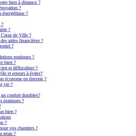
otre bien à distance ?
énovation ?
n énergétique ?
 ?
able ?
 Cœur de Ville ?
es aides financières ?
entiel ?
lutions pratiques ?
re bien ?
en et défiscaliser ?
le et erreurs à éviter?
son économe en énergie ?
e vie ?
 un confort durables?
s pratiques ?
?
un bien ?
utions
on ?
pour vos chantiers ?
la peau ?