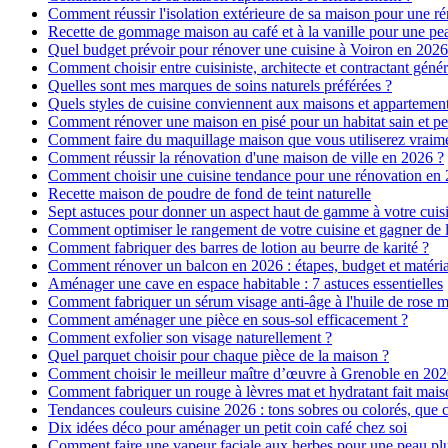
Comment réussir l'isolation extérieure de sa maison pour une r
Recette de gommage maison au café et à la vanille pour une p
Quel budget prévoir pour rénover une cuisine à Voiron en 2026 :
Comment choisir entre cuisiniste, architecte et contractant génér
Quelles sont mes marques de soins naturels préférées ?
Quels styles de cuisine conviennent aux maisons et appartemen
Comment rénover une maison en pisé pour un habitat sain et pe
Comment faire du maquillage maison que vous utiliserez vraim
Comment réussir la rénovation d'une maison de ville en 2026 ?
Comment choisir une cuisine tendance pour une rénovation en 
Recette maison de poudre de fond de teint naturelle
Sept astuces pour donner un aspect haut de gamme à votre cuis
Comment optimiser le rangement de votre cuisine et gagner de l
Comment fabriquer des barres de lotion au beurre de karité ?
Comment rénover un balcon en 2026 : étapes, budget et matéri
Aménager une cave en espace habitable : 7 astuces essentielles
Comment fabriquer un sérum visage anti-âge à l'huile de rose 
Comment aménager une pièce en sous-sol efficacement ?
Comment exfolier son visage naturellement ?
Quel parquet choisir pour chaque pièce de la maison ?
Comment choisir le meilleur maître d’œuvre à Grenoble en 202
Comment fabriquer un rouge à lèvres mat et hydratant fait mais
Tendances couleurs cuisine 2026 : tons sobres ou colorés, que c
Dix idées déco pour aménager un petit coin café chez soi
Comment faire une vapeur faciale aux herbes pour une peau plus