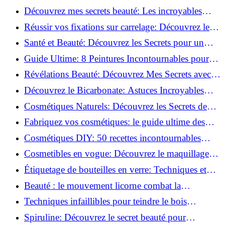
beauté!
Découvrez mes secrets beauté: Les incroyables
vertus du curcuma!
Réussir vos fixations sur carrelage: Découvrez les
astuces infaillibles !
Santé et Beauté: Découvrez les Secrets pour un
Bien-être Optimal!
Guide Ultime: 8 Peintures Incontournables pour
Bois Extérieurs!
Révélations Beauté: Découvrez Mes Secrets avec le
Thé Vert Matcha!
Découvrez le Bicarbonate: Astuces Incroyables
pour Votre Quotidien!
Cosmétiques Naturels: Découvrez les Secrets de
Beauté Éco-responsables!
Fabriquez vos cosmétiques: le guide ultime des
produits de beauté maison!
Cosmétiques DIY: 50 recettes incontournables
pour sublimer votre beauté naturelle!
Cosmetibles en vogue: Découvrez le maquillage
100% comestible!
Étiquetage de bouteilles en verre: Techniques et
astuces incontournables!
Beauté : le mouvement licorne combat la
surconsommation !
Techniques infaillibles pour teindre le bois
naturellement: Découvrez comment!
Spiruline: Découvrez le secret beauté pour