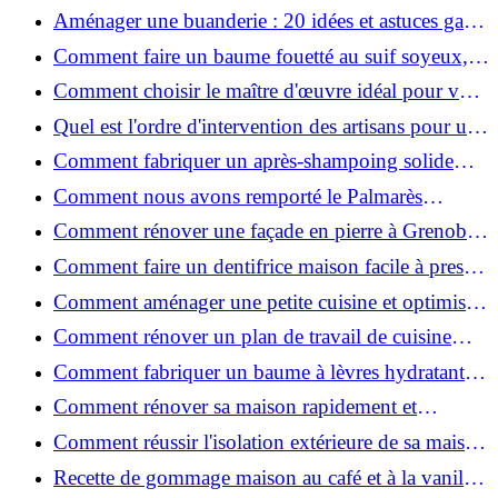
2026 ?
Aménager une buanderie : 20 idées et astuces gain
de place pour un espace fonctionnel et stylé
Comment faire un baume fouetté au suif soyeux,
fait maison ?
Comment choisir le maître d'œuvre idéal pour vos
travaux de rénovation ?
Quel est l'ordre d'intervention des artisans pour une
rénovation ?
Comment fabriquer un après-shampoing solide
naturel pour cheveux ?
Comment nous avons remporté le Palmarès
(Ré)HABITER 2025 : les coulisses du projet primé
Comment rénover une façade en pierre à Grenoble
?
: techniques, coûts et conseils
Comment faire un dentifrice maison facile à presser
?
Comment aménager une petite cuisine et optimiser
chaque centimètre carré ?
Comment rénover un plan de travail de cuisine
facilement : guide étape par étape
Comment fabriquer un baume à lèvres hydratant et
naturel au suif ?
Comment rénover sa maison rapidement et
efficacement ?
Comment réussir l'isolation extérieure de sa maison
pour une rénovation performante et durable ?
Recette de gommage maison au café et à la vanille