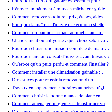
Pourquoi le DPE obligatoire est essentiel pour
vendre ou louer un bien ?
Rénover un bâtiment à murs en mâchefer : guide
pratique et solutions
Comment rénover sa toiture : prix, étapes, aides et
réglementation ?
Pourquoi la maîtrise d'œuvre d'exécution est-elle
indispensable pour vos chantiers ?
Comment un baume clarifiant au miel et au suif
peut-il purifier la peau ?
Chape ciment ou anhydrite : quel choix selon votre
projet ?
Pourquoi choisir une mission complète de maîtrise
d’œuvre pour réussir vos projets?
Pourquoi faire un constat d'huissier avant travaux ?
Qu'est-ce qu'un puits perdu et comment l'installer ?
Comment installer une climatisation gainable :
coût, étapes et conseils ?
Dix astuces pour réussir la rénovation d'un
appartement
Travaux en appartement : horaires autorisés, règles
et bonnes pratiques
Comment choisir la bonne nuance de blanc en
décoration et éviter les pièges ?
Comment aménager un grenier et transformer vos
combles en espace habitable ?
Dix conseils et tendances pour rénover une pièce