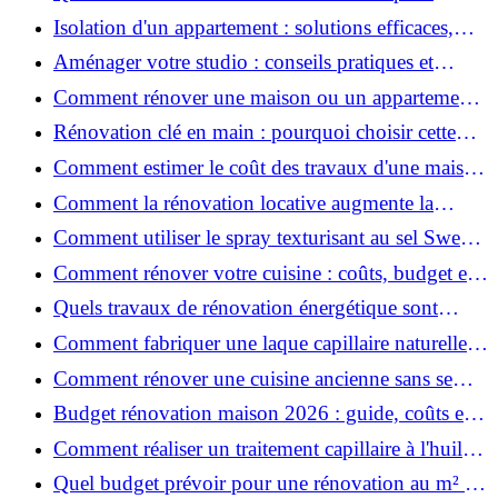
rénover votre appartement en 2026 ?
Isolation d'un appartement : solutions efficaces,
prix et conseils
Aménager votre studio : conseils pratiques et
erreurs à éviter
Comment rénover une maison ou un appartement
avec 50 000 € : budget, étapes et astuces ?
Rénovation clé en main : pourquoi choisir cette
solution et à quoi faire attention ?
Comment estimer le coût des travaux d'une maison
?
Comment la rénovation locative augmente la
rentabilité de votre parc immobilier ?
Comment utiliser le spray texturisant au sel Sweet
Salt pour des cheveux effet plage ?
Comment rénover votre cuisine : coûts, budget et
astuces bois ?
Quels travaux de rénovation énergétique sont
éligibles à MaPrimeRénov' ?
Comment fabriquer une laque capillaire naturelle
maison ?
Comment rénover une cuisine ancienne sans se
ruiner ?
Budget rénovation maison 2026 : guide, coûts et
astuces
Comment réaliser un traitement capillaire à l'huile
maison efficace ?
Quel budget prévoir pour une rénovation au m² en