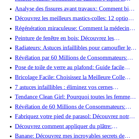
chouchoutent votre âme!
Analyse des fissures avant travaux: Comment bien
préparer vos surfaces!
Découvrez les meilleurs mastics-colles: 12 options
dès 6,70 €!
Régénération miraculeuse: Comment la médecine
régénérative peut restaurer votre confiance!
Peinture de fenêtre en bois: Découvrez les
techniques infaillibles pour un résultat parfait!
Radiateurs: Astuces infaillibles pour camoufler les
tuyaux apparents!
Révélation par 60 Millions de Consommateurs:
Découvrez le sérum anti-rides numéro un!
Pose de toile de verre au plafond: Guide facile
pour débutants!
Bricolage Facile: Choisissez la Meilleure Colle
pour Chaque Matériau!
7 astuces infaillibles : éliminez vos cernes
rapidement !
Tendance Clean Girl: Pourquoi toutes les femmes
l'adoptent?
Révélation de 60 Millions de Consommateurs:
Découvrez le meilleur fond de teint pour votre
Fabriquez votre pied de parasol: Découvrez notre
peau!
tutoriel facile !
Découvrez comment appliquer du plâtre:
Techniques pour un mur intérieur parfait!
Banane: Découvrez mes incroyables secrets de