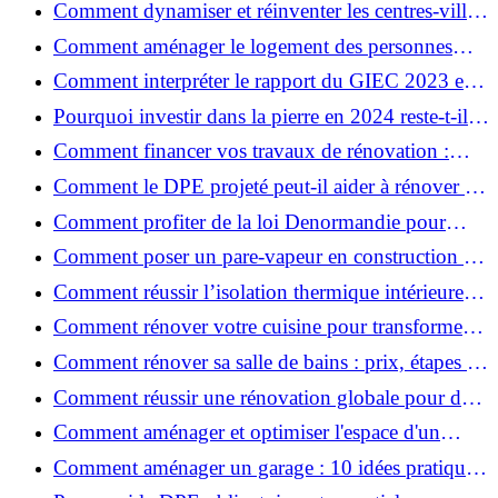
Comment dynamiser et réinventer les centres-villes
avec Action Cœur de Ville ?
Comment aménager le logement des personnes
âgées et obtenir des aides financières ?
Comment interpréter le rapport du GIEC 2023 et
en retenir l'essentiel ?
Pourquoi investir dans la pierre en 2024 reste-t-il
un choix sûr ?
Comment financer vos travaux de rénovation :
aides, prêts et solutions pratiques ?
Comment le DPE projeté peut-il aider à rénover et
valoriser votre bien ?
Comment profiter de la loi Denormandie pour
investir dans l'ancien et défiscaliser ?
Comment poser un pare-vapeur en construction et
rénovation : rôle et erreurs à éviter?
Comment réussir l’isolation thermique intérieure
pour une maison économe en énergie ?
Comment rénover votre cuisine pour transformer
votre espace de vie ?
Comment rénover sa salle de bains : prix, étapes et
astuces ?
Comment réussir une rénovation globale pour des
économies et un confort durables?
Comment aménager et optimiser l'espace d'un
studio : 10 astuces pratiques ?
Comment aménager un garage : 10 idées pratiques
et efficaces ?