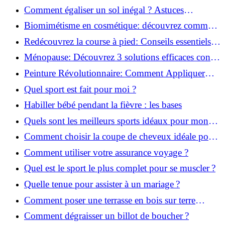
solution!
Comment égaliser un sol inégal ? Astuces
infaillibles pour réussir !
Biomimétisme en cosmétique: découvrez comment
la nature inspire l'avenir des soins beauté!
Redécouvrez la course à pied: Conseils essentiels
pour reprendre!
Ménopause: Découvrez 3 solutions efficaces contre
les bouffées de chaleur!
Peinture Révolutionnaire: Comment Appliquer
Deux Couleurs Sur Une Porte!
Quel sport est fait pour moi ?
Habiller bébé pendant la fièvre : les bases
Quels sont les meilleurs sports idéaux pour mon
enfant ?
Comment choisir la coupe de cheveux idéale pour
votre visage ?
Comment utiliser votre assurance voyage ?
Quel est le sport le plus complet pour se muscler ?
Quelle tenue pour assister à un mariage ?
Comment poser une terrasse en bois sur terre
battue ?
Comment dégraisser un billot de boucher ?