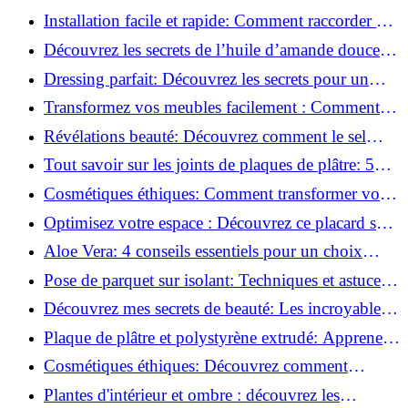
l'huile de ricin!
Installation facile et rapide: Comment raccorder un
luminaire au plafond!
Découvrez les secrets de l’huile d’amande douce :
Pourquoi vous devez l'adopter!
Dressing parfait: Découvrez les secrets pour un
rangement optimal!
Transformez vos meubles facilement : Comment
installer des roulettes en un clin d'œil !
Révélations beauté: Découvrez comment le sel
transforme votre routine!
Tout savoir sur les joints de plaques de plâtre: 5
questions clés pour comprendre les fissures!
Cosmétiques éthiques: Comment transformer votre
routine beauté!
Optimisez votre espace : Découvrez ce placard sous
rampant à portes coulissantes!
Aloe Vera: 4 conseils essentiels pour un choix
parfait!
Pose de parquet sur isolant: Techniques et astuces
pour un sol parfait!
Découvrez mes secrets de beauté: Les incroyables
vertus du raisin!
Plaque de plâtre et polystyrène extrudé: Apprenez
à les coller efficacement!
Cosmétiques éthiques: Découvrez comment
transformer votre routine beauté!
Plantes d'intérieur et ombre : découvrez les