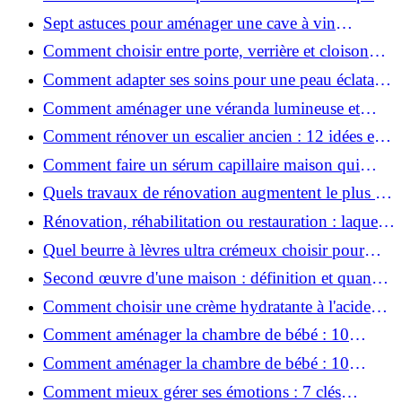
une peau plus saine et rajeunie ?
Sept astuces pour aménager une cave à vin
naturelle chez soi
Comment choisir entre porte, verrière et cloison
coulissante pour séparer vos pièces ?
Comment adapter ses soins pour une peau éclatante
en hiver ?
Comment aménager une véranda lumineuse et
conviviale : 12 idées déco
Comment rénover un escalier ancien : 12 idées et
astuces faciles pas à pas
Comment faire un sérum capillaire maison qui
stimule réellement la pousse des cheveux ?
Quels travaux de rénovation augmentent le plus la
valeur d'une maison pour la revente ?
Rénovation, réhabilitation ou restauration : laquelle
convient le mieux à mon logement ?
Quel beurre à lèvres ultra crémeux choisir pour
lèvres sèches et gercées?
Second œuvre d'une maison : définition et quand
le réaliser
Comment choisir une crème hydratante à l'acide
hyaluronique et niacinamide ?
Comment aménager la chambre de bébé : 10
conseils sécurité, déco et rangement
Comment aménager la chambre de bébé : 10
conseils sécurité, déco et rangement
Comment mieux gérer ses émotions : 7 clés