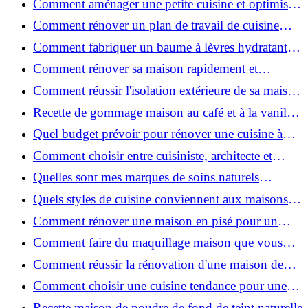
Comment aménager une petite cuisine et optimiser
chaque centimètre carré ?
Comment rénover un plan de travail de cuisine
facilement : guide étape par étape
Comment fabriquer un baume à lèvres hydratant et
naturel au suif ?
Comment rénover sa maison rapidement et
efficacement ?
Comment réussir l'isolation extérieure de sa maison
pour une rénovation performante et durable ?
Recette de gommage maison au café et à la vanille
pour une peau douce
Quel budget prévoir pour rénover une cuisine à
Voiron en 2026 : coûts et aides locales ?
Comment choisir entre cuisiniste, architecte et
contractant général à Voiron ?
Quelles sont mes marques de soins naturels
préférées ?
Quels styles de cuisine conviennent aux maisons et
appartements du Voironnais ?
Comment rénover une maison en pisé pour un
habitat sain et performant ?
Comment faire du maquillage maison que vous
utiliserez vraiment ?
Comment réussir la rénovation d'une maison de
ville en 2026 ?
Comment choisir une cuisine tendance pour une
rénovation en 2026 ?
Recette maison de poudre de fond de teint naturelle