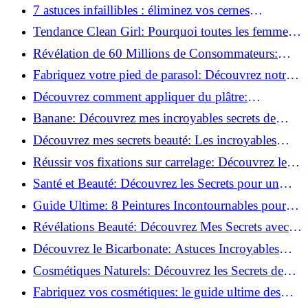
pour Chaque Matériau!
7 astuces infaillibles : éliminez vos cernes
rapidement !
Tendance Clean Girl: Pourquoi toutes les femmes
l'adoptent?
Révélation de 60 Millions de Consommateurs:
Découvrez le meilleur fond de teint pour votre
Fabriquez votre pied de parasol: Découvrez notre
peau!
tutoriel facile !
Découvrez comment appliquer du plâtre:
Techniques pour un mur intérieur parfait!
Banane: Découvrez mes incroyables secrets de
beauté!
Découvrez mes secrets beauté: Les incroyables
vertus du curcuma!
Réussir vos fixations sur carrelage: Découvrez les
astuces infaillibles !
Santé et Beauté: Découvrez les Secrets pour un
Bien-être Optimal!
Guide Ultime: 8 Peintures Incontournables pour
Bois Extérieurs!
Révélations Beauté: Découvrez Mes Secrets avec le
Thé Vert Matcha!
Découvrez le Bicarbonate: Astuces Incroyables
pour Votre Quotidien!
Cosmétiques Naturels: Découvrez les Secrets de
Beauté Éco-responsables!
Fabriquez vos cosmétiques: le guide ultime des
produits de beauté maison!