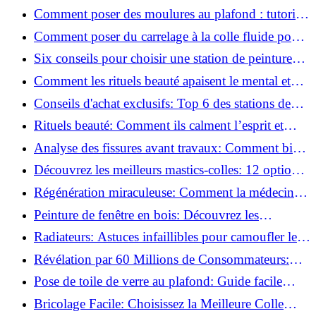
pratiques
Comment poser des moulures au plafond : tutoriel
vidéo pas à pas ?
Comment poser du carrelage à la colle fluide pour
un rendu professionnel ?
Six conseils pour choisir une station de peinture
basse pression
Comment les rituels beauté apaisent le mental et
créent des moments pour soi ?
Conseils d'achat exclusifs: Top 6 des stations de
peinture basse pression incontournables!
Rituels beauté: Comment ils calment l’esprit et
chouchoutent votre âme!
Analyse des fissures avant travaux: Comment bien
préparer vos surfaces!
Découvrez les meilleurs mastics-colles: 12 options
dès 6,70 €!
Régénération miraculeuse: Comment la médecine
régénérative peut restaurer votre confiance!
Peinture de fenêtre en bois: Découvrez les
techniques infaillibles pour un résultat parfait!
Radiateurs: Astuces infaillibles pour camoufler les
tuyaux apparents!
Révélation par 60 Millions de Consommateurs:
Découvrez le sérum anti-rides numéro un!
Pose de toile de verre au plafond: Guide facile
pour débutants!
Bricolage Facile: Choisissez la Meilleure Colle