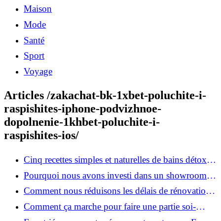
Maison
Mode
Santé
Sport
Voyage
Articles /zakachat-bk-1xbet-poluchite-i-
raspishites-iphone-podvizhnoe-
dopolnenie-1khbet-poluchite-i-
raspishites-ios/
Cinq recettes simples et naturelles de bains détox
maison
Pourquoi nous avons investi dans un showroom-
atelier et ce que cela apporte aux clients
Comment nous réduisons les délais de rénovation à
3 mois au lieu de 6?
Comment ça marche pour faire une partie soi-
même et nous confier le reste ?