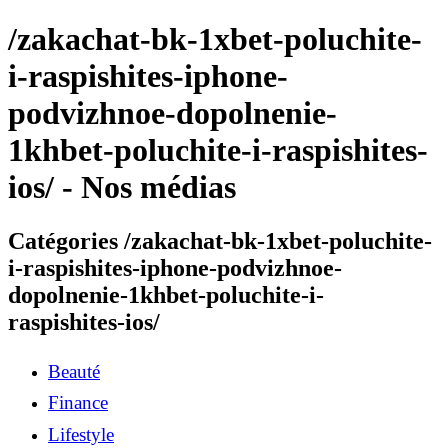
/zakachat-bk-1xbet-poluchite-
i-raspishites-iphone-
podvizhnoe-dopolnenie-
1khbet-poluchite-i-raspishites-
ios/ - Nos médias
Catégories /zakachat-bk-1xbet-poluchite-
i-raspishites-iphone-podvizhnoe-
dopolnenie-1khbet-poluchite-i-
raspishites-ios/
Beauté
Finance
Lifestyle