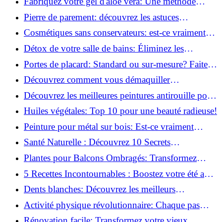
Fabriquez votre gel d'aloe vera: Une méthode
simple et rapide à la maison!
Pierre de parement: découvrez les astuces
infaillibles pour un nettoyage parfait!
Cosmétiques sans conservateurs: est-ce vraiment
possible?
Détox de votre salle de bains: Éliminez les
ingrédients nocifs dès maintenant!
Portes de placard: Standard ou sur-mesure? Faites
le meilleur choix!
Découvrez comment vous démaquiller
naturellement: Astuces et secrets révélés!
Découvrez les meilleures peintures antirouille pour
le fer: Top 12 analysé!
Huiles végétales: Top 10 pour une beauté radieuse!
Peinture pour métal sur bois: Est-ce vraiment
possible?
Santé Naturelle : Découvrez 10 Secrets
Incontournables pour un Bien-être Optimal!
Plantes pour Balcons Ombragés: Transformez
votre Terrasse en Oasis Verte!
5 Recettes Incontournables : Boostez votre été avec
des huiles essentielles!
Dents blanches: Découvrez les meilleurs
ingrédients naturels!
Activité physique révolutionnaire: Chaque pas
compte pour votre santé!
Rénovation facile: Transformez votre vieux