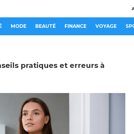
É
MODE
BEAUTÉ
FINANCE
VOYAGE
SP
seils pratiques et erreurs à