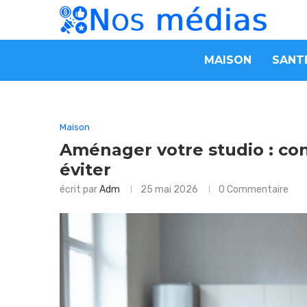
MAISON
SANT
Maison
Aménager votre studio : con
éviter
écrit par
Adm
25 mai 2026
0 Commentaire