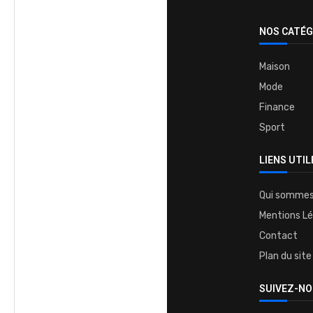
NOS CATÉG
Maison
Mode
Finance
Sport
LIENS UTIL
Qui sommes
Mentions Lé
Contact
Plan du site
SUIVEZ-NO