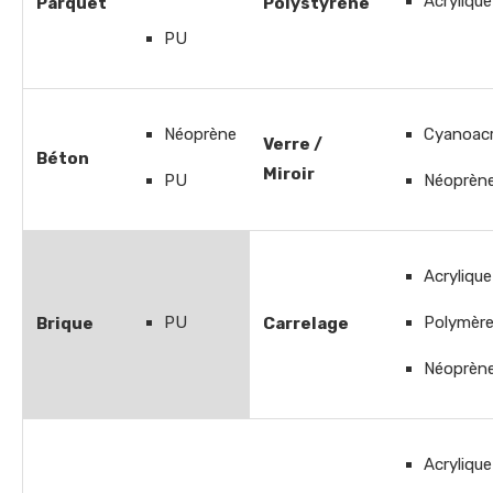
Acrylique
Parquet
Polystyrène
PU
Néoprène
Cyanoacr
Verre /
Béton
Miroir
PU
Néoprèn
Acrylique
PU
Polymèr
Brique
Carrelage
Néoprèn
Acrylique