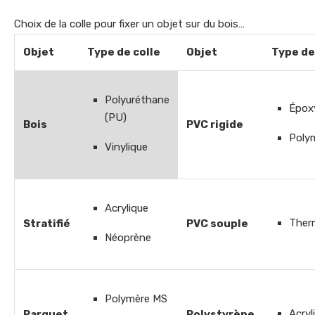
Choix de la colle pour fixer un objet sur du bois…
Objet
Type de colle
Objet
Type de
Polyuréthane
Épox
(PU)
Bois
PVC rigide
Poly
Vinylique
Acrylique
Ther
Stratifié
PVC souple
Néoprène
Polymère MS
Acryl
Parquet
Polystyrène