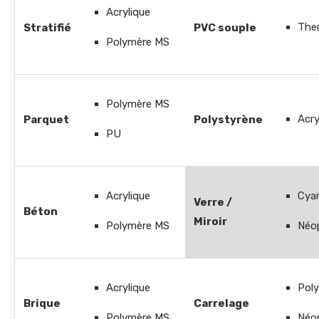
Acrylique
The
Stratifié
PVC souple
Polymère MS
Polymère MS
Acry
Parquet
Polystyrène
PU
Acrylique
Cya
Verre /
Béton
Miroir
Polymère MS
Néo
Acrylique
Pol
Brique
Carrelage
Polymère MS
Néo