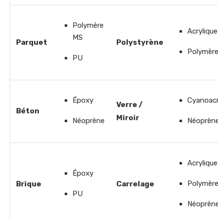
Polymère
Acrylique
MS
Parquet
Polystyrène
Polymèr
PU
Époxy
Cyanoacr
Verre /
Béton
Miroir
Néoprène
Néoprèn
Acrylique
Époxy
Polymèr
Brique
Carrelage
PU
Néoprèn