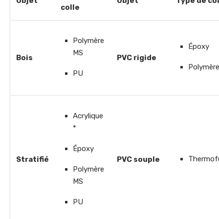
Objet
Objet
Type de col
colle
Polymère
Époxy
MS
Bois
PVC rigide
Polymèr
PU
Acrylique
*
Époxy
Thermofu
Stratifié
PVC souple
Polymère
MS
PU