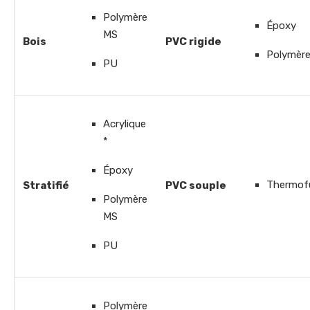
Polymère
Époxy
MS
Bois
PVC rigide
Polymèr
PU
Acrylique
*
Époxy
Thermofu
Stratifié
PVC souple
Polymère
MS
PU
Polymère