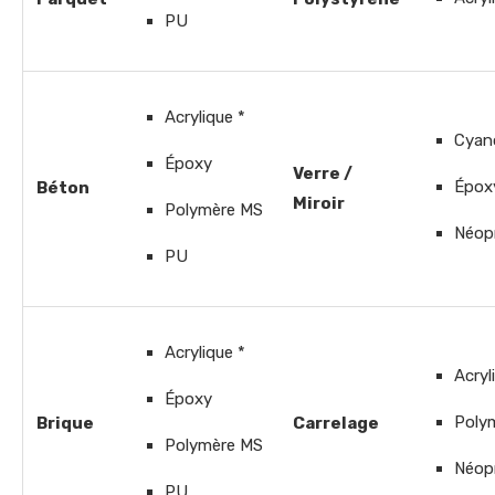
PU
Acrylique *
Cyan
Époxy
Verre /
Épox
Béton
Miroir
Polymère MS
Néop
PU
Acrylique *
Acryl
Époxy
Poly
Brique
Carrelage
Polymère MS
Néop
PU