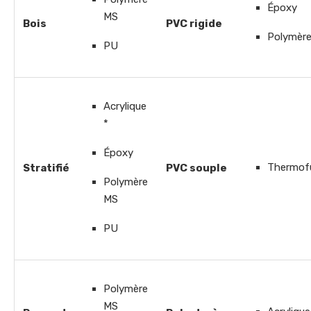
Époxy
MS
Bois
PVC rigide
Polymèr
PU
Acrylique
*
Époxy
Thermofu
Stratifié
PVC souple
Polymère
MS
PU
Polymère
MS