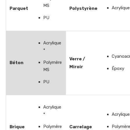
MS
Acrylique
Parquet
Polystyrène
PU
Acrylique
*
Cyanoacr
Verre /
Polymère
Béton
Miroir
Époxy
MS
PU
Acrylique
*
Acrylique
Polymère
Polymèr
Brique
Carrelage