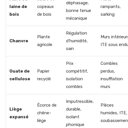
déphasage,
laine de
copeaux
rampants,
bonne tenue
bois
de bois
sarking
mécanique
Régulation
Plante
Murs intérieur
Chanvre
d’humidité,
agricole
ITE sous endu
sain
Prix
Combles
Ouate de
Papier
compétitif,
perdus,
cellulose
recyclé
isolation
insufflation
combles
murs
Imputrescible,
Écorce de
PIèces
Liège
durable,
chêne-
humides, ITE,
expansé
isolant
liège
soubassemen
phonique