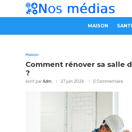
MAISON
SANT
Maison
Comment rénover sa salle de
?
écrit par
Adm
27 juin 2026
0 Commentaire