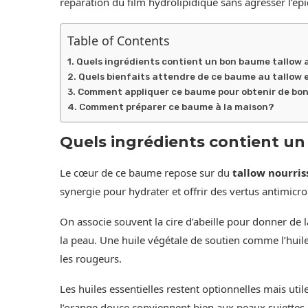
réparation du film hydrolipidique sans agresser l’ép
Table of Contents
Quels ingrédients contient un bon baume tallow 
Quels bienfaits attendre de ce baume au tallow e
Comment appliquer ce baume pour obtenir de bon
Comment préparer ce baume à la maison?
Quels ingrédients contient u
Le cœur de ce baume repose sur du
tallow nourris
synergie pour hydrater et offrir des vertus antimicr
On associe souvent la cire d’abeille pour donner de l
la peau. Une huile végétale de soutien comme l’huile
les rougeurs.
Les huiles essentielles restent optionnelles mais uti
l’orange douce conviennent bien aux peaux sujettes 