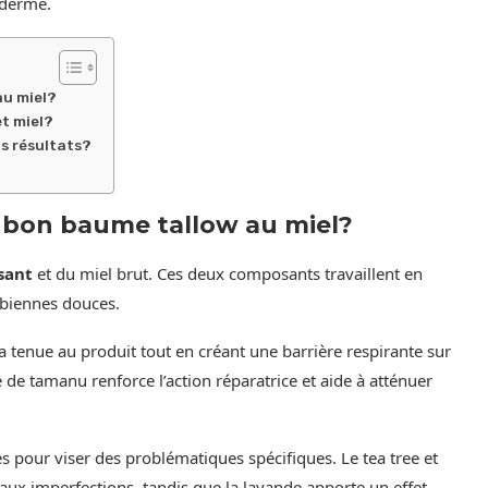
iderme.
au miel?
t miel?
s résultats?
n bon baume tallow au miel?
sant
et du miel brut. Ces deux composants travaillent en
obiennes douces.
a tenue au produit tout en créant une barrière respirante sur
 de tamanu renforce l’action réparatrice et aide à atténuer
les pour viser des problématiques spécifiques. Le tea tree et
aux imperfections, tandis que la lavande apporte un effet