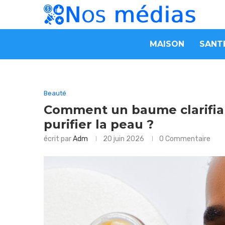
MAISON
SANT
Beauté
Comment un baume clarifiant
purifier la peau ?
écrit par
Adm
20 juin 2026
0 Commentaire