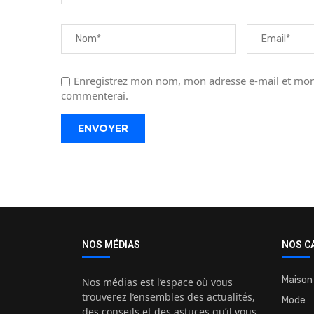
Enregistrez mon nom, mon adresse e-mail et mon 
commenterai.
NOS MÉDIAS
NOS C
Maison
Nos médias est l’espace où vous
trouverez l’ensembles des actualités,
Mode
des conseils et des astuces qu’il vous