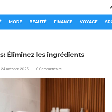
É
MODE
BEAUTÉ
FINANCE
VOYAGE
SP
s: Éliminez les ingrédients
e
24 octobre 2025
0 Commentaire