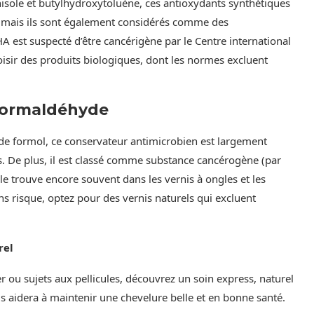
sole et butylhydroxytoluène, ces antioxydants synthétiques
r, mais ils sont également considérés comme des
A est suspecté d’être cancérigène par le Centre international
hoisir des produits biologiques, dont les normes excluent
 formaldéhyde
e formol, ce conservateur antimicrobien est largement
tes. De plus, il est classé comme substance cancérogène (par
le trouve encore souvent dans les vernis à ongles et les
ns risque, optez pour des vernis naturels qui excluent
rel
er ou sujets aux pellicules, découvrez un soin express, naturel
 aidera à maintenir une chevelure belle et en bonne santé.