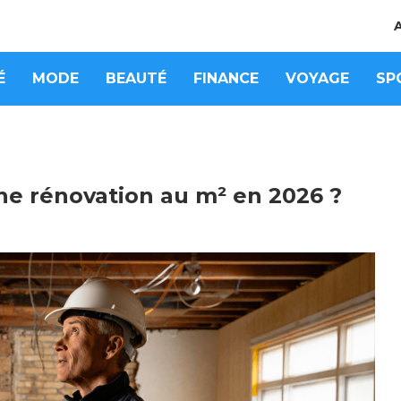
É
MODE
BEAUTÉ
FINANCE
VOYAGE
SP
ne rénovation au m² en 2026 ?