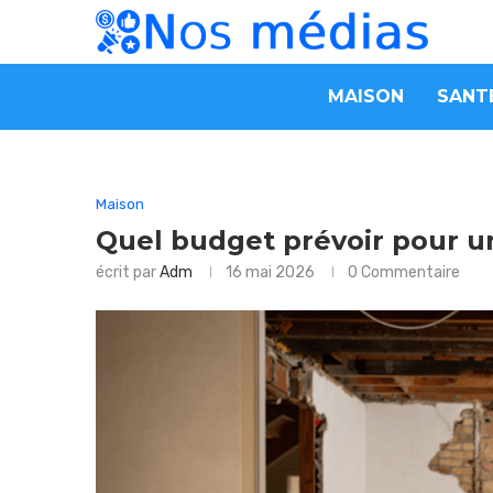
MAISON
SANT
Maison
Quel budget prévoir pour u
écrit par
Adm
16 mai 2026
0 Commentaire