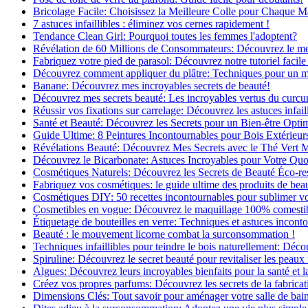
Bricolage Facile: Choisissez la Meilleure Colle pour Chaque M
7 astuces infaillibles : éliminez vos cernes rapidement !
Tendance Clean Girl: Pourquoi toutes les femmes l'adoptent?
Révélation de 60 Millions de Consommateurs: Découvrez le meil
Fabriquez votre pied de parasol: Découvrez notre tutoriel facile 
Découvrez comment appliquer du plâtre: Techniques pour un mur
Banane: Découvrez mes incroyables secrets de beauté!
Découvrez mes secrets beauté: Les incroyables vertus du curc
Réussir vos fixations sur carrelage: Découvrez les astuces infaill
Santé et Beauté: Découvrez les Secrets pour un Bien-être Opti
Guide Ultime: 8 Peintures Incontournables pour Bois Extérieur
Révélations Beauté: Découvrez Mes Secrets avec le Thé Vert 
Découvrez le Bicarbonate: Astuces Incroyables pour Votre Quo
Cosmétiques Naturels: Découvrez les Secrets de Beauté Éco-re
Fabriquez vos cosmétiques: le guide ultime des produits de bea
Cosmétiques DIY: 50 recettes incontournables pour sublimer vot
Cosmetibles en vogue: Découvrez le maquillage 100% comesti
Étiquetage de bouteilles en verre: Techniques et astuces incont
Beauté : le mouvement licorne combat la surconsommation !
Techniques infaillibles pour teindre le bois naturellement: Dé
Spiruline: Découvrez le secret beauté pour revitaliser les peaux 
Algues: Découvrez leurs incroyables bienfaits pour la santé et l
Créez vos propres parfums: Découvrez les secrets de la fabricati
Dimensions Clés: Tout savoir pour aménager votre salle de bai