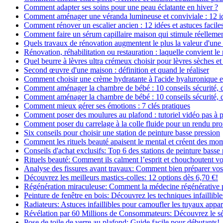
Comment adapter ses soins pour une peau éclatante en hiver ?
Comment aménager une véranda lumineuse et conviviale : 12 i
Comment rénover un escalier ancien : 12 idées et astuces facile
Comment faire un sérum capillaire maison qui stimule réelleme
Quels travaux de rénovation augmentent le plus la valeur d'une
Rénovation, réhabilitation ou restauration : laquelle convient 
Quel beurre à lèvres ultra crémeux choisir pour lèvres sèches et
Second œuvre d'une maison : définition et quand le réaliser
Comment choisir une crème hydratante à l'acide hyaluronique e
Comment aménager la chambre de bébé : 10 conseils sécurité, 
Comment aménager la chambre de bébé : 10 conseils sécurité, 
Comment mieux gérer ses émotions : 7 clés pratiques
Comment poser des moulures au plafond : tutoriel vidéo pas à p
Comment poser du carrelage à la colle fluide pour un rendu pro
Six conseils pour choisir une station de peinture basse pression
Comment les rituels beauté apaisent le mental et créent des mom
Conseils d'achat exclusifs: Top 6 des stations de peinture basse
Rituels beauté: Comment ils calment l’esprit et chouchoutent v
Analyse des fissures avant travaux: Comment bien préparer vos
Découvrez les meilleurs mastics-colles: 12 options dès 6,70 €!
Régénération miraculeuse: Comment la médecine régénérative pe
Peinture de fenêtre en bois: Découvrez les techniques infaillibles
Radiateurs: Astuces infaillibles pour camoufler les tuyaux appar
Révélation par 60 Millions de Consommateurs: Découvrez le sé
Pose de toile de verre au plafond: Guide facile pour débutants!