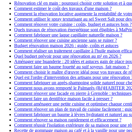
Rénovation clé en main : pourquoi choisir cette solution et à quo
Comment estimer le coût des travaux d'une maison ?
Comment la rénovation locative augmente la rentabilité de votr
Comment utiliser le spray texturisant au sel Sweet Salt pour des
Comment rénover votre cuisine : coûts, budget et astuces bois ?
Quels travaux de rénovation énergétique sont éligibles à MaPr
Comment fabriquer une laque capillaire naturelle maison ?
Comment rénover une cuisine ancienne sans se ruiner ?
Budget rénovation maison 2026 : guide, coûts et astuces
Comment réaliser un traitement capillaire à l'huile maison effica
Quel budget prévoir pour une rénovation au m² en 2026 ?
Aménager une buanderie : 20 idées et astuces gain de place pour
Comment faire un baume fouetté au suif soyeux, fait maison ?
Comment choisir le maître d'œuvre idéal pour vos travaux de r
Quel est l'ordre d'intervention des artisans pour une rénovation 
Comment fabriquer un après-shampoing solide naturel pour ch
Comment nous avons remporté le Palmarès (Ré)HABITER 2025 :
Comment rénover une façade en pierre à Grenoble : techniques, 
Comment faire un dentifrice maison facile à presser ?
Comment aménager une petite cuisine et optimiser chaque centi
Comment rénover un plan de travail de cuisine facilement : gui
Comment fabriquer un baume à lèvres hydratant et naturel au su
Comment rénover sa maison rapidement et efficacement ?
Comment réussir l'isolation extérieure de sa maison pour une r
Recette de gommage maison au café et à la vanille pour une p