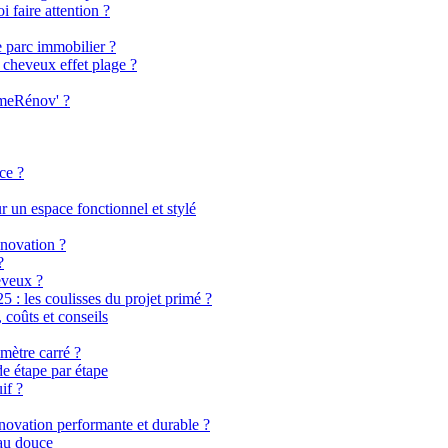
i faire attention ?
e parc immobilier ?
 cheveux effet plage ?
imeRénov' ?
ce ?
 un espace fonctionnel et stylé
énovation ?
?
eveux ?
 les coulisses du projet primé ?
coûts et conseils
mètre carré ?
de étape par étape
if ?
énovation performante et durable ?
eau douce