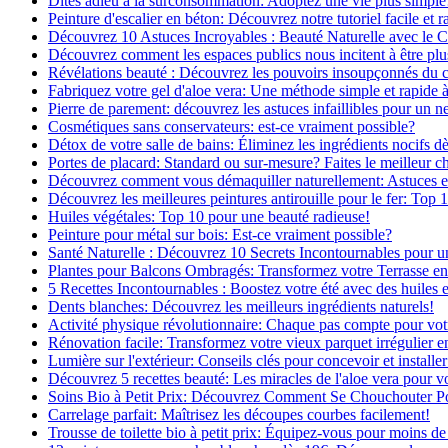
Dites adieu à la surconsommation: Adoptez une vie plus simple
Peinture d'escalier en béton: Découvrez notre tutoriel facile et r
Découvrez 10 Astuces Incroyables : Beauté Naturelle avec le 
Découvrez comment les espaces publics nous incitent à être plus
Révélations beauté : Découvrez les pouvoirs insoupçonnés du
Fabriquez votre gel d'aloe vera: Une méthode simple et rapide 
Pierre de parement: découvrez les astuces infaillibles pour un ne
Cosmétiques sans conservateurs: est-ce vraiment possible?
Détox de votre salle de bains: Éliminez les ingrédients nocifs d
Portes de placard: Standard ou sur-mesure? Faites le meilleur c
Découvrez comment vous démaquiller naturellement: Astuces et 
Découvrez les meilleures peintures antirouille pour le fer: Top 
Huiles végétales: Top 10 pour une beauté radieuse!
Peinture pour métal sur bois: Est-ce vraiment possible?
Santé Naturelle : Découvrez 10 Secrets Incontournables pour u
Plantes pour Balcons Ombragés: Transformez votre Terrasse en
5 Recettes Incontournables : Boostez votre été avec des huiles e
Dents blanches: Découvrez les meilleurs ingrédients naturels!
Activité physique révolutionnaire: Chaque pas compte pour vot
Rénovation facile: Transformez votre vieux parquet irrégulier en
Lumière sur l'extérieur: Conseils clés pour concevoir et installer
Découvrez 5 recettes beauté: Les miracles de l'aloe vera pour v
Soins Bio à Petit Prix: Découvrez Comment Se Chouchouter P
Carrelage parfait: Maîtrisez les découpes courbes facilement!
Trousse de toilette bio à petit prix: Équipez-vous pour moins de