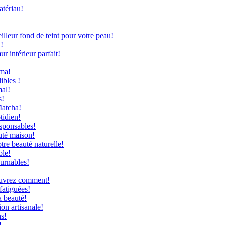
atériau!
leur fond de teint pour votre peau!
!
 intérieur parfait!
uma!
ibles !
mal!
s!
Matcha!
tidien!
sponsables!
uté maison!
re beauté naturelle!
ble!
ournables!
couvrez comment!
fatiguées!
a beauté!
on artisanale!
ns!