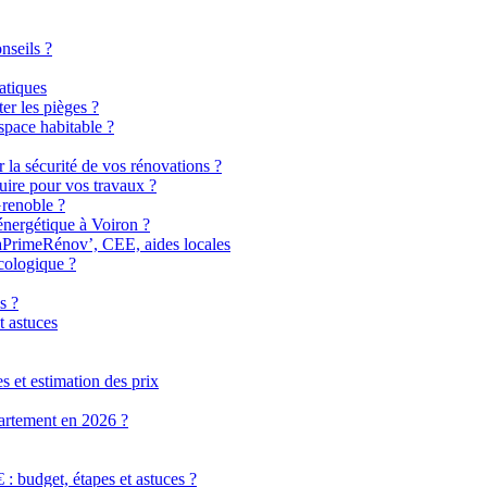
nseils ?
atiques
er les pièges ?
pace habitable ?
r la sécurité de vos rénovations ?
uire pour vos travaux ?
Grenoble ?
énergétique à Voiron ?
MaPrimeRénov’, CEE, aides locales
cologique ?
s ?
t astuces
 et estimation des prix
partement en 2026 ?
 budget, étapes et astuces ?