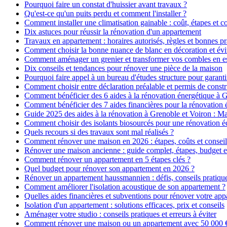
Pourquoi faire un constat d'huissier avant travaux ?
Qu'est-ce qu'un puits perdu et comment l'installer ?
Comment installer une climatisation gainable : coût, étapes et co
Dix astuces pour réussir la rénovation d'un appartement
Travaux en appartement : horaires autorisés, règles et bonnes pr
Comment choisir la bonne nuance de blanc en décoration et évit
Comment aménager un grenier et transformer vos combles en es
Dix conseils et tendances pour rénover une pièce de la maison
Pourquoi faire appel à un bureau d'études structure pour garanti
Comment choisir entre déclaration préalable et permis de constr
Comment bénéficier des 6 aides à la rénovation énergétique à 
Comment bénéficier des 7 aides financières pour la rénovation 
Guide 2025 des aides à la rénovation à Grenoble et Voiron : 
Comment choisir des isolants biosourcés pour une rénovation é
Quels recours si des travaux sont mal réalisés ?
Comment rénover une maison en 2026 : étapes, coûts et conseil
Rénover une maison ancienne : guide complet, étapes, budget e
Comment rénover un appartement en 5 étapes clés ?
Quel budget pour rénover son appartement en 2026 ?
Rénover un appartement haussmannien : défis, conseils pratiques
Comment améliorer l'isolation acoustique de son appartement ?
Quelles aides financières et subventions pour rénover votre ap
Isolation d'un appartement : solutions efficaces, prix et conseils
Aménager votre studio : conseils pratiques et erreurs à éviter
Comment rénover une maison ou un appartement avec 50 000 € :