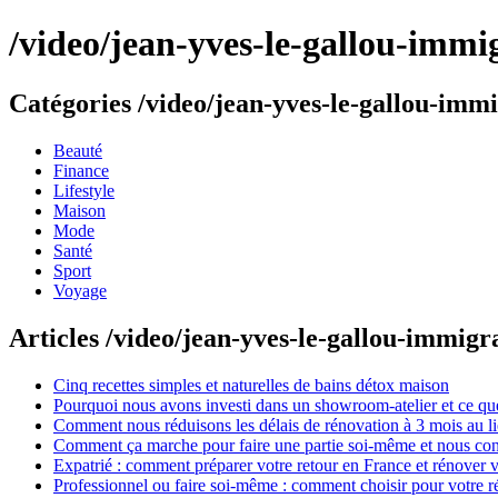
/video/jean-yves-le-gallou-immi
Catégories /video/jean-yves-le-gallou-immi
Beauté
Finance
Lifestyle
Maison
Mode
Santé
Sport
Voyage
Articles /video/jean-yves-le-gallou-immigr
Cinq recettes simples et naturelles de bains détox maison
Pourquoi nous avons investi dans un showroom-atelier et ce que
Comment nous réduisons les délais de rénovation à 3 mois au l
Comment ça marche pour faire une partie soi-même et nous confi
Expatrié : comment préparer votre retour en France et rénover v
Professionnel ou faire soi-même : comment choisir pour votre r