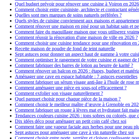
Quel budget prévoir pour rénover une cuisine à Voiron en 2026 :
Comment choisir entre cuisiniste, architecte et contractant génér
Quelles sont mes marques de soins naturels préférées ?
Quels styles de cuisine conviennent aux maisons et appartemen
Comment rénover une maison en pisé pour un habitat sain et pe
Comment faire du maquillage maison que vous utiliserez vraim
Comment réussir la rénovation d'une maison de ville en 2026 ?
Comment choisir une cuisine tendance pour une rénovation en 
Recette maison de poudre de fond de teint naturelle
Sept astuces pour donner un aspect haut de gamme à votre cuis
Comment optimiser le rangement de votre cuisine et gagner de l
Comment fabriquer des barres de lotion au beurre de karité ?
Comment rénover un balcon en 2026 : étapes, budget et matéri
Aménager une cave en espace habitable : 7 astuces essentielles
Comment fabriquer un sérum visage anti-âge à l'huile de rose 
Comment aménager une pièce en sous-sol efficacement ?
Comment exfolier son visage naturellement ?
Quel parquet choisir pour chaque pièce de la maison ?
Comment choisir le meilleur maître d’œuvre à Grenoble en 202
Comment fabriquer un rouge à lèvres mat et hydratant fait mais
Tendances couleurs cuisine 2026 : tons sobres ou colorés, que c
Dix idées déco pour aménager un petit coin café chez soi
Comment faire une vapeur faciale aux herbes pour une peau plus
Sept astuces pour aménager une cave à vin naturelle chez soi
Comment choisir entre porte, verrière et cloison coulissante pou