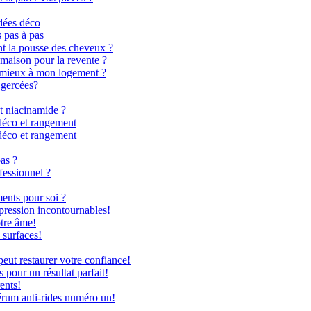
dées déco
s pas à pas
nt la pousse des cheveux ?
 maison pour la revente ?
le mieux à mon logement ?
 gercées?
t niacinamide ?
déco et rangement
déco et rangement
as ?
fessionnel ?
ents pour soi ?
 pression incontournables!
otre âme!
 surfaces!
ut restaurer votre confiance!
 pour un résultat parfait!
ents!
rum anti-rides numéro un!