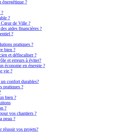
n énergétique ?
 ?
able ?
 Cœur de Ville ?
es aides financières ?
entiel ?
lutions pratiques ?
re bien ?
en et défiscaliser ?
le et erreurs à éviter?
son économe en énergie ?
e vie ?
 un confort durables?
s pratiques ?
?
un bien ?
utions
on ?
pour vos chantiers ?
la peau ?
 réussir vos projets?