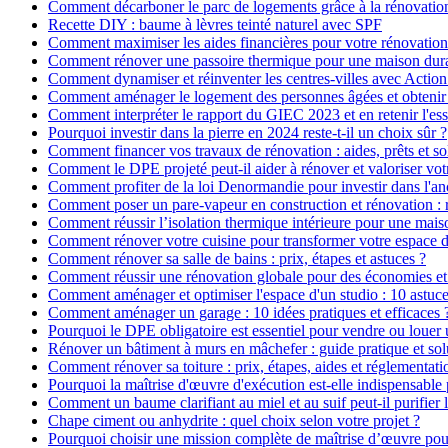
Comment décarboner le parc de logements grâce à la rénovatio
Recette DIY : baume à lèvres teinté naturel avec SPF
Comment maximiser les aides financières pour votre rénovation
Comment rénover une passoire thermique pour une maison dur
Comment dynamiser et réinventer les centres-villes avec Action
Comment aménager le logement des personnes âgées et obtenir d
Comment interpréter le rapport du GIEC 2023 et en retenir l'ess
Pourquoi investir dans la pierre en 2024 reste-t-il un choix sûr ?
Comment financer vos travaux de rénovation : aides, prêts et so
Comment le DPE projeté peut-il aider à rénover et valoriser vot
Comment profiter de la loi Denormandie pour investir dans l'anci
Comment poser un pare-vapeur en construction et rénovation : rô
Comment réussir l’isolation thermique intérieure pour une mai
Comment rénover votre cuisine pour transformer votre espace d
Comment rénover sa salle de bains : prix, étapes et astuces ?
Comment réussir une rénovation globale pour des économies et
Comment aménager et optimiser l'espace d'un studio : 10 astuce
Comment aménager un garage : 10 idées pratiques et efficaces 
Pourquoi le DPE obligatoire est essentiel pour vendre ou louer 
Rénover un bâtiment à murs en mâchefer : guide pratique et sol
Comment rénover sa toiture : prix, étapes, aides et réglementati
Pourquoi la maîtrise d'œuvre d'exécution est-elle indispensable 
Comment un baume clarifiant au miel et au suif peut-il purifier 
Chape ciment ou anhydrite : quel choix selon votre projet ?
Pourquoi choisir une mission complète de maîtrise d’œuvre pour