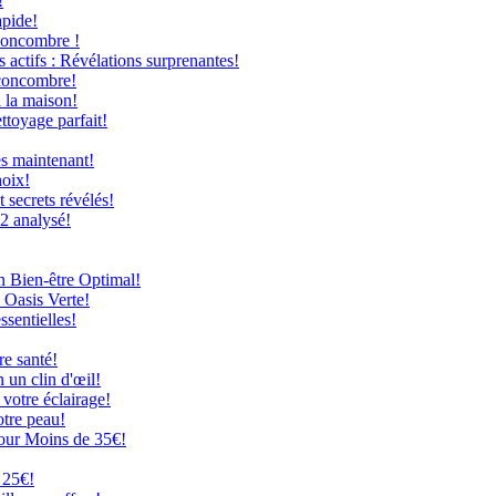
!
apide!
Concombre !
 actifs : Révélations surprenantes!
 concombre!
à la maison!
ttoyage parfait!
ès maintenant!
hoix!
secrets révélés!
12 analysé!
n Bien-être Optimal!
 Oasis Verte!
ssentielles!
re santé!
 un clin d'œil!
 votre éclairage!
otre peau!
our Moins de 35€!
 25€!