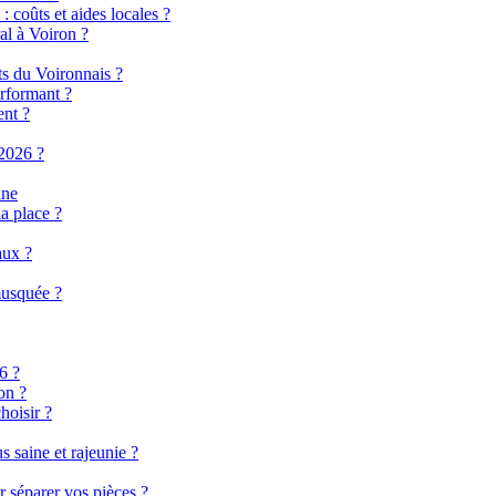
 coûts et aides locales ?
al à Voiron ?
ts du Voironnais ?
rformant ?
ent ?
2026 ?
ine
a place ?
aux ?
musquée ?
6 ?
on ?
hoisir ?
 saine et rajeunie ?
r séparer vos pièces ?