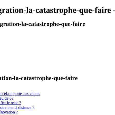
gration-la-catastrophe-que-faire 
gration-la-catastrophe-que-faire
ation-la-catastrophe-que-faire
 cela apporte aux clients
ieu de 6?
er le reste ?
otre bien à distance ?
énovation ?